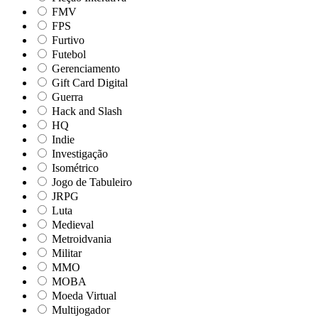
FMV
FPS
Furtivo
Futebol
Gerenciamento
Gift Card Digital
Guerra
Hack and Slash
HQ
Indie
Investigação
Isométrico
Jogo de Tabuleiro
JRPG
Luta
Medieval
Metroidvania
Militar
MMO
MOBA
Moeda Virtual
Multijogador