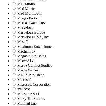
M11 Studio
Mad Mimic
Mad Mushroom
Mango Protocol
Marcos Game Dev
Marvelous
Marvelous Europe
Marvelous USA, Inc.
Mastiff
Maximum Entertainment
Mechanistry
Megabit Publishing
MeowAlive
Merge Conflict Studios
Merge Games
META Publishing
Microsoft
Microsoft Corporation‬
miHoYo
Milestone S.r.l.
Milky Tea Studios
Minimal Lab