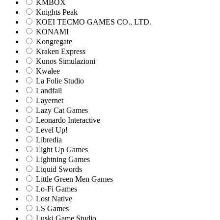
KMBOX
Knights Peak
KOEI TECMO GAMES CO., LTD.
KONAMI
Kongregate
Kraken Express
Kunos Simulazioni
Kwalee
La Folie Studio
Landfall
Layernet
Lazy Cat Games
Leonardo Interactive
Level Up!
Libredia
Light Up Games
Lightning Games
Liquid Swords
Little Green Men Games
Lo-Fi Games
Lost Native
LS Games
Luski Game Studio