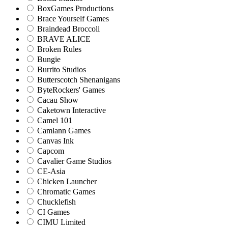
BoxGames Productions
Brace Yourself Games
Braindead Broccoli
BRAVE ALICE
Broken Rules
Bungie
Burrito Studios
Butterscotch Shenanigans
ByteRockers' Games
Cacau Show
Caketown Interactive
Camel 101
Camlann Games
Canvas Ink
Capcom
Cavalier Game Studios
CE-Asia
Chicken Launcher
Chromatic Games
Chucklefish
CI Games
CIMU Limited