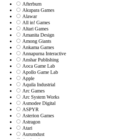
Afterburn
Akupara Games
Alawar
All in! Games
Altari Games
Amanita Design
Among Giants
Ankama Games
Annapurna Interactive
Anshar Publishing
Aoca Game Lab
Apollo Game Lab
Apple
Aquila Industrial
Arc Games
Arc System Works
Asmodee Digital
ASPYR
Asterion Games
Astragon
Atari
Aurumdust