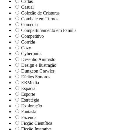
Cartas
Casual
Coleção de Criaturas
Combate em Turnos
Comédia
Compartilhamento em Família
Competitivo
Corrida
Cozy
Cyberpunk
Desenho Animado
Design e Ilustração
Dungeon Crawler
Efeitos Sonoros
ERMedia
Espacial
Esporte
Estratégia
Exploração
Fantasia
Fazenda
Ficção Científica
Ficção Interativa