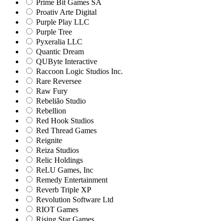
Prime Bit Games SA
Proativ Arte Digital
Purple Play LLC
Purple Tree
Pyxeralia LLC
Quantic Dream
QUByte Interactive
Raccoon Logic Studios Inc.
Rare Reversee
Raw Fury
Rebelião Studio
Rebellion
Red Hook Studios
Red Thread Games
Reignite
Reiza Studios
Relic Holdings
ReLU Games, Inc
Remedy Entertainment
Reverb Triple XP
Revolution Software Ltd
RIOT Games
Rising Star Games