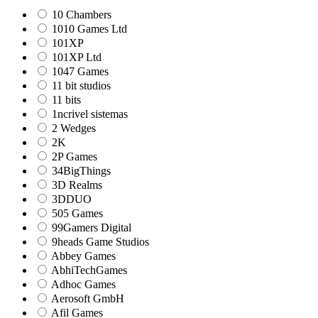
10 Chambers
1010 Games Ltd
101XP
101XP Ltd
1047 Games
11 bit studios
11 bits
1ncrivel sistemas
2 Wedges
2K
2P Games
34BigThings
3D Realms
3DDUO
505 Games
99Gamers Digital
9heads Game Studios
Abbey Games
AbhiTechGames
Adhoc Games
Aerosoft GmbH
Afil Games