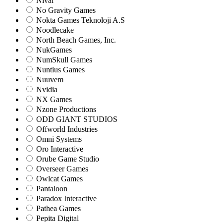
Nival
No Gravity Games
Nokta Games Teknoloji A.S
Noodlecake
North Beach Games, Inc.
NukGames
NumSkull Games
Nuntius Games
Nuuvem
Nvidia
NX Games
Nzone Productions
ODD GIANT STUDIOS
Offworld Industries
Omni Systems
Oro Interactive
Orube Game Studio
Overseer Games
Owlcat Games
Pantaloon
Paradox Interactive
Pathea Games
Pepita Digital