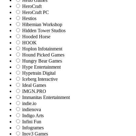
Hello Games
HeroCraft
HeroCraft PC
Hestios
Hibernian Workshop
Hidden Tower Studios
Hooded Horse
HOOK
Hoplon Infotainment
Hound Picked Games
Hungry Bear Games
Hype Entertainment
Hypetrain Digital
Iceberg Interactive
Ideal Games
IMGN.PRO
Immanitas Entertainment
indie.io
indienova
Indigo Arts
Infini Fun
Infogrames
Inov3 Games