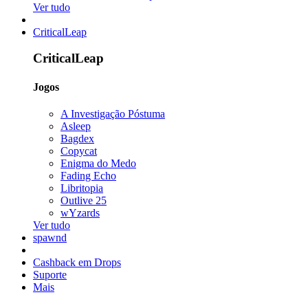
Ver tudo
CriticalLeap
CriticalLeap
Jogos
A Investigação Póstuma
Asleep
Bagdex
Copycat
Enigma do Medo
Fading Echo
Libritopia
Outlive 25
wYzards
Ver tudo
spawnd
Cashback em Drops
Suporte
Mais