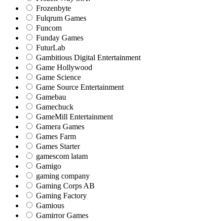
Frozenbyte
Fulqrum Games
Funcom
Funday Games
FuturLab
Gambitious Digital Entertainment
Game Hollywood
Game Science
Game Source Entertainment
Gamebau
Gamechuck
GameMill Entertainment
Gamera Games
Games Farm
Games Starter
gamescom latam
Gamigo
gaming company
Gaming Corps AB
Gaming Factory
Gamious
Gamirror Games