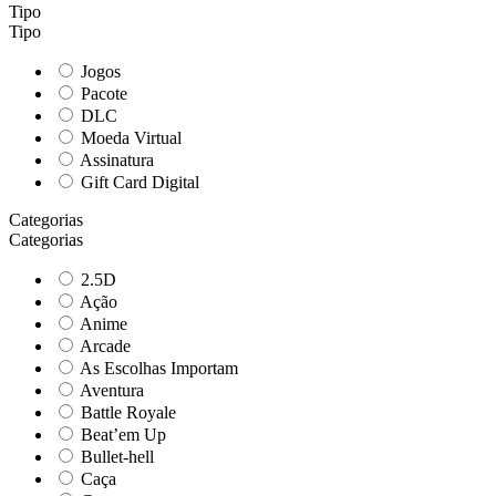
Tipo
Tipo
Jogos
Pacote
DLC
Moeda Virtual
Assinatura
Gift Card Digital
Categorias
Categorias
2.5D
Ação
Anime
Arcade
As Escolhas Importam
Aventura
Battle Royale
Beat’em Up
Bullet-hell
Caça