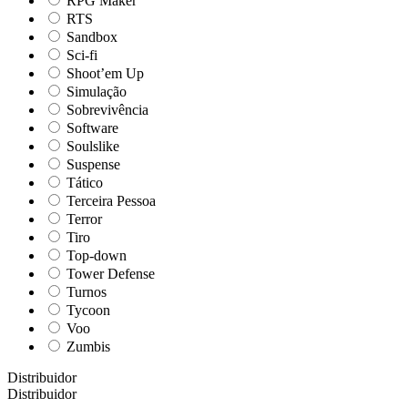
RPG Maker
RTS
Sandbox
Sci-fi
Shoot’em Up
Simulação
Sobrevivência
Software
Soulslike
Suspense
Tático
Terceira Pessoa
Terror
Tiro
Top-down
Tower Defense
Turnos
Tycoon
Voo
Zumbis
Distribuidor
Distribuidor