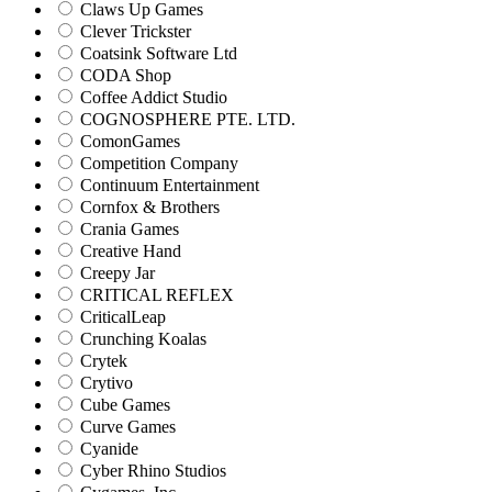
Claws Up Games
Clever Trickster
Coatsink Software Ltd
CODA Shop
Coffee Addict Studio
COGNOSPHERE PTE. LTD.
ComonGames
Competition Company
Continuum Entertainment
Cornfox & Brothers
Crania Games
Creative Hand
Creepy Jar
CRITICAL REFLEX
CriticalLeap
Crunching Koalas
Crytek
Crytivo
Cube Games
Curve Games
Cyanide
Cyber Rhino Studios