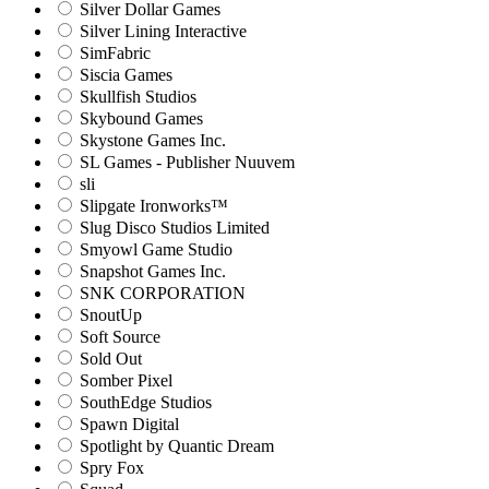
Silver Dollar Games
Silver Lining Interactive
SimFabric
Siscia Games
Skullfish Studios
Skybound Games
Skystone Games Inc.
SL Games - Publisher Nuuvem
sli
Slipgate Ironworks™
Slug Disco Studios Limited
Smyowl Game Studio
Snapshot Games Inc.
SNK CORPORATION
SnoutUp
Soft Source
Sold Out
Somber Pixel
SouthEdge Studios
Spawn Digital
Spotlight by Quantic Dream
Spry Fox