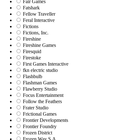
Fair Games
Fatshark
Fellow Traveller
Feral Interactive
Fictions
Fictions, Inc.
Fireshine
Fireshine Games
Firesquid
Firestoke
First Games Interactive
fkn electric studio
Flashbulb
Flashman Games
Flawberry Studio
Focus Entertainment
Follow the Feathers
Frater Studio
Frictional Games
Frontier Developments
Frontier Foundry
Frozen District
Frozen Way S.A.