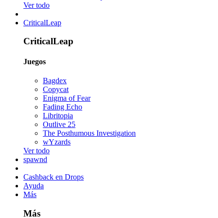
Ver todo
CriticalLeap
CriticalLeap
Juegos
Bagdex
Copycat
Enigma of Fear
Fading Echo
Libritopia
Outlive 25
The Posthumous Investigation
wYzards
Ver todo
spawnd
Cashback en Drops
Ayuda
Más
Más