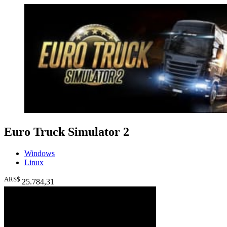
Euro Truck Simulator 2
Windows
Linux
ARS$
25.784
,31