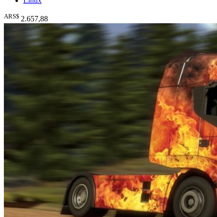
Linux
ARS$
2.657
,88