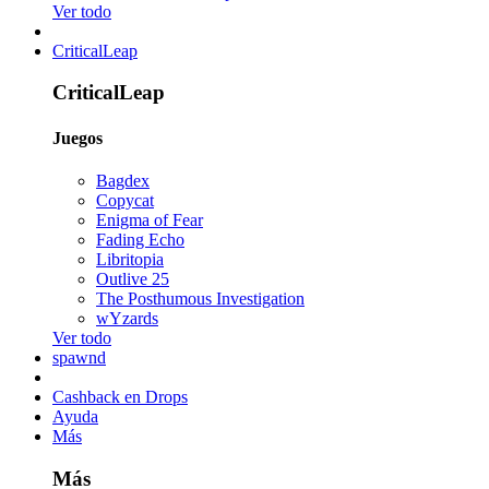
Ver todo
CriticalLeap
CriticalLeap
Juegos
Bagdex
Copycat
Enigma of Fear
Fading Echo
Libritopia
Outlive 25
The Posthumous Investigation
wYzards
Ver todo
spawnd
Cashback en Drops
Ayuda
Más
Más