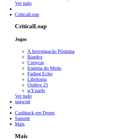
Ver tudo
CriticalLeap
CriticalLeap
Jogos
A Investigação Póstuma
Bagdex
Copycat
Enigma do Medo
Fading Echo
Libritopia
Outlive 25
wYzards
Ver tudo
spawnd
Cashback em Drops
Suporte
Mais
Mais