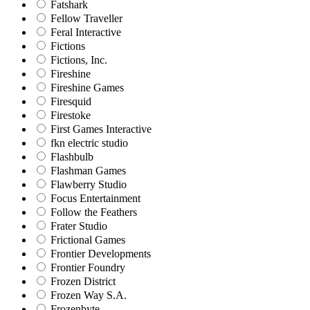
Fatshark
Fellow Traveller
Feral Interactive
Fictions
Fictions, Inc.
Fireshine
Fireshine Games
Firesquid
Firestoke
First Games Interactive
fkn electric studio
Flashbulb
Flashman Games
Flawberry Studio
Focus Entertainment
Follow the Feathers
Frater Studio
Frictional Games
Frontier Developments
Frontier Foundry
Frozen District
Frozen Way S.A.
Frozenbyte