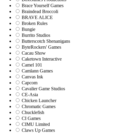
Brace Yourself Games
Braindead Broccoli
BRAVE ALICE
Broken Rules
Bungie
Burrito Studios
Butterscotch Shenanigans
ByteRockers' Games
Cacau Show
Caketown Interactive
Camel 101
Camlann Games
Canvas Ink
Capcom
Cavalier Game Studios
CE-Asia
Chicken Launcher
Chromatic Games
Chucklefish
CI Games
CIMU Limited
Claws Up Games