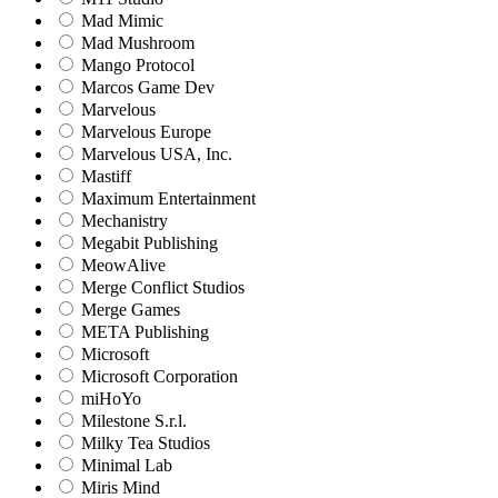
Mad Mimic
Mad Mushroom
Mango Protocol
Marcos Game Dev
Marvelous
Marvelous Europe
Marvelous USA, Inc.
Mastiff
Maximum Entertainment
Mechanistry
Megabit Publishing
MeowAlive
Merge Conflict Studios
Merge Games
META Publishing
Microsoft
Microsoft Corporation‬
miHoYo
Milestone S.r.l.
Milky Tea Studios
Minimal Lab
Miris Mind