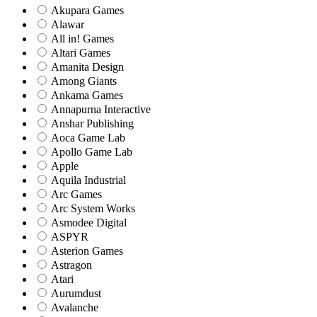
Akupara Games
Alawar
All in! Games
Altari Games
Amanita Design
Among Giants
Ankama Games
Annapurna Interactive
Anshar Publishing
Aoca Game Lab
Apollo Game Lab
Apple
Aquila Industrial
Arc Games
Arc System Works
Asmodee Digital
ASPYR
Asterion Games
Astragon
Atari
Aurumdust
Avalanche