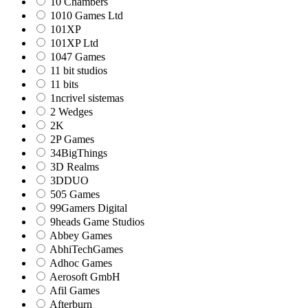
10 Chambers
1010 Games Ltd
101XP
101XP Ltd
1047 Games
11 bit studios
11 bits
1ncrivel sistemas
2 Wedges
2K
2P Games
34BigThings
3D Realms
3DDUO
505 Games
99Gamers Digital
9heads Game Studios
Abbey Games
AbhiTechGames
Adhoc Games
Aerosoft GmbH
Afil Games
Afterburn