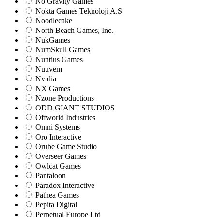
No Gravity Games
Nokta Games Teknoloji A.S
Noodlecake
North Beach Games, Inc.
NukGames
NumSkull Games
Nuntius Games
Nuuvem
Nvidia
NX Games
Nzone Productions
ODD GIANT STUDIOS
Offworld Industries
Omni Systems
Oro Interactive
Orube Game Studio
Overseer Games
Owlcat Games
Pantaloon
Paradox Interactive
Pathea Games
Pepita Digital
Perpetual Europe Ltd