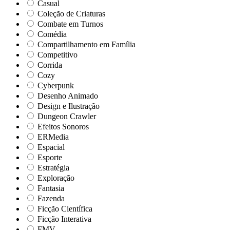
Casual
Coleção de Criaturas
Combate em Turnos
Comédia
Compartilhamento em Família
Competitivo
Corrida
Cozy
Cyberpunk
Desenho Animado
Design e Ilustração
Dungeon Crawler
Efeitos Sonoros
ERMedia
Espacial
Esporte
Estratégia
Exploração
Fantasia
Fazenda
Ficção Científica
Ficção Interativa
FMV