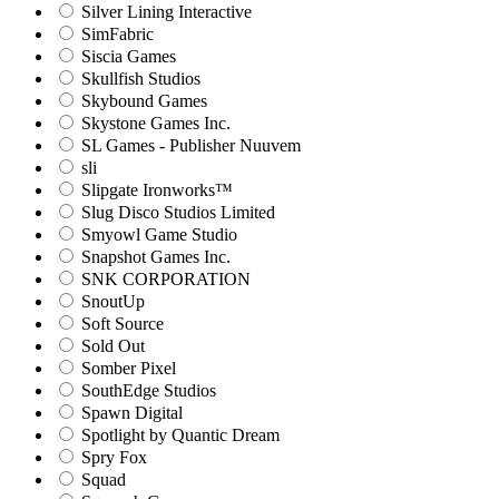
Silver Lining Interactive
SimFabric
Siscia Games
Skullfish Studios
Skybound Games
Skystone Games Inc.
SL Games - Publisher Nuuvem
sli
Slipgate Ironworks™
Slug Disco Studios Limited
Smyowl Game Studio
Snapshot Games Inc.
SNK CORPORATION
SnoutUp
Soft Source
Sold Out
Somber Pixel
SouthEdge Studios
Spawn Digital
Spotlight by Quantic Dream
Spry Fox
Squad