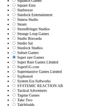
Squanch Games
Square Enix
Starbreeze
Stardock Entertainment
Statera Studio
Steam
StormBringer Studios
Strange Loop Games
Studio Bravarda
Studio Sai
Stunlock Studios
Subset Games
Super rare Games
Super Rare Games LImited
SuperGG.com
Supermassive Games Limited
Syphono4
System Era Softworks
SYSTEMIC REACTION AB
Tactical Adventures
Tagstar Games
Take Two
TaleWorlds