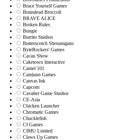
Brace Yourself Games
Braindead Broccoli
BRAVE ALICE
Broken Rules
Bungie
Burrito Studios
Butterscotch Shenanigans
ByteRockers' Games
Cacau Show
Caketown Interactive
Camel 101
Camlann Games
Canvas Ink
Capcom
Cavalier Game Studios
CE-Asia
Chicken Launcher
Chromatic Games
Chucklefish
CI Games
CIMU Limited
Claws Up Games