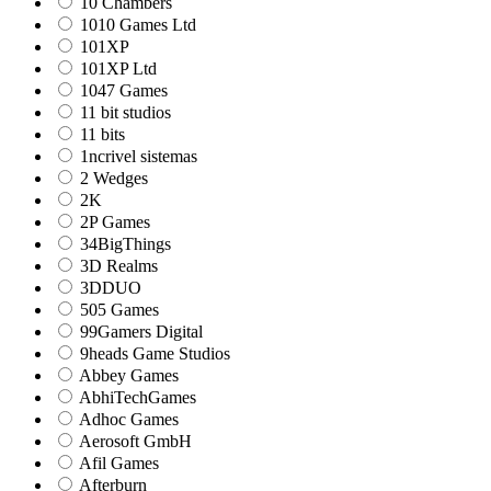
10 Chambers
1010 Games Ltd
101XP
101XP Ltd
1047 Games
11 bit studios
11 bits
1ncrivel sistemas
2 Wedges
2K
2P Games
34BigThings
3D Realms
3DDUO
505 Games
99Gamers Digital
9heads Game Studios
Abbey Games
AbhiTechGames
Adhoc Games
Aerosoft GmbH
Afil Games
Afterburn