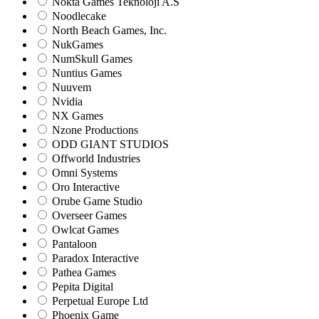
Nokta Games Teknoloji A.S
Noodlecake
North Beach Games, Inc.
NukGames
NumSkull Games
Nuntius Games
Nuuvem
Nvidia
NX Games
Nzone Productions
ODD GIANT STUDIOS
Offworld Industries
Omni Systems
Oro Interactive
Orube Game Studio
Overseer Games
Owlcat Games
Pantaloon
Paradox Interactive
Pathea Games
Pepita Digital
Perpetual Europe Ltd
Phoenix Game