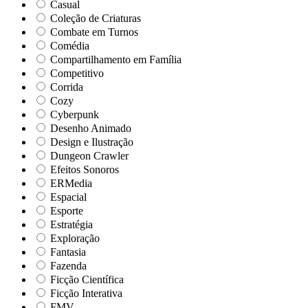
Casual
Coleção de Criaturas
Combate em Turnos
Comédia
Compartilhamento em Família
Competitivo
Corrida
Cozy
Cyberpunk
Desenho Animado
Design e Ilustração
Dungeon Crawler
Efeitos Sonoros
ERMedia
Espacial
Esporte
Estratégia
Exploração
Fantasia
Fazenda
Ficção Científica
Ficção Interativa
FMV