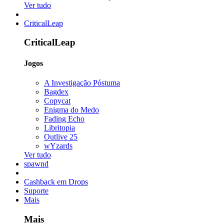
Ver tudo
CriticalLeap
CriticalLeap
Jogos
A Investigação Póstuma
Bagdex
Copycat
Enigma do Medo
Fading Echo
Libritopia
Outlive 25
wYzards
Ver tudo
spawnd
Cashback em Drops
Suporte
Mais
Mais