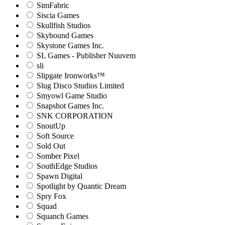
SimFabric
Siscia Games
Skullfish Studios
Skybound Games
Skystone Games Inc.
SL Games - Publisher Nuuvem
sli
Slipgate Ironworks™
Slug Disco Studios Limited
Smyowl Game Studio
Snapshot Games Inc.
SNK CORPORATION
SnoutUp
Soft Source
Sold Out
Somber Pixel
SouthEdge Studios
Spawn Digital
Spotlight by Quantic Dream
Spry Fox
Squad
Squanch Games