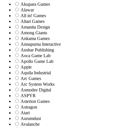
Akupara Games
Alawar
All in! Games
Altari Games
Amanita Design
Among Giants
Ankama Games
Annapurna Interactive
Anshar Publishing
Aoca Game Lab
Apollo Game Lab
Apple
Aquila Industrial
Arc Games
Arc System Works
Asmodee Digital
ASPYR
Asterion Games
Astragon
Atari
Aurumdust
Avalanche