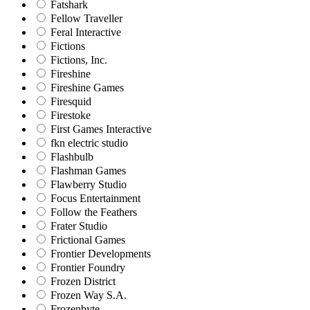
Fatshark
Fellow Traveller
Feral Interactive
Fictions
Fictions, Inc.
Fireshine
Fireshine Games
Firesquid
Firestoke
First Games Interactive
fkn electric studio
Flashbulb
Flashman Games
Flawberry Studio
Focus Entertainment
Follow the Feathers
Frater Studio
Frictional Games
Frontier Developments
Frontier Foundry
Frozen District
Frozen Way S.A.
Frozenbyte