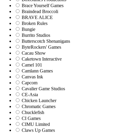
Brace Yourself Games
Braindead Broccoli
BRAVE ALICE
Broken Rules
Bungie
Burrito Studios
Butterscotch Shenanigans
ByteRockers' Games
Cacau Show
Caketown Interactive
Camel 101
Camlann Games
Canvas Ink
Capcom
Cavalier Game Studios
CE-Asia
Chicken Launcher
Chromatic Games
Chucklefish
CI Games
CIMU Limited
Claws Up Games