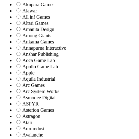
Akupara Games
Alawar
All in! Games
Altari Games
Amanita Design
Among Giants
Ankama Games
Annapurna Interactive
Anshar Publishing
Aoca Game Lab
Apollo Game Lab
Apple
Aquila Industrial
Arc Games
Arc System Works
Asmodee Digital
ASPYR
Asterion Games
Astragon
Atari
Aurumdust
Avalanche