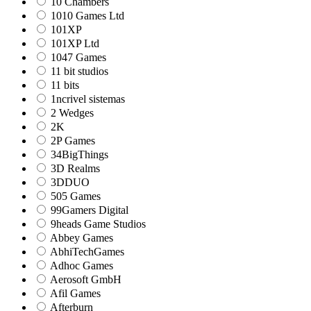
10 Chambers
1010 Games Ltd
101XP
101XP Ltd
1047 Games
11 bit studios
11 bits
1ncrivel sistemas
2 Wedges
2K
2P Games
34BigThings
3D Realms
3DDUO
505 Games
99Gamers Digital
9heads Game Studios
Abbey Games
AbhiTechGames
Adhoc Games
Aerosoft GmbH
Afil Games
Afterburn