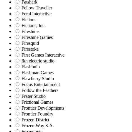
Fatshark
Fellow Traveller
Feral Interactive
Fictions
Fictions, Inc.
Fireshine
Fireshine Games
Firesquid
Firestoke
First Games Interactive
fkn electric studio
Flashbulb
Flashman Games
Flawberry Studio
Focus Entertainment
Follow the Feathers
Frater Studio
Frictional Games
Frontier Developments
Frontier Foundry
Frozen District
Frozen Way S.A.
Frozenbyte