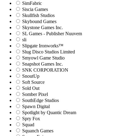
SimFabric
Siscia Games
Skullfish Studios
Skybound Games
Skystone Games Inc.
SL Games - Publisher Nuuvem
sli
Slipgate Ironworks™
Slug Disco Studios Limited
Smyowl Game Studio
Snapshot Games Inc.
SNK CORPORATION
SnoutUp
Soft Source
Sold Out
Somber Pixel
SouthEdge Studios
Spawn Digital
Spotlight by Quantic Dream
Spry Fox
Squad
Squanch Games