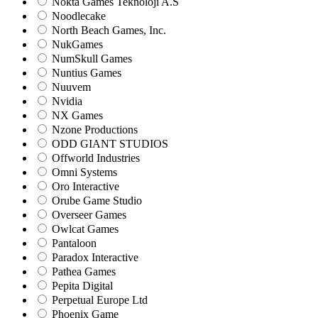
Nokta Games Teknoloji A.S
Noodlecake
North Beach Games, Inc.
NukGames
NumSkull Games
Nuntius Games
Nuuvem
Nvidia
NX Games
Nzone Productions
ODD GIANT STUDIOS
Offworld Industries
Omni Systems
Oro Interactive
Orube Game Studio
Overseer Games
Owlcat Games
Pantaloon
Paradox Interactive
Pathea Games
Pepita Digital
Perpetual Europe Ltd
Phoenix Game