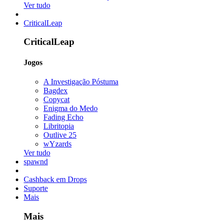
Ver tudo
CriticalLeap
CriticalLeap
Jogos
A Investigação Póstuma
Bagdex
Copycat
Enigma do Medo
Fading Echo
Libritopia
Outlive 25
wYzards
Ver tudo
spawnd
Cashback em Drops
Suporte
Mais
Mais