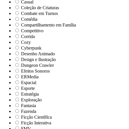
Casual
Coleção de Criaturas
Combate em Turnos
Comédia
Compartilhamento em Família
Competitivo
Corrida
Cozy
Cyberpunk
Desenho Animado
Design e Ilustração
Dungeon Crawler
Efeitos Sonoros
ERMedia
Espacial
Esporte
Estratégia
Exploração
Fantasia
Fazenda
Ficção Científica
Ficção Interativa
FMV