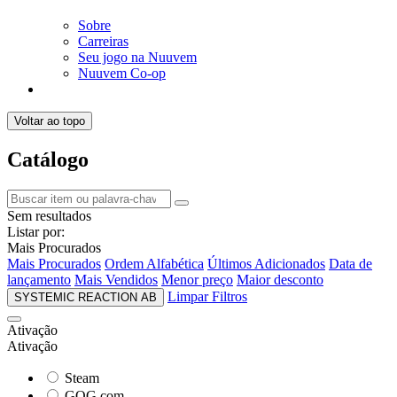
Sobre
Carreiras
Seu jogo na Nuuvem
Nuuvem Co-op
Voltar ao topo
Catálogo
Sem resultados
Listar por:
Mais Procurados
Mais Procurados
Ordem Alfabética
Últimos Adicionados
Data de
lançamento
Mais Vendidos
Menor preço
Maior desconto
Limpar Filtros
SYSTEMIC REACTION AB
Ativação
Ativação
Steam
GOG.com