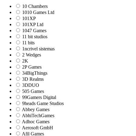
10 Chambers
1010 Games Ltd
101XP
101XP Ltd
1047 Games
11 bit studios
11 bits
1ncrivel sistemas
2 Wedges
2K
2P Games
34BigThings
3D Realms
3DDUO
505 Games
99Gamers Digital
9heads Game Studios
Abbey Games
AbhiTechGames
Adhoc Games
Aerosoft GmbH
Afil Games