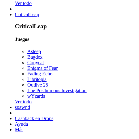
Ver todo
CriticalLeap
CriticalLeap
Juegos
Asleep
Bagdex
Copycat
Enigma of Fear
Fading Echo
Libritopia
Outlive 25
The Posthumous Investigation
wYzards
Ver todo
spawnd
Cashback en Drops
Ayuda
Más