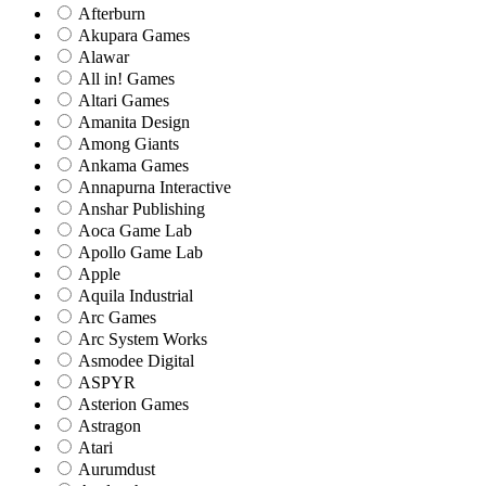
Afterburn
Akupara Games
Alawar
All in! Games
Altari Games
Amanita Design
Among Giants
Ankama Games
Annapurna Interactive
Anshar Publishing
Aoca Game Lab
Apollo Game Lab
Apple
Aquila Industrial
Arc Games
Arc System Works
Asmodee Digital
ASPYR
Asterion Games
Astragon
Atari
Aurumdust