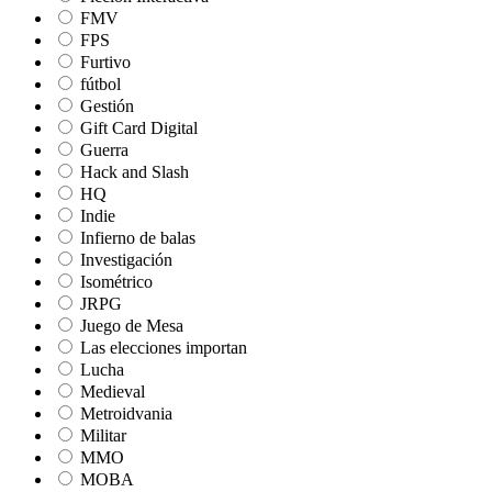
FMV
FPS
Furtivo
fútbol
Gestión
Gift Card Digital
Guerra
Hack and Slash
HQ
Indie
Infierno de balas
Investigación
Isométrico
JRPG
Juego de Mesa
Las elecciones importan
Lucha
Medieval
Metroidvania
Militar
MMO
MOBA