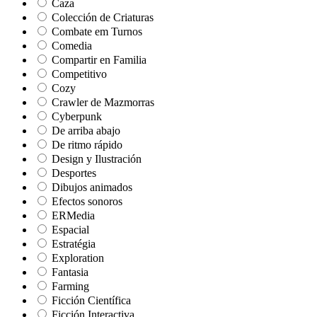
Caza
Colección de Criaturas
Combate em Turnos
Comedia
Compartir en Familia
Competitivo
Cozy
Crawler de Mazmorras
Cyberpunk
De arriba abajo
De ritmo rápido
Design y Ilustración
Desportes
Dibujos animados
Efectos sonoros
ERMedia
Espacial
Estratégia
Exploration
Fantasia
Farming
Ficción Científica
Ficción Interactiva