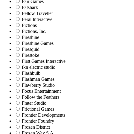
Fair Games
Fatshark
Fellow Traveller
Feral Interactive
Fictions
Fictions, Inc.
Fireshine
Fireshine Games
Firesquid
Firestoke
First Games Interactive
fkn electric studio
Flashbulb
Flashman Games
Flawberry Studio
Focus Entertainment
Follow the Feathers
Frater Studio
Frictional Games
Frontier Developments
Frontier Foundry
Frozen District
Frozen Way S.A.