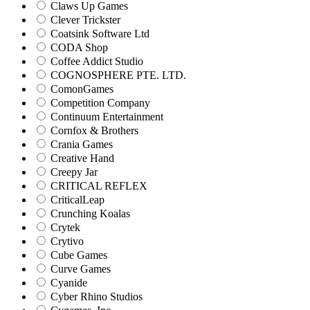
Claws Up Games
Clever Trickster
Coatsink Software Ltd
CODA Shop
Coffee Addict Studio
COGNOSPHERE PTE. LTD.
ComonGames
Competition Company
Continuum Entertainment
Cornfox & Brothers
Crania Games
Creative Hand
Creepy Jar
CRITICAL REFLEX
CriticalLeap
Crunching Koalas
Crytek
Crytivo
Cube Games
Curve Games
Cyanide
Cyber Rhino Studios