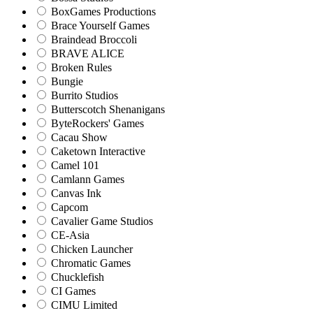
BoxGames Productions
Brace Yourself Games
Braindead Broccoli
BRAVE ALICE
Broken Rules
Bungie
Burrito Studios
Butterscotch Shenanigans
ByteRockers' Games
Cacau Show
Caketown Interactive
Camel 101
Camlann Games
Canvas Ink
Capcom
Cavalier Game Studios
CE-Asia
Chicken Launcher
Chromatic Games
Chucklefish
CI Games
CIMU Limited