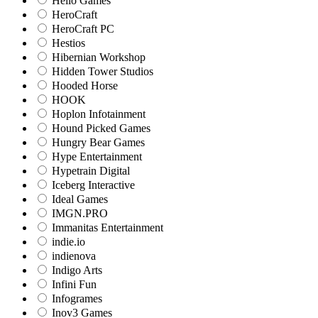
Hello Games
HeroCraft
HeroCraft PC
Hestios
Hibernian Workshop
Hidden Tower Studios
Hooded Horse
HOOK
Hoplon Infotainment
Hound Picked Games
Hungry Bear Games
Hype Entertainment
Hypetrain Digital
Iceberg Interactive
Ideal Games
IMGN.PRO
Immanitas Entertainment
indie.io
indienova
Indigo Arts
Infini Fun
Infogrames
Inov3 Games