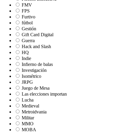
FMV
FPS
Furtivo
fútbol
Gestión
Gift Card Digital
Guerra
Hack and Slash
HQ
Indie
Infierno de balas
Investigación
Isométrico
JRPG
Juego de Mesa
Las elecciones importan
Lucha
Medieval
Metroidvania
Militar
MMO
MOBA