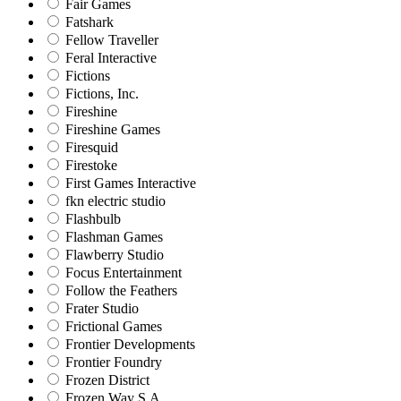
Fair Games
Fatshark
Fellow Traveller
Feral Interactive
Fictions
Fictions, Inc.
Fireshine
Fireshine Games
Firesquid
Firestoke
First Games Interactive
fkn electric studio
Flashbulb
Flashman Games
Flawberry Studio
Focus Entertainment
Follow the Feathers
Frater Studio
Frictional Games
Frontier Developments
Frontier Foundry
Frozen District
Frozen Way S.A.