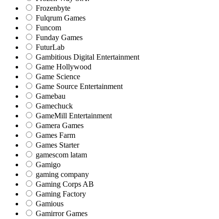
Frozenbyte
Fulqrum Games
Funcom
Funday Games
FuturLab
Gambitious Digital Entertainment
Game Hollywood
Game Science
Game Source Entertainment
Gamebau
Gamechuck
GameMill Entertainment
Gamera Games
Games Farm
Games Starter
gamescom latam
Gamigo
gaming company
Gaming Corps AB
Gaming Factory
Gamious
Gamirror Games