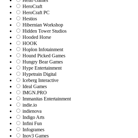
Hello Games
HeroCraft
HeroCraft PC
Hestios
Hibernian Workshop
Hidden Tower Studios
Hooded Horse
HOOK
Hoplon Infotainment
Hound Picked Games
Hungry Bear Games
Hype Entertainment
Hypetrain Digital
Iceberg Interactive
Ideal Games
IMGN.PRO
Immanitas Entertainment
indie.io
indienova
Indigo Arts
Infini Fun
Infogrames
Inov3 Games