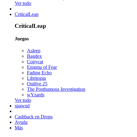
Ver todo
CriticalLeap
CriticalLeap
Juegos
Asleep
Bagdex
Copycat
Enigma of Fear
Fading Echo
Libritopia
Outlive 25
The Posthumous Investigation
wYzards
Ver todo
spawnd
Cashback en Drops
Ayuda
Más