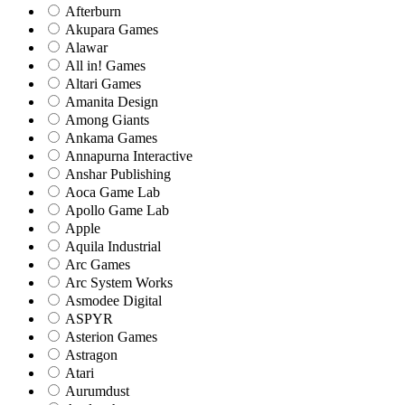
Afterburn
Akupara Games
Alawar
All in! Games
Altari Games
Amanita Design
Among Giants
Ankama Games
Annapurna Interactive
Anshar Publishing
Aoca Game Lab
Apollo Game Lab
Apple
Aquila Industrial
Arc Games
Arc System Works
Asmodee Digital
ASPYR
Asterion Games
Astragon
Atari
Aurumdust