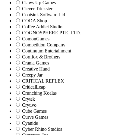
Claws Up Games
Clever Trickster
Coatsink Software Ltd
CODA Shop
Coffee Addict Studio
COGNOSPHERE PTE. LTD.
ComonGames
Competition Company
Continuum Entertainment
Cornfox & Brothers
Crania Games
Creative Hand
Creepy Jar
CRITICAL REFLEX
CriticalLeap
Crunching Koalas
Crytek
Crytivo
Cube Games
Curve Games
Cyanide
Cyber Rhino Studios