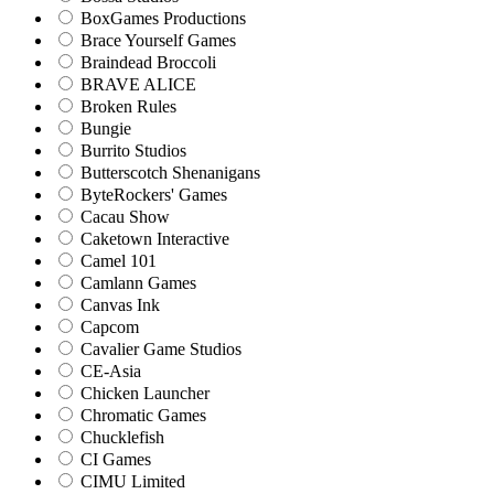
BoxGames Productions
Brace Yourself Games
Braindead Broccoli
BRAVE ALICE
Broken Rules
Bungie
Burrito Studios
Butterscotch Shenanigans
ByteRockers' Games
Cacau Show
Caketown Interactive
Camel 101
Camlann Games
Canvas Ink
Capcom
Cavalier Game Studios
CE-Asia
Chicken Launcher
Chromatic Games
Chucklefish
CI Games
CIMU Limited