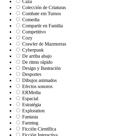
Caza
Colección de Criaturas
Combate em Turnos
Comedia
Compartir en Familia
Competitivo
Cozy
Crawler de Mazmorras
Cyberpunk
De arriba abajo
De ritmo rápido
Design y Ilustración
Desportes
Dibujos animados
Efectos sonoros
ERMedia
Espacial
Estratégia
Exploration
Fantasia
Farming
Ficción Científica
Ficción Interactiva