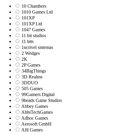
10 Chambers
1010 Games Ltd
101XP
101XP Ltd
1047 Games
11 bit studios
11 bits
1ncrivel sistemas
2 Wedges
2K
2P Games
34BigThings
3D Realms
3DDUO
505 Games
99Gamers Digital
9heads Game Studios
Abbey Games
AbhiTechGames
Adhoc Games
Aerosoft GmbH
Afil Games