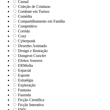
Casual
Coleção de Criaturas
Combate em Turnos
Comédia
Compartilhamento em Família
Competitivo
Corrida
Cozy
Cyberpunk
Desenho Animado
Design e Ilustração
Dungeon Crawler
Efeitos Sonoros
ERMedia
Espacial
Esporte
Estratégia
Exploração
Fantasia
Fazenda
Ficção Científica
Ficção Interativa
FMV