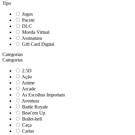
Tipo
Jogos
Pacote
DLC
Moeda Virtual
Assinatura
Gift Card Digital
Categorias
Categorias
2.5D
Ação
Anime
Arcade
As Escolhas Importam
Aventura
Battle Royale
Beat’em Up
Bullet-hell
Caça
Cartas