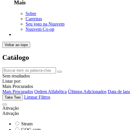
Mais
Sobre
Carreiras
Seu jogo na Nuuvem
Nuuvem Co-op
Voltar ao topo
Catálogo
Sem resultados
Listar por:
Mais Procurados
Mais Procurados
Ordem Alfabética
Últimos Adicionados
Data de lan
Limpar Filtros
Take Two
Ativação
Ativação
Steam
GOG.com