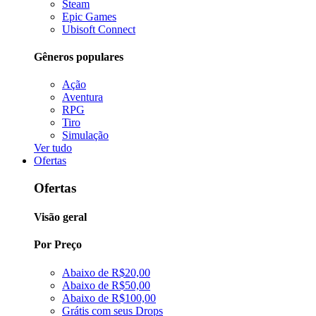
Steam
Epic Games
Ubisoft Connect
Gêneros populares
Ação
Aventura
RPG
Tiro
Simulação
Ver tudo
Ofertas
Ofertas
Visão geral
Por Preço
Abaixo de R$20,00
Abaixo de R$50,00
Abaixo de R$100,00
Grátis com seus Drops