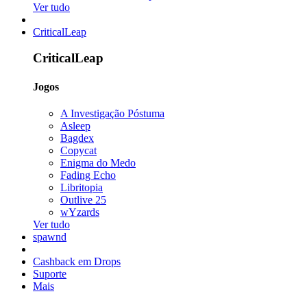
Ver tudo
CriticalLeap
CriticalLeap
Jogos
A Investigação Póstuma
Asleep
Bagdex
Copycat
Enigma do Medo
Fading Echo
Libritopia
Outlive 25
wYzards
Ver tudo
spawnd
Cashback em Drops
Suporte
Mais