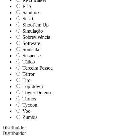
RPG Maker
RTS
Sandbox
Sci-fi
Shoot’em Up
Simulação
Sobrevivência
Software
Soulslike
Suspense
Tático
Terceira Pessoa
Terror
Tiro
Top-down
Tower Defense
Turnos
Tycoon
Voo
Zumbis
Distribuidor
Distribuidor