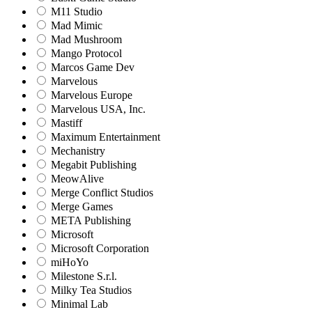
M11 Studio
Mad Mimic
Mad Mushroom
Mango Protocol
Marcos Game Dev
Marvelous
Marvelous Europe
Marvelous USA, Inc.
Mastiff
Maximum Entertainment
Mechanistry
Megabit Publishing
MeowAlive
Merge Conflict Studios
Merge Games
META Publishing
Microsoft
Microsoft Corporation‬
miHoYo
Milestone S.r.l.
Milky Tea Studios
Minimal Lab