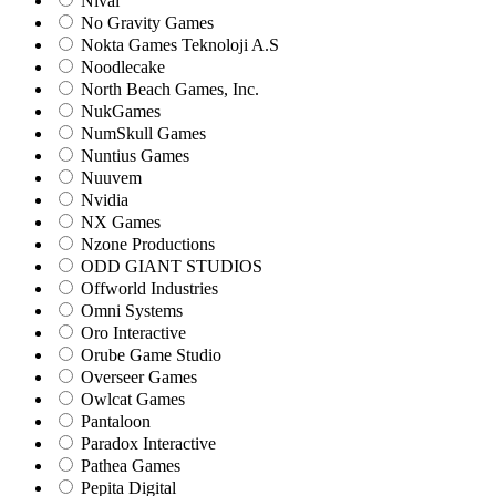
Nival
No Gravity Games
Nokta Games Teknoloji A.S
Noodlecake
North Beach Games, Inc.
NukGames
NumSkull Games
Nuntius Games
Nuuvem
Nvidia
NX Games
Nzone Productions
ODD GIANT STUDIOS
Offworld Industries
Omni Systems
Oro Interactive
Orube Game Studio
Overseer Games
Owlcat Games
Pantaloon
Paradox Interactive
Pathea Games
Pepita Digital