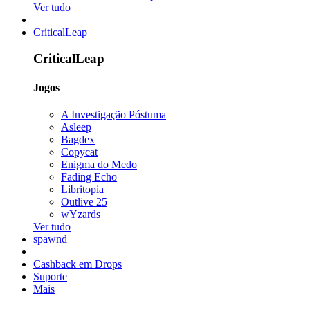
Ver tudo
CriticalLeap
CriticalLeap
Jogos
A Investigação Póstuma
Asleep
Bagdex
Copycat
Enigma do Medo
Fading Echo
Libritopia
Outlive 25
wYzards
Ver tudo
spawnd
Cashback em Drops
Suporte
Mais