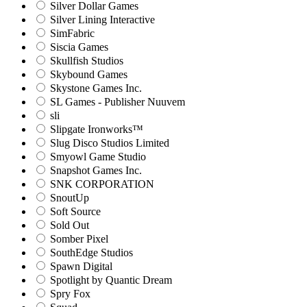
Silver Dollar Games
Silver Lining Interactive
SimFabric
Siscia Games
Skullfish Studios
Skybound Games
Skystone Games Inc.
SL Games - Publisher Nuuvem
sli
Slipgate Ironworks™
Slug Disco Studios Limited
Smyowl Game Studio
Snapshot Games Inc.
SNK CORPORATION
SnoutUp
Soft Source
Sold Out
Somber Pixel
SouthEdge Studios
Spawn Digital
Spotlight by Quantic Dream
Spry Fox