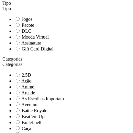
Tipo
Tipo
Jogos
Pacote
DLC
Moeda Virtual
Assinatura
Gift Card Digital
Categorias
Categorias
2.5D
Ação
Anime
Arcade
As Escolhas Importam
Aventura
Battle Royale
Beat’em Up
Bullet-hell
Caça