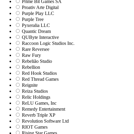
Prime Bit Games SA
Proativ Arte Digital
Purple Play LLC
Purple Tree
Pyxeralia LLC
Quantic Dream
QUByte Interactive
Raccoon Logic Studios Inc.
Rare Reversee
Raw Fury
Rebelião Studio
Rebellion
Red Hook Studios
Red Thread Games
Reignite
Reiza Studios
Relic Holdings
ReLU Games, Inc
Remedy Entertainment
Reverb Triple XP
Revolution Software Ltd
RIOT Games
Rising Star Games