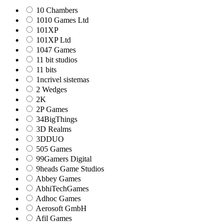
10 Chambers
1010 Games Ltd
101XP
101XP Ltd
1047 Games
11 bit studios
11 bits
1ncrivel sistemas
2 Wedges
2K
2P Games
34BigThings
3D Realms
3DDUO
505 Games
99Gamers Digital
9heads Game Studios
Abbey Games
AbhiTechGames
Adhoc Games
Aerosoft GmbH
Afil Games