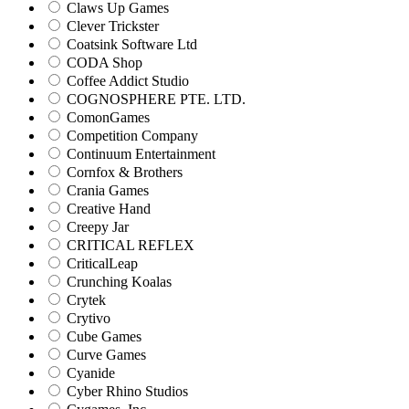
Claws Up Games
Clever Trickster
Coatsink Software Ltd
CODA Shop
Coffee Addict Studio
COGNOSPHERE PTE. LTD.
ComonGames
Competition Company
Continuum Entertainment
Cornfox & Brothers
Crania Games
Creative Hand
Creepy Jar
CRITICAL REFLEX
CriticalLeap
Crunching Koalas
Crytek
Crytivo
Cube Games
Curve Games
Cyanide
Cyber Rhino Studios