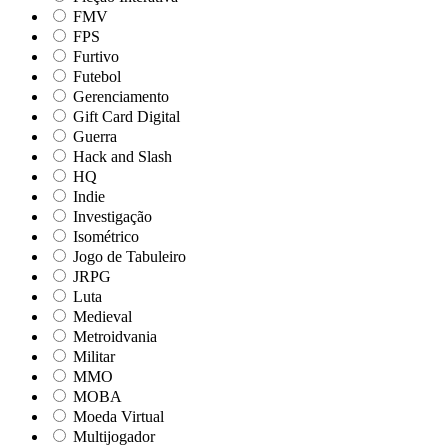
FMV
FPS
Furtivo
Futebol
Gerenciamento
Gift Card Digital
Guerra
Hack and Slash
HQ
Indie
Investigação
Isométrico
Jogo de Tabuleiro
JRPG
Luta
Medieval
Metroidvania
Militar
MMO
MOBA
Moeda Virtual
Multijogador