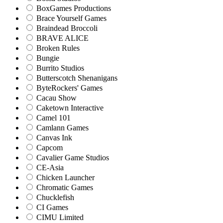
BoxGames Productions
Brace Yourself Games
Braindead Broccoli
BRAVE ALICE
Broken Rules
Bungie
Burrito Studios
Butterscotch Shenanigans
ByteRockers' Games
Cacau Show
Caketown Interactive
Camel 101
Camlann Games
Canvas Ink
Capcom
Cavalier Game Studios
CE-Asia
Chicken Launcher
Chromatic Games
Chucklefish
CI Games
CIMU Limited