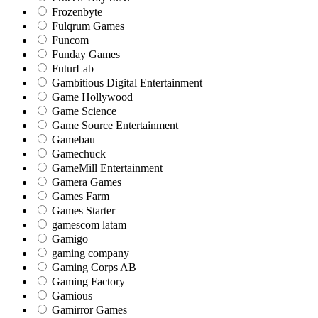
Frozenbyte
Fulqrum Games
Funcom
Funday Games
FuturLab
Gambitious Digital Entertainment
Game Hollywood
Game Science
Game Source Entertainment
Gamebau
Gamechuck
GameMill Entertainment
Gamera Games
Games Farm
Games Starter
gamescom latam
Gamigo
gaming company
Gaming Corps AB
Gaming Factory
Gamious
Gamirror Games