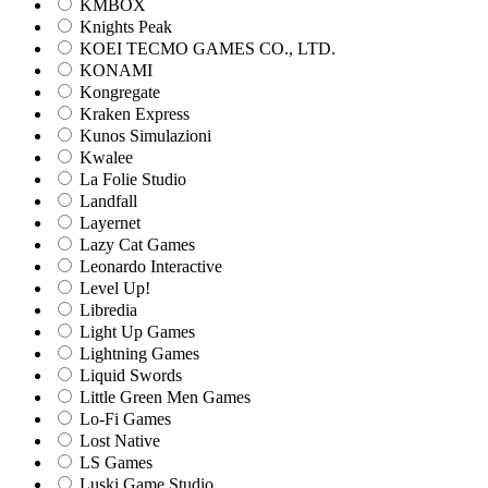
KMBOX
Knights Peak
KOEI TECMO GAMES CO., LTD.
KONAMI
Kongregate
Kraken Express
Kunos Simulazioni
Kwalee
La Folie Studio
Landfall
Layernet
Lazy Cat Games
Leonardo Interactive
Level Up!
Libredia
Light Up Games
Lightning Games
Liquid Swords
Little Green Men Games
Lo-Fi Games
Lost Native
LS Games
Luski Game Studio