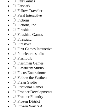
Fair Games
Fatshark
Fellow Traveller
Feral Interactive
Fictions
Fictions, Inc.
Fireshine
Fireshine Games
Firesquid
Firestoke
First Games Interactive
fkn electric studio
Flashbulb
Flashman Games
Flawberry Studio
Focus Entertainment
Follow the Feathers
Frater Studio
Frictional Games
Frontier Developments
Frontier Foundry
Frozen District
Frozen Way S.A.