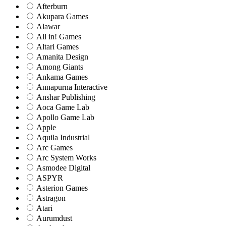
Afterburn
Akupara Games
Alawar
All in! Games
Altari Games
Amanita Design
Among Giants
Ankama Games
Annapurna Interactive
Anshar Publishing
Aoca Game Lab
Apollo Game Lab
Apple
Aquila Industrial
Arc Games
Arc System Works
Asmodee Digital
ASPYR
Asterion Games
Astragon
Atari
Aurumdust