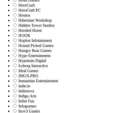
Hello Games
HeroCraft
HeroCraft PC
Hestios
Hibernian Workshop
Hidden Tower Studios
Hooded Horse
HOOK
Hoplon Infotainment
Hound Picked Games
Hungry Bear Games
Hype Entertainment
Hypetrain Digital
Iceberg Interactive
Ideal Games
IMGN.PRO
Immanitas Entertainment
indie.io
indienova
Indigo Arts
Infini Fun
Infogrames
Inov3 Games