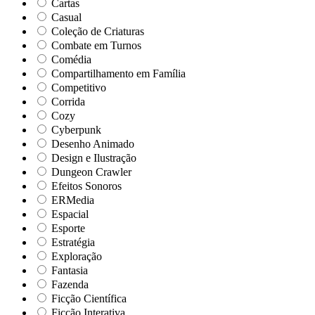
Cartas
Casual
Coleção de Criaturas
Combate em Turnos
Comédia
Compartilhamento em Família
Competitivo
Corrida
Cozy
Cyberpunk
Desenho Animado
Design e Ilustração
Dungeon Crawler
Efeitos Sonoros
ERMedia
Espacial
Esporte
Estratégia
Exploração
Fantasia
Fazenda
Ficção Científica
Ficção Interativa