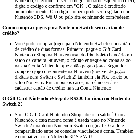
Nintendo, selecione "Inserir código" no lado esquerdo da tela,
digite o código e confirme em "OK". O saldo é creditado
automaticamente. O código também pode ser resgatado em
Nintendo 3DS, Wii U ou pelo site ec.nintendo.com/redeem.
Como comprar jogos para Nintendo Switch sem cartão de
crédito?
Você pode comprar jogos para Nintendo Switch sem cartão
de crédito de duas formas. Primeiro: pague o Gift Card
Nintendo eShop na Nuuvem usando Pix, boleto bancário ou
saldo da carteira Nuuvem; o código entregue adiciona saldo
na sua Conta Nintendo, que então paga o jogo. Segundo:
compre o jogo diretamente na Nuuvem (que vende jogos
digitais para Switch e Switch 2) também via Pix, boleto ou
saldo Nuuvem. Em ambos os casos, não é necessário
cadastrar cartão de crédito na sua Conta Nintendo.
O Gift Card Nintendo eShop de R$300 funciona no Nintendo
Switch 2?
Sim. O Gift Card Nintendo eShop adiciona saldo à Conta
Nintendo, e essa mesma conta é usada tanto no Nintendo
Switch 2 quanto no Nintendo Switch original. O saldo é
compartilhado entre os consoles vinculados à conta. Também
é compatível com Nintendo 3DS e Wii U.