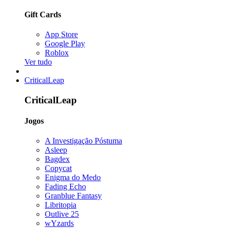
Gift Cards
App Store
Google Play
Roblox
Ver tudo
CriticalLeap
CriticalLeap
Jogos
A Investigação Póstuma
Asleep
Bagdex
Copycat
Enigma do Medo
Fading Echo
Granblue Fantasy
Libritopia
Outlive 25
wYzards