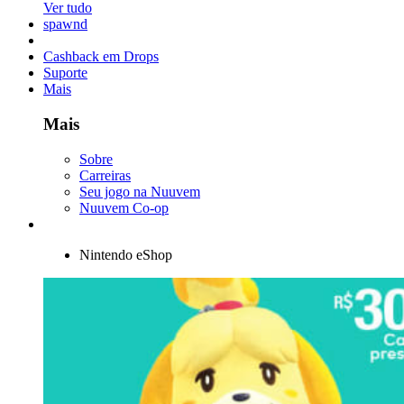
Ver tudo
spawnd
Cashback em Drops
Suporte
Mais
Mais
Sobre
Carreiras
Seu jogo na Nuuvem
Nuuvem Co-op
Nintendo eShop