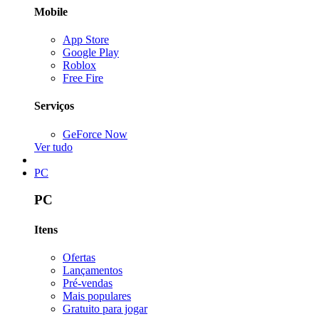
Mobile
App Store
Google Play
Roblox
Free Fire
Serviços
GeForce Now
Ver tudo
PC
PC
Itens
Ofertas
Lançamentos
Pré-vendas
Mais populares
Gratuito para jogar