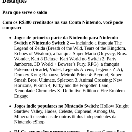
Destaques
Para que serve o saldo
Com os R$300 creditados na sua Conta Nintendo, você pode
comprar:
Jogos de primeira parte da Nintendo para Nintendo
Switch e Nintendo Switch 2
— incluindo a franquia The
Legend of Zelda (Breath of the Wild, Tears of the Kingdom,
Echoes of Wisdom), a franquia Super Mario (Odyssey, Bros.
Wonder, Kart 8 Deluxe, Kart World no Switch 2, Party
Jamboree, 3D World + Bowser’s Fury, RPG), a franquia
Pokémon (Scarlet, Violet, Legends Arceus, Legends Z-A),
Donkey Kong Bananza, Metroid Prime 4: Beyond, Super
Smash Bros. Ultimate, Splatoon 3, Animal Crossing: New
Horizons, Pikmin 4, Kirby and the Forgotten Land,
Xenoblade Chronicles X: Definitive Edition e Fire Emblem
Engage
Jogos indie populares no Nintendo Switch
: Hollow Knight,
Stardew Valley, Hades, Celeste, Cuphead, Among Us,
Minecraft e centenas de outros títulos independentes da
Nintendo eShop
DLCs, expansões e season passes
— Booster Course Pass