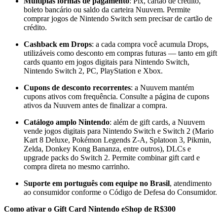
Múltiplas formas de pagamento
: Pix, cartão de crédito,
boleto bancário ou saldo da carteira Nuuvem. Permite
comprar jogos de Nintendo Switch sem precisar de cartão de
crédito.
Cashback em Drops
: a cada compra você acumula Drops,
utilizáveis como desconto em compras futuras — tanto em gift
cards quanto em jogos digitais para Nintendo Switch,
Nintendo Switch 2, PC, PlayStation e Xbox.
Cupons de desconto recorrentes
: a Nuuvem mantém
cupons ativos com frequência. Consulte a página de cupons
ativos da Nuuvem antes de finalizar a compra.
Catálogo amplo Nintendo
: além de gift cards, a Nuuvem
vende jogos digitais para Nintendo Switch e Switch 2 (Mario
Kart 8 Deluxe, Pokémon Legends Z-A, Splatoon 3, Pikmin,
Zelda, Donkey Kong Bananza, entre outros), DLCs e
upgrade packs do Switch 2. Permite combinar gift card e
compra direta no mesmo carrinho.
Suporte em português com equipe no Brasil
, atendimento
ao consumidor conforme o Código de Defesa do Consumidor.
Como ativar o Gift Card Nintendo eShop de R$300