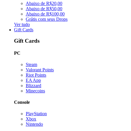
Abaixo de R$20,00
Abaixo de R$50,00
Abaixo de R$100,00
Grátis com seus Drops
Ver tudo
Gift Cards
Gift Cards
PC
Steam
Valorant Points
Riot Points
EA App
Blizzard
Minecoins
Console
PlayStation
Xbox
Nintendo