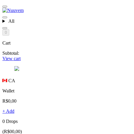
All
0
Cart
Subtotal:
View cart
CA
Wallet
R$0,00
+ Add
0 Drops
(R$00,00)