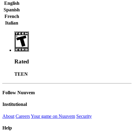
English
Spanish
French
Italian
Rated
TEEN
Follow Nuuvem
Institutional
About
Careers
Your game on Nuuvem
Security
Help