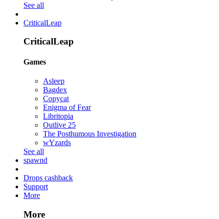
See all
CriticalLeap
CriticalLeap
Games
Asleep
Bagdex
Copycat
Enigma of Fear
Libritopia
Outlive 25
The Posthumous Investigation
wYzards
See all
spawnd
Drops cashback
Support
More
More