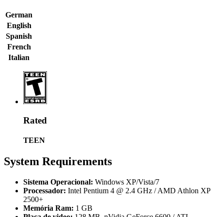
German
English
Spanish
French
Italian
Rated
TEEN
System Requirements
Sistema Operacional:
Windows XP/Vista/7
Processador:
Intel Pentium 4 @ 2.4 GHz / AMD Athlon XP
2500+
Memória Ram:
1 GB
Placa de video:
128 MB, nVidia GeForce 6600 / ATI