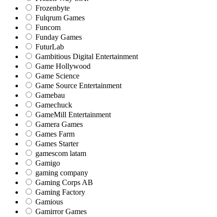
Frozenbyte
Fulqrum Games
Funcom
Funday Games
FuturLab
Gambitious Digital Entertainment
Game Hollywood
Game Science
Game Source Entertainment
Gamebau
Gamechuck
GameMill Entertainment
Gamera Games
Games Farm
Games Starter
gamescom latam
Gamigo
gaming company
Gaming Corps AB
Gaming Factory
Gamious
Gamirror Games