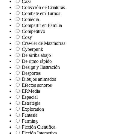
Caza
Colección de Criaturas
Combate em Turnos
Comedia
Compartir en Familia
Competitivo
Cozy
Crawler de Mazmorras
Cyberpunk
De arriba abajo
De ritmo rápido
Design y Ilustración
Desportes
Dibujos animados
Efectos sonoros
ERMedia
Espacial
Estratégia
Exploration
Fantasia
Farming
Ficción Científica
Ficción Interactiva