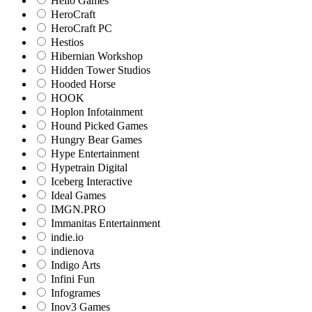
Hello Games
HeroCraft
HeroCraft PC
Hestios
Hibernian Workshop
Hidden Tower Studios
Hooded Horse
HOOK
Hoplon Infotainment
Hound Picked Games
Hungry Bear Games
Hype Entertainment
Hypetrain Digital
Iceberg Interactive
Ideal Games
IMGN.PRO
Immanitas Entertainment
indie.io
indienova
Indigo Arts
Infini Fun
Infogrames
Inov3 Games