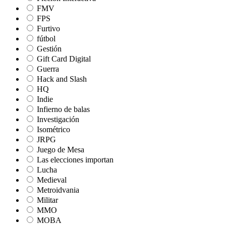
FMV
FPS
Furtivo
fútbol
Gestión
Gift Card Digital
Guerra
Hack and Slash
HQ
Indie
Infierno de balas
Investigación
Isométrico
JRPG
Juego de Mesa
Las elecciones importan
Lucha
Medieval
Metroidvania
Militar
MMO
MOBA