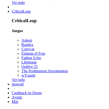
Ver todo
CriticalLeap
CriticalLeap
Juegos
Asleep
Bagdex
Copycat
Enigma of Fear
Fading Echo
Libritopia
Outlive 25
The Posthumous Investigation
wYzards
Ver todo
spawnd
Cashback en Drops
Ayuda
Más