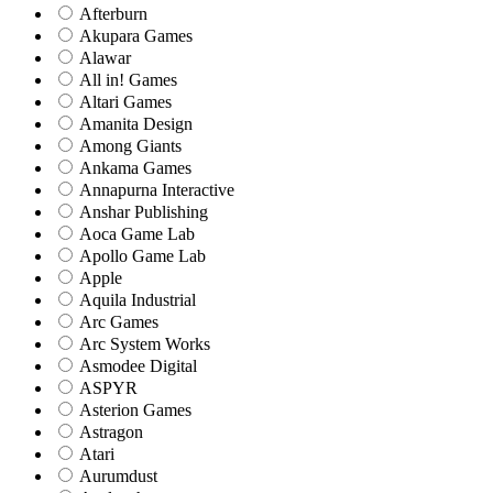
Afterburn
Akupara Games
Alawar
All in! Games
Altari Games
Amanita Design
Among Giants
Ankama Games
Annapurna Interactive
Anshar Publishing
Aoca Game Lab
Apollo Game Lab
Apple
Aquila Industrial
Arc Games
Arc System Works
Asmodee Digital
ASPYR
Asterion Games
Astragon
Atari
Aurumdust