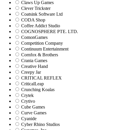
Claws Up Games
Clever Trickster
Coatsink Software Ltd
CODA Shop
Coffee Addict Studio
COGNOSPHERE PTE. LTD.
ComonGames
Competition Company
Continuum Entertainment
Cornfox & Brothers
Crania Games
Creative Hand
Creepy Jar
CRITICAL REFLEX
CriticalLeap
Crunching Koalas
Crytek
Crytivo
Cube Games
Curve Games
Cyanide
Cyber Rhino Studios