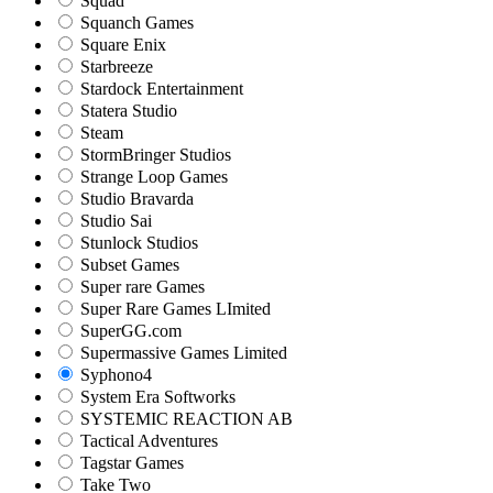
Squad
Squanch Games
Square Enix
Starbreeze
Stardock Entertainment
Statera Studio
Steam
StormBringer Studios
Strange Loop Games
Studio Bravarda
Studio Sai
Stunlock Studios
Subset Games
Super rare Games
Super Rare Games LImited
SuperGG.com
Supermassive Games Limited
Syphono4
System Era Softworks
SYSTEMIC REACTION AB
Tactical Adventures
Tagstar Games
Take Two