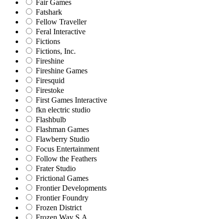
Fair Games
Fatshark
Fellow Traveller
Feral Interactive
Fictions
Fictions, Inc.
Fireshine
Fireshine Games
Firesquid
Firestoke
First Games Interactive
fkn electric studio
Flashbulb
Flashman Games
Flawberry Studio
Focus Entertainment
Follow the Feathers
Frater Studio
Frictional Games
Frontier Developments
Frontier Foundry
Frozen District
Frozen Way S.A.