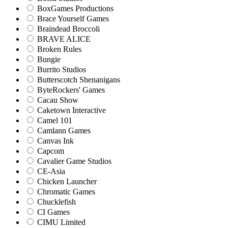
BoxGames Productions
Brace Yourself Games
Braindead Broccoli
BRAVE ALICE
Broken Rules
Bungie
Burrito Studios
Butterscotch Shenanigans
ByteRockers' Games
Cacau Show
Caketown Interactive
Camel 101
Camlann Games
Canvas Ink
Capcom
Cavalier Game Studios
CE-Asia
Chicken Launcher
Chromatic Games
Chucklefish
CI Games
CIMU Limited