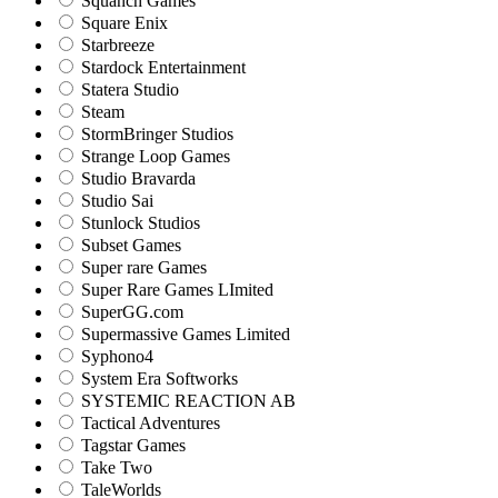
Squanch Games
Square Enix
Starbreeze
Stardock Entertainment
Statera Studio
Steam
StormBringer Studios
Strange Loop Games
Studio Bravarda
Studio Sai
Stunlock Studios
Subset Games
Super rare Games
Super Rare Games LImited
SuperGG.com
Supermassive Games Limited
Syphono4
System Era Softworks
SYSTEMIC REACTION AB
Tactical Adventures
Tagstar Games
Take Two
TaleWorlds