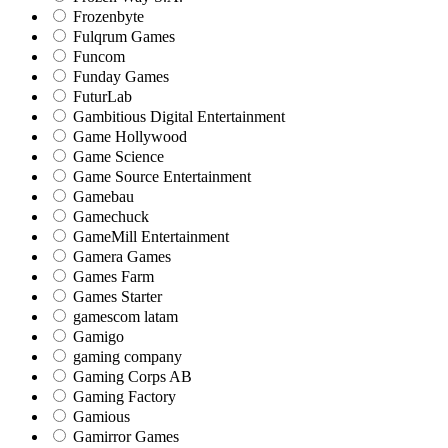
Frozenbyte
Fulqrum Games
Funcom
Funday Games
FuturLab
Gambitious Digital Entertainment
Game Hollywood
Game Science
Game Source Entertainment
Gamebau
Gamechuck
GameMill Entertainment
Gamera Games
Games Farm
Games Starter
gamescom latam
Gamigo
gaming company
Gaming Corps AB
Gaming Factory
Gamious
Gamirror Games