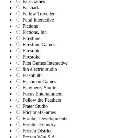
Fair Games
Fatshark
Fellow Traveller
Feral Interactive
Fictions
Fictions, Inc.
Fireshine
Fireshine Games
Firesquid
Firestoke
First Games Interactive
fkn electric studio
Flashbulb
Flashman Games
Flawberry Studio
Focus Entertainment
Follow the Feathers
Frater Studio
Frictional Games
Frontier Developments
Frontier Foundry
Frozen District
Frozen Way S.A.