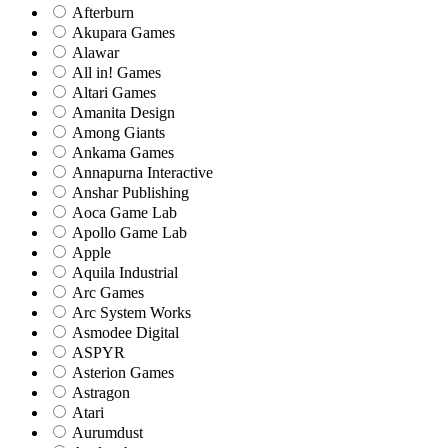
Afterburn
Akupara Games
Alawar
All in! Games
Altari Games
Amanita Design
Among Giants
Ankama Games
Annapurna Interactive
Anshar Publishing
Aoca Game Lab
Apollo Game Lab
Apple
Aquila Industrial
Arc Games
Arc System Works
Asmodee Digital
ASPYR
Asterion Games
Astragon
Atari
Aurumdust