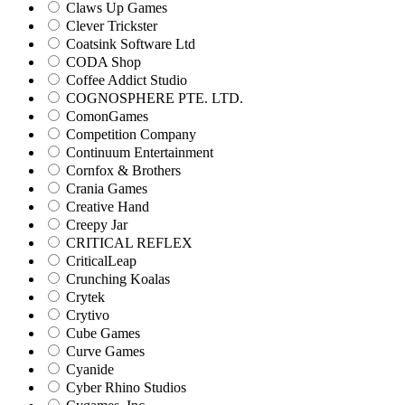
Claws Up Games
Clever Trickster
Coatsink Software Ltd
CODA Shop
Coffee Addict Studio
COGNOSPHERE PTE. LTD.
ComonGames
Competition Company
Continuum Entertainment
Cornfox & Brothers
Crania Games
Creative Hand
Creepy Jar
CRITICAL REFLEX
CriticalLeap
Crunching Koalas
Crytek
Crytivo
Cube Games
Curve Games
Cyanide
Cyber Rhino Studios