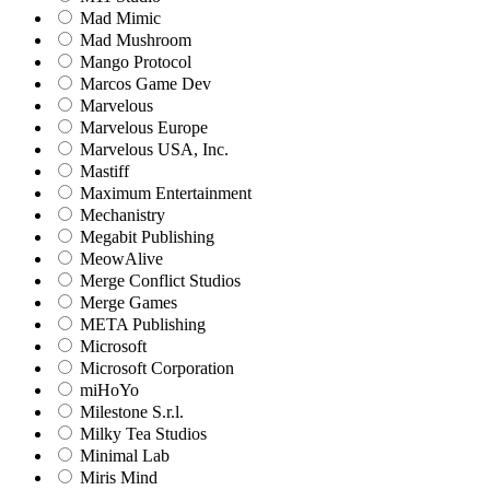
Mad Mimic
Mad Mushroom
Mango Protocol
Marcos Game Dev
Marvelous
Marvelous Europe
Marvelous USA, Inc.
Mastiff
Maximum Entertainment
Mechanistry
Megabit Publishing
MeowAlive
Merge Conflict Studios
Merge Games
META Publishing
Microsoft
Microsoft Corporation‬
miHoYo
Milestone S.r.l.
Milky Tea Studios
Minimal Lab
Miris Mind