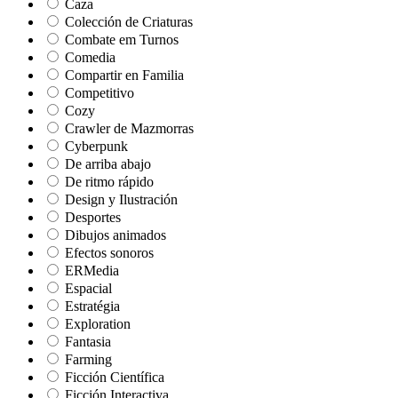
Caza
Colección de Criaturas
Combate em Turnos
Comedia
Compartir en Familia
Competitivo
Cozy
Crawler de Mazmorras
Cyberpunk
De arriba abajo
De ritmo rápido
Design y Ilustración
Desportes
Dibujos animados
Efectos sonoros
ERMedia
Espacial
Estratégia
Exploration
Fantasia
Farming
Ficción Científica
Ficción Interactiva