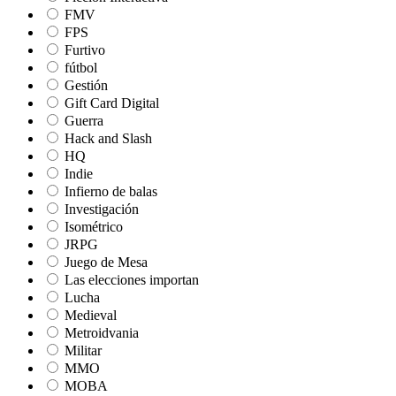
FMV
FPS
Furtivo
fútbol
Gestión
Gift Card Digital
Guerra
Hack and Slash
HQ
Indie
Infierno de balas
Investigación
Isométrico
JRPG
Juego de Mesa
Las elecciones importan
Lucha
Medieval
Metroidvania
Militar
MMO
MOBA