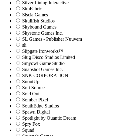
Silver Lining Interactive
SimFabric
Siscia Games
Skullfish Studios
Skybound Games
Skystone Games Inc.
SL Games - Publisher Nuuvem
sli
Slipgate Ironworks™
Slug Disco Studios Limited
Smyowl Game Studio
Snapshot Games Inc.
SNK CORPORATION
SnoutUp
Soft Source
Sold Out
Somber Pixel
SouthEdge Studios
Spawn Digital
Spotlight by Quantic Dream
Spry Fox
Squad