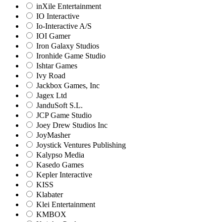
inXile Entertainment
IO Interactive
Io-Interactive A/S
IOI Gamer
Iron Galaxy Studios
Ironhide Game Studio
Ishtar Games
Ivy Road
Jackbox Games, Inc
Jagex Ltd
JanduSoft S.L.
JCP Game Studio
Joey Drew Studios Inc
JoyMasher
Joystick Ventures Publishing
Kalypso Media
Kasedo Games
Kepler Interactive
KISS
Klabater
Klei Entertainment
KMBOX