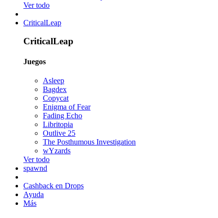
Ver todo
CriticalLeap
CriticalLeap
Juegos
Asleep
Bagdex
Copycat
Enigma of Fear
Fading Echo
Libritopia
Outlive 25
The Posthumous Investigation
wYzards
Ver todo
spawnd
Cashback en Drops
Ayuda
Más