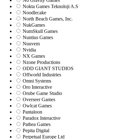
No Gravity Games
Nokta Games Teknoloji A.S
Noodlecake
North Beach Games, Inc.
NukGames
NumSkull Games
Nuntius Games
Nuuvem
Nvidia
NX Games
Nzone Productions
ODD GIANT STUDIOS
Offworld Industries
Omni Systems
Oro Interactive
Orube Game Studio
Overseer Games
Owlcat Games
Pantaloon
Paradox Interactive
Pathea Games
Pepita Digital
Perpetual Europe Ltd