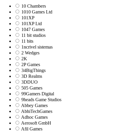
10 Chambers
1010 Games Ltd
101XP
101XP Ltd
1047 Games
11 bit studios
11 bits
1ncrivel sistemas
2 Wedges
2K
2P Games
34BigThings
3D Realms
3DDUO
505 Games
99Gamers Digital
9heads Game Studios
Abbey Games
AbhiTechGames
Adhoc Games
Aerosoft GmbH
Afil Games