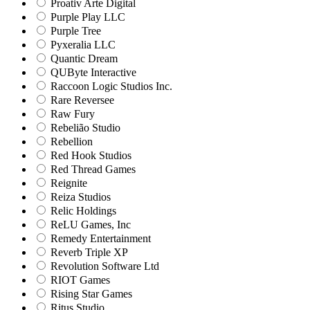
Proativ Arte Digital
Purple Play LLC
Purple Tree
Pyxeralia LLC
Quantic Dream
QUByte Interactive
Raccoon Logic Studios Inc.
Rare Reversee
Raw Fury
Rebelião Studio
Rebellion
Red Hook Studios
Red Thread Games
Reignite
Reiza Studios
Relic Holdings
ReLU Games, Inc
Remedy Entertainment
Reverb Triple XP
Revolution Software Ltd
RIOT Games
Rising Star Games
Ritus Studio