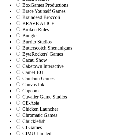
BoxGames Productions
Brace Yourself Games
Braindead Broccoli
BRAVE ALICE
Broken Rules
Bungie
Burrito Studios
Butterscotch Shenanigans
ByteRockers' Games
Cacau Show
Caketown Interactive
Camel 101
Camlann Games
Canvas Ink
Capcom
Cavalier Game Studios
CE-Asia
Chicken Launcher
Chromatic Games
Chucklefish
CI Games
CIMU Limited