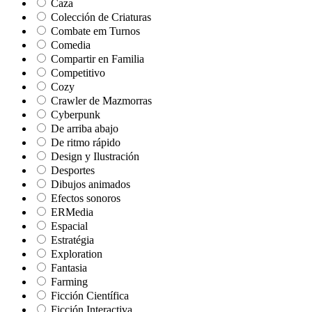
Caza
Colección de Criaturas
Combate em Turnos
Comedia
Compartir en Familia
Competitivo
Cozy
Crawler de Mazmorras
Cyberpunk
De arriba abajo
De ritmo rápido
Design y Ilustración
Desportes
Dibujos animados
Efectos sonoros
ERMedia
Espacial
Estratégia
Exploration
Fantasia
Farming
Ficción Científica
Ficción Interactiva