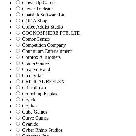
Claws Up Games
Clever Trickster
Coatsink Software Ltd
CODA Shop
Coffee Addict Studio
COGNOSPHERE PTE. LTD.
ComonGames
Competition Company
Continuum Entertainment
Cornfox & Brothers
Crania Games
Creative Hand
Creepy Jar
CRITICAL REFLEX
CriticalLeap
Crunching Koalas
Crytek
Crytivo
Cube Games
Curve Games
Cyanide
Cyber Rhino Studios