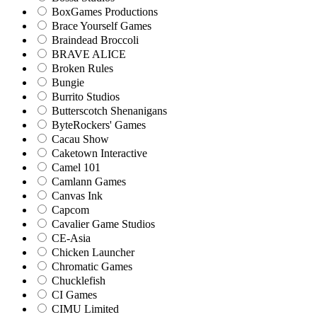
BoxGames Productions
Brace Yourself Games
Braindead Broccoli
BRAVE ALICE
Broken Rules
Bungie
Burrito Studios
Butterscotch Shenanigans
ByteRockers' Games
Cacau Show
Caketown Interactive
Camel 101
Camlann Games
Canvas Ink
Capcom
Cavalier Game Studios
CE-Asia
Chicken Launcher
Chromatic Games
Chucklefish
CI Games
CIMU Limited