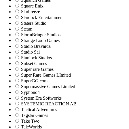
Squanch Games
Square Enix
Starbreeze
Stardock Entertainment
Statera Studio
Steam
StormBringer Studios
Strange Loop Games
Studio Bravarda
Studio Sai
Stunlock Studios
Subset Games
Super rare Games
Super Rare Games LImited
SuperGG.com
Supermassive Games Limited
Syphono4
System Era Softworks
SYSTEMIC REACTION AB
Tactical Adventures
Tagstar Games
Take Two
TaleWorlds