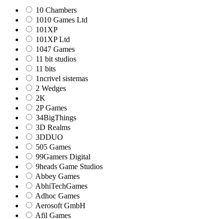
10 Chambers
1010 Games Ltd
101XP
101XP Ltd
1047 Games
11 bit studios
11 bits
1ncrivel sistemas
2 Wedges
2K
2P Games
34BigThings
3D Realms
3DDUO
505 Games
99Gamers Digital
9heads Game Studios
Abbey Games
AbhiTechGames
Adhoc Games
Aerosoft GmbH
Afil Games