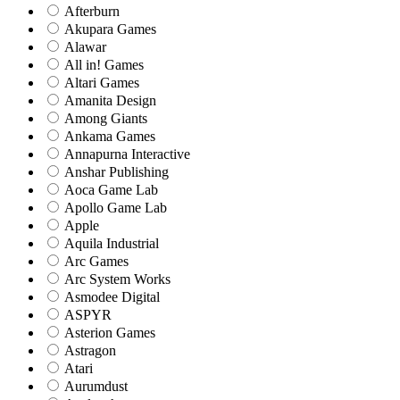
Afterburn
Akupara Games
Alawar
All in! Games
Altari Games
Amanita Design
Among Giants
Ankama Games
Annapurna Interactive
Anshar Publishing
Aoca Game Lab
Apollo Game Lab
Apple
Aquila Industrial
Arc Games
Arc System Works
Asmodee Digital
ASPYR
Asterion Games
Astragon
Atari
Aurumdust