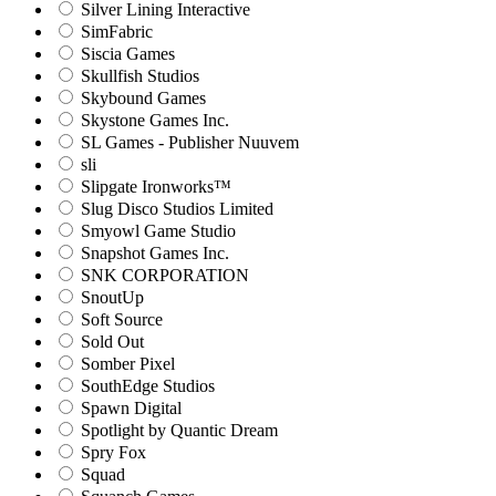
Silver Lining Interactive
SimFabric
Siscia Games
Skullfish Studios
Skybound Games
Skystone Games Inc.
SL Games - Publisher Nuuvem
sli
Slipgate Ironworks™
Slug Disco Studios Limited
Smyowl Game Studio
Snapshot Games Inc.
SNK CORPORATION
SnoutUp
Soft Source
Sold Out
Somber Pixel
SouthEdge Studios
Spawn Digital
Spotlight by Quantic Dream
Spry Fox
Squad