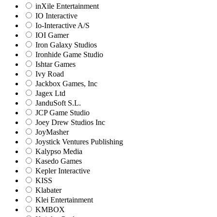
inXile Entertainment
IO Interactive
Io-Interactive A/S
IOI Gamer
Iron Galaxy Studios
Ironhide Game Studio
Ishtar Games
Ivy Road
Jackbox Games, Inc
Jagex Ltd
JanduSoft S.L.
JCP Game Studio
Joey Drew Studios Inc
JoyMasher
Joystick Ventures Publishing
Kalypso Media
Kasedo Games
Kepler Interactive
KISS
Klabater
Klei Entertainment
KMBOX