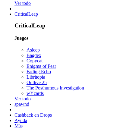
Ver todo
CriticalLeap
CriticalLeap
Juegos
Asleep
Bagdex
Copycat
Enigma of Fear
Fading Echo
Libritopia
Outlive 25
The Posthumous Investigation
wYzards
Ver todo
spawnd
Cashback en Drops
Ayuda
Más