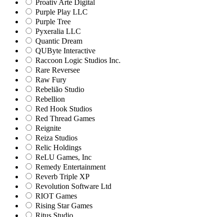
Proativ Arte Digital
Purple Play LLC
Purple Tree
Pyxeralia LLC
Quantic Dream
QUByte Interactive
Raccoon Logic Studios Inc.
Rare Reversee
Raw Fury
Rebelião Studio
Rebellion
Red Hook Studios
Red Thread Games
Reignite
Reiza Studios
Relic Holdings
ReLU Games, Inc
Remedy Entertainment
Reverb Triple XP
Revolution Software Ltd
RIOT Games
Rising Star Games
Ritus Studio