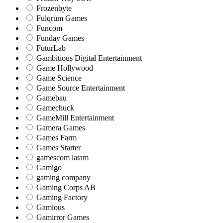
Frozenbyte
Fulqrum Games
Funcom
Funday Games
FuturLab
Gambitious Digital Entertainment
Game Hollywood
Game Science
Game Source Entertainment
Gamebau
Gamechuck
GameMill Entertainment
Gamera Games
Games Farm
Games Starter
gamescom latam
Gamigo
gaming company
Gaming Corps AB
Gaming Factory
Gamious
Gamirror Games