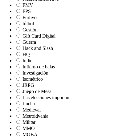
FMV
FPS
Furtivo
fútbol
Gestión
Gift Card Digital
Guerra
Hack and Slash
HQ
Indie
Infierno de balas
Investigación
Isométrico
JRPG
Juego de Mesa
Las elecciones importan
Lucha
Medieval
Metroidvania
Militar
MMO
MOBA