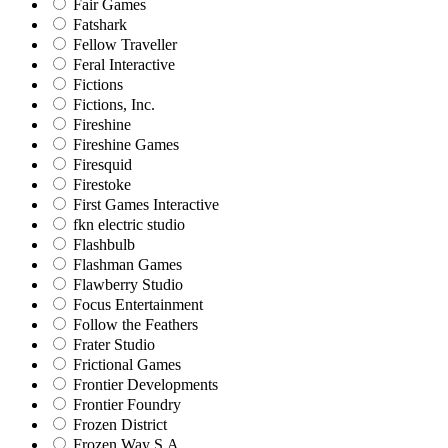
Fair Games
Fatshark
Fellow Traveller
Feral Interactive
Fictions
Fictions, Inc.
Fireshine
Fireshine Games
Firesquid
Firestoke
First Games Interactive
fkn electric studio
Flashbulb
Flashman Games
Flawberry Studio
Focus Entertainment
Follow the Feathers
Frater Studio
Frictional Games
Frontier Developments
Frontier Foundry
Frozen District
Frozen Way S.A.