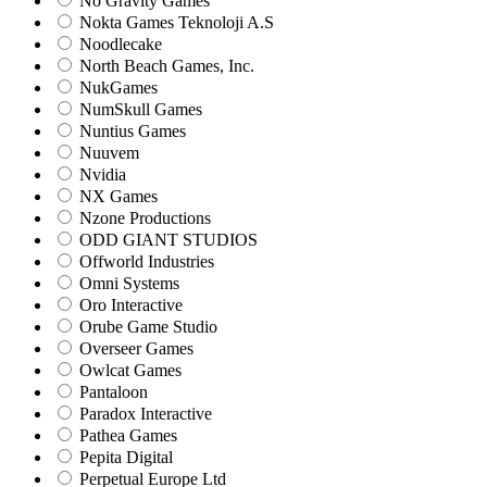
No Gravity Games
Nokta Games Teknoloji A.S
Noodlecake
North Beach Games, Inc.
NukGames
NumSkull Games
Nuntius Games
Nuuvem
Nvidia
NX Games
Nzone Productions
ODD GIANT STUDIOS
Offworld Industries
Omni Systems
Oro Interactive
Orube Game Studio
Overseer Games
Owlcat Games
Pantaloon
Paradox Interactive
Pathea Games
Pepita Digital
Perpetual Europe Ltd