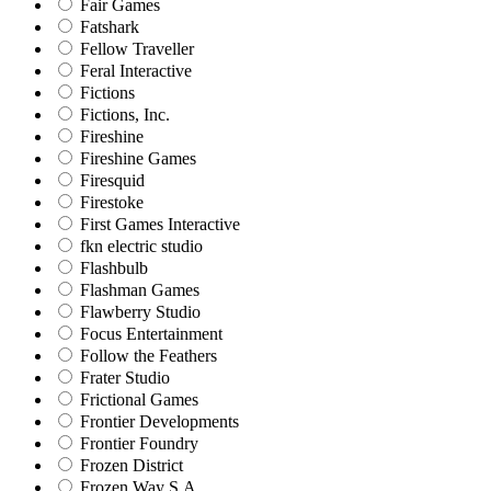
Fair Games
Fatshark
Fellow Traveller
Feral Interactive
Fictions
Fictions, Inc.
Fireshine
Fireshine Games
Firesquid
Firestoke
First Games Interactive
fkn electric studio
Flashbulb
Flashman Games
Flawberry Studio
Focus Entertainment
Follow the Feathers
Frater Studio
Frictional Games
Frontier Developments
Frontier Foundry
Frozen District
Frozen Way S.A.