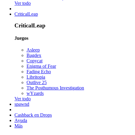
Ver todo
CriticalLeap
CriticalLeap
Juegos
Asleep
Bagdex
Copycat
Enigma of Fear
Fading Echo
Libritopia
Outlive 25
The Posthumous Investigation
wYzards
Ver todo
spawnd
Cashback en Drops
Ayuda
Más