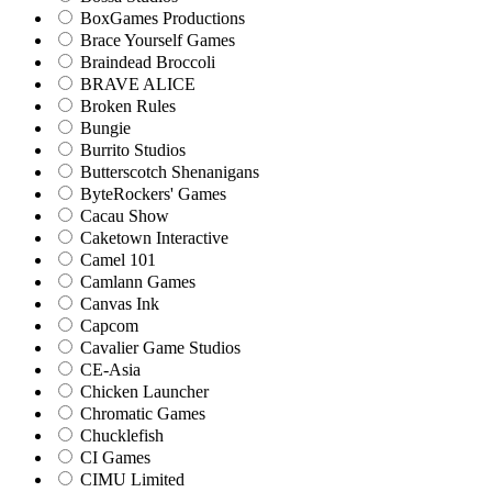
BoxGames Productions
Brace Yourself Games
Braindead Broccoli
BRAVE ALICE
Broken Rules
Bungie
Burrito Studios
Butterscotch Shenanigans
ByteRockers' Games
Cacau Show
Caketown Interactive
Camel 101
Camlann Games
Canvas Ink
Capcom
Cavalier Game Studios
CE-Asia
Chicken Launcher
Chromatic Games
Chucklefish
CI Games
CIMU Limited