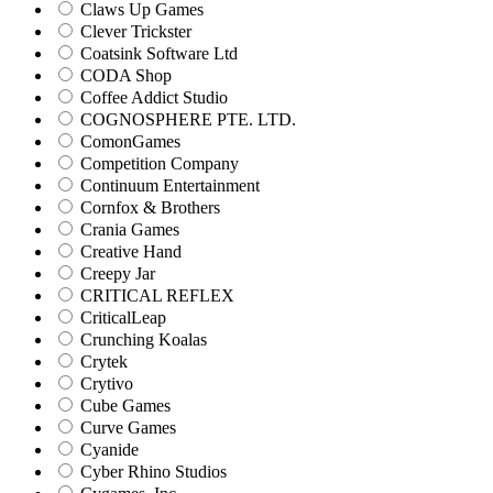
Claws Up Games
Clever Trickster
Coatsink Software Ltd
CODA Shop
Coffee Addict Studio
COGNOSPHERE PTE. LTD.
ComonGames
Competition Company
Continuum Entertainment
Cornfox & Brothers
Crania Games
Creative Hand
Creepy Jar
CRITICAL REFLEX
CriticalLeap
Crunching Koalas
Crytek
Crytivo
Cube Games
Curve Games
Cyanide
Cyber Rhino Studios