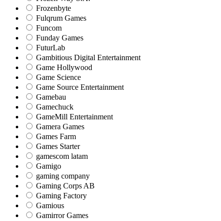
Frozenbyte
Fulqrum Games
Funcom
Funday Games
FuturLab
Gambitious Digital Entertainment
Game Hollywood
Game Science
Game Source Entertainment
Gamebau
Gamechuck
GameMill Entertainment
Gamera Games
Games Farm
Games Starter
gamescom latam
Gamigo
gaming company
Gaming Corps AB
Gaming Factory
Gamious
Gamirror Games