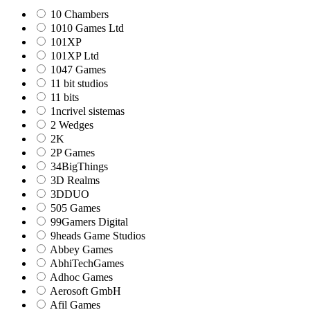
10 Chambers
1010 Games Ltd
101XP
101XP Ltd
1047 Games
11 bit studios
11 bits
1ncrivel sistemas
2 Wedges
2K
2P Games
34BigThings
3D Realms
3DDUO
505 Games
99Gamers Digital
9heads Game Studios
Abbey Games
AbhiTechGames
Adhoc Games
Aerosoft GmbH
Afil Games