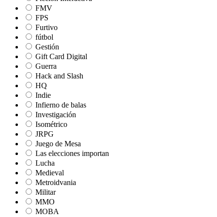
FMV
FPS
Furtivo
fútbol
Gestión
Gift Card Digital
Guerra
Hack and Slash
HQ
Indie
Infierno de balas
Investigación
Isométrico
JRPG
Juego de Mesa
Las elecciones importan
Lucha
Medieval
Metroidvania
Militar
MMO
MOBA