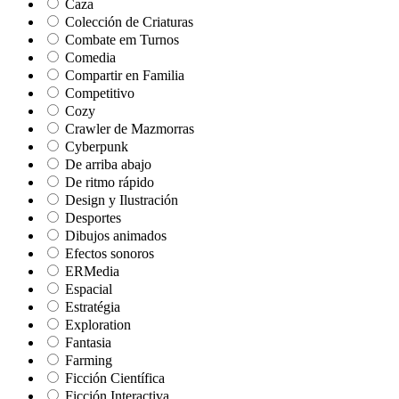
Caza
Colección de Criaturas
Combate em Turnos
Comedia
Compartir en Familia
Competitivo
Cozy
Crawler de Mazmorras
Cyberpunk
De arriba abajo
De ritmo rápido
Design y Ilustración
Desportes
Dibujos animados
Efectos sonoros
ERMedia
Espacial
Estratégia
Exploration
Fantasia
Farming
Ficción Científica
Ficción Interactiva