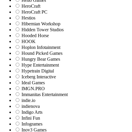
Hello Games
HeroCraft
HeroCraft PC
Hestios
Hibernian Workshop
Hidden Tower Studios
Hooded Horse
HOOK
Hoplon Infotainment
Hound Picked Games
Hungry Bear Games
Hype Entertainment
Hypetrain Digital
Iceberg Interactive
Ideal Games
IMGN.PRO
Immanitas Entertainment
indie.io
indienova
Indigo Arts
Infini Fun
Infogrames
Inov3 Games