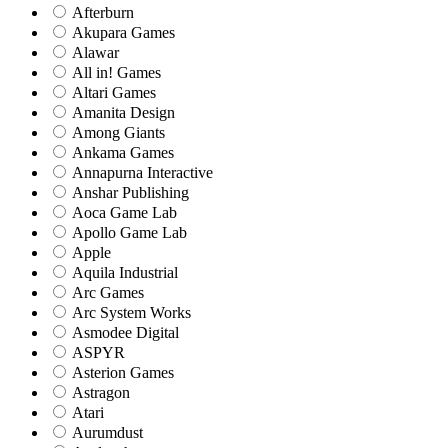
Afterburn
Akupara Games
Alawar
All in! Games
Altari Games
Amanita Design
Among Giants
Ankama Games
Annapurna Interactive
Anshar Publishing
Aoca Game Lab
Apollo Game Lab
Apple
Aquila Industrial
Arc Games
Arc System Works
Asmodee Digital
ASPYR
Asterion Games
Astragon
Atari
Aurumdust