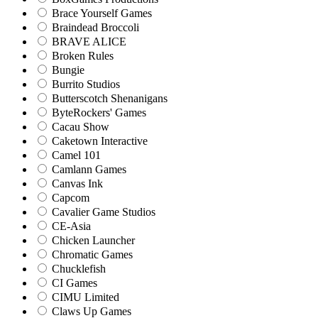
Brace Yourself Games
Braindead Broccoli
BRAVE ALICE
Broken Rules
Bungie
Burrito Studios
Butterscotch Shenanigans
ByteRockers' Games
Cacau Show
Caketown Interactive
Camel 101
Camlann Games
Canvas Ink
Capcom
Cavalier Game Studios
CE-Asia
Chicken Launcher
Chromatic Games
Chucklefish
CI Games
CIMU Limited
Claws Up Games