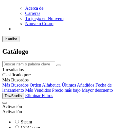
Acerca de
Carreras
Tu juego en Nuuvem
Nuuvem Co-op
Ir arriba
Catálogo
1 resultados
Clasificado por:
Más Buscados
Más Buscados
Orden Alfabetica
Últimos Añadidos
Fecha de
lanzamiento
Más Vendidos
Precio más bajo
Mayor descuento
Eliminar Filtros
TawStudio
Activación
Activación
Steam
GOG.com