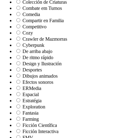
Colección de Criaturas
Combate em Turnos
Comedia
Compartir en Familia
Competitivo
Cozy
Crawler de Mazmorras
Cyberpunk
De arriba abajo
De ritmo rápido
Design y Ilustración
Desportes
Dibujos animados
Efectos sonoros
ERMedia
Espacial
Estratégia
Exploration
Fantasia
Farming
Ficción Científica
Ficción Interactiva
FMV