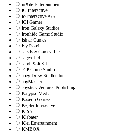
inXile Entertainment
IO Interactive
Io-Interactive A/S
IOI Gamer
Iron Galaxy Studios
Ironhide Game Studio
Ishtar Games
Ivy Road
Jackbox Games, Inc
Jagex Ltd
JanduSoft S.L.
JCP Game Studio
Joey Drew Studios Inc
JoyMasher
Joystick Ventures Publishing
Kalypso Media
Kasedo Games
Kepler Interactive
KISS
Klabater
Klei Entertainment
KMBOX