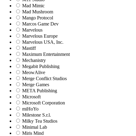
Mad Mimic
Mad Mushroom
Mango Protocol
Marcos Game Dev
Marvelous
Marvelous Europe
Marvelous USA, Inc.
Mastiff
Maximum Entertainment
Mechanistry
Megabit Publishing
MeowAlive
Merge Conflict Studios
Merge Games
META Publishing
Microsoft
Microsoft Corporation‬
miHoYo
Milestone S.r.l.
Milky Tea Studios
Minimal Lab
Miris Mind