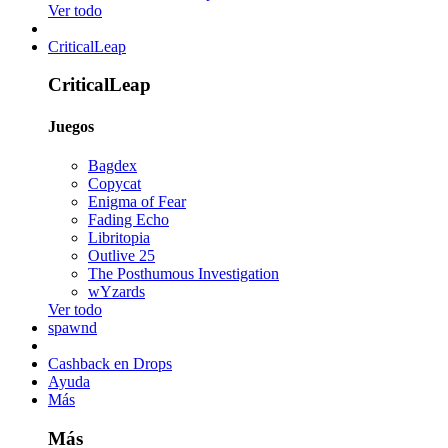
Ver todo
CriticalLeap
CriticalLeap
Juegos
Bagdex
Copycat
Enigma of Fear
Fading Echo
Libritopia
Outlive 25
The Posthumous Investigation
wYzards
Ver todo
spawnd
Cashback en Drops
Ayuda
Más
Más