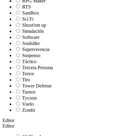
RPG Maker
RTS
Sandbox
Sci Fi
Shoot'em up
Simulación
Software
Soulslike
Supervivencia
Suspenso
Táctico
Tercera Persona
Terror
Tiro
Tower Defense
Turnos
Tycoon
Vuelo
Zombi
Editor
Editor