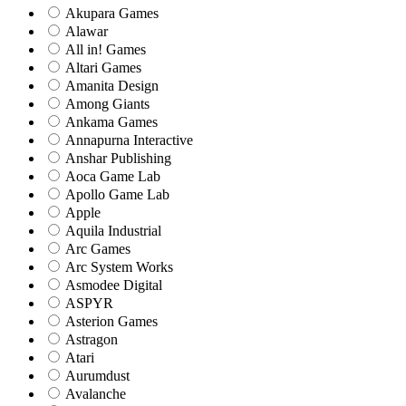
Akupara Games
Alawar
All in! Games
Altari Games
Amanita Design
Among Giants
Ankama Games
Annapurna Interactive
Anshar Publishing
Aoca Game Lab
Apollo Game Lab
Apple
Aquila Industrial
Arc Games
Arc System Works
Asmodee Digital
ASPYR
Asterion Games
Astragon
Atari
Aurumdust
Avalanche