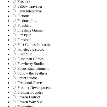
Fatshark
Fellow Traveller
Feral Interactive
Fictions
Fictions, Inc.
Fireshine
Fireshine Games
Firesquid
Firestoke
First Games Interactive
fkn electric studio
Flashbulb
Flashman Games
Flawberry Studio
Focus Entertainment
Follow the Feathers
Frater Studio
Frictional Games
Frontier Developments
Frontier Foundry
Frozen District
Frozen Way S.A.
Frozenbyte