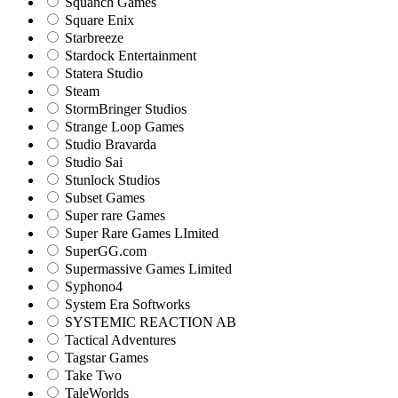
Squanch Games
Square Enix
Starbreeze
Stardock Entertainment
Statera Studio
Steam
StormBringer Studios
Strange Loop Games
Studio Bravarda
Studio Sai
Stunlock Studios
Subset Games
Super rare Games
Super Rare Games LImited
SuperGG.com
Supermassive Games Limited
Syphono4
System Era Softworks
SYSTEMIC REACTION AB
Tactical Adventures
Tagstar Games
Take Two
TaleWorlds