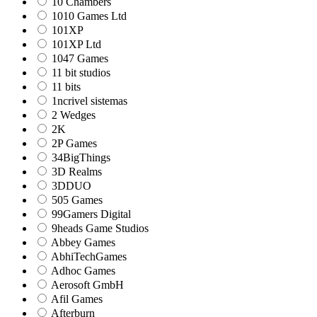
10 Chambers
1010 Games Ltd
101XP
101XP Ltd
1047 Games
11 bit studios
11 bits
1ncrivel sistemas
2 Wedges
2K
2P Games
34BigThings
3D Realms
3DDUO
505 Games
99Gamers Digital
9heads Game Studios
Abbey Games
AbhiTechGames
Adhoc Games
Aerosoft GmbH
Afil Games
Afterburn