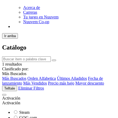
Acerca de
Carreras
Tu juego en Nuuvem
Nuuvem Co-op
Ir arriba
Catálogo
1 resultados
Clasificado por:
Más Buscados
Más Buscados
Orden Alfabetica
Últimos Añadidos
Fecha de
lanzamiento
Más Vendidos
Precio más bajo
Mayor descuento
Eliminar Filtros
Telltale
Activación
Activación
Steam
GOG.com