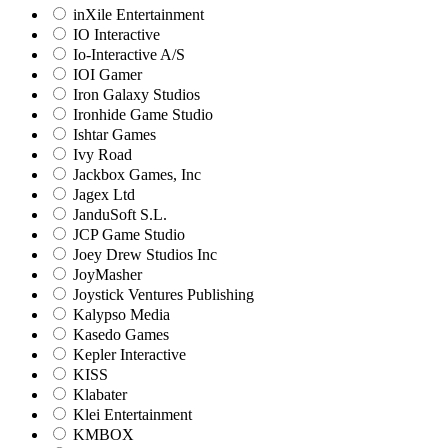
inXile Entertainment
IO Interactive
Io-Interactive A/S
IOI Gamer
Iron Galaxy Studios
Ironhide Game Studio
Ishtar Games
Ivy Road
Jackbox Games, Inc
Jagex Ltd
JanduSoft S.L.
JCP Game Studio
Joey Drew Studios Inc
JoyMasher
Joystick Ventures Publishing
Kalypso Media
Kasedo Games
Kepler Interactive
KISS
Klabater
Klei Entertainment
KMBOX