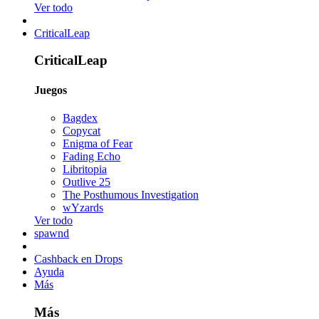
Ver todo
CriticalLeap
CriticalLeap
Juegos
Bagdex
Copycat
Enigma of Fear
Fading Echo
Libritopia
Outlive 25
The Posthumous Investigation
wYzards
Ver todo
spawnd
Cashback en Drops
Ayuda
Más
Más