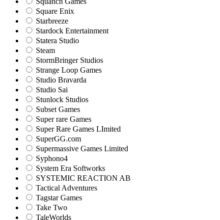
Squanch Games
Square Enix
Starbreeze
Stardock Entertainment
Statera Studio
Steam
StormBringer Studios
Strange Loop Games
Studio Bravarda
Studio Sai
Stunlock Studios
Subset Games
Super rare Games
Super Rare Games LImited
SuperGG.com
Supermassive Games Limited
Syphono4
System Era Softworks
SYSTEMIC REACTION AB
Tactical Adventures
Tagstar Games
Take Two
TaleWorlds