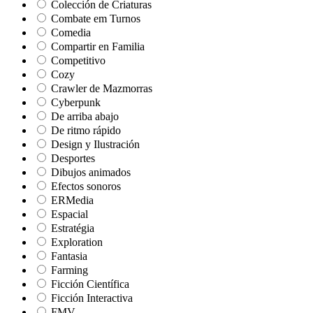
Colección de Criaturas
Combate em Turnos
Comedia
Compartir en Familia
Competitivo
Cozy
Crawler de Mazmorras
Cyberpunk
De arriba abajo
De ritmo rápido
Design y Ilustración
Desportes
Dibujos animados
Efectos sonoros
ERMedia
Espacial
Estratégia
Exploration
Fantasia
Farming
Ficción Científica
Ficción Interactiva
FMV