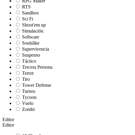
RPG Maker
RTS
Sandbox
Sci Fi
Shoot'em up
Simulación
Software
Soulslike
Supervivencia
Suspenso
Táctico
Tercera Persona
Terror
Tiro
Tower Defense
Turnos
Tycoon
Vuelo
Zombi
Editor
Editor