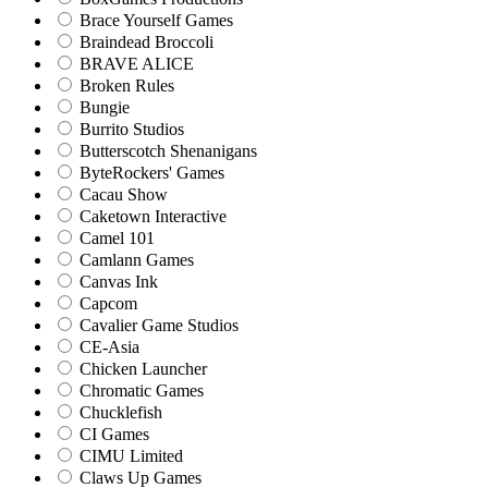
Brace Yourself Games
Braindead Broccoli
BRAVE ALICE
Broken Rules
Bungie
Burrito Studios
Butterscotch Shenanigans
ByteRockers' Games
Cacau Show
Caketown Interactive
Camel 101
Camlann Games
Canvas Ink
Capcom
Cavalier Game Studios
CE-Asia
Chicken Launcher
Chromatic Games
Chucklefish
CI Games
CIMU Limited
Claws Up Games