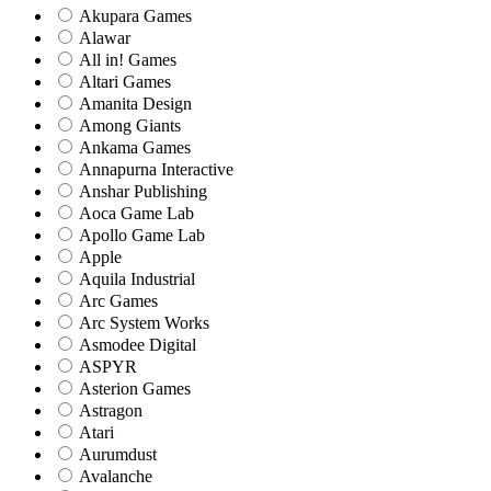
Akupara Games
Alawar
All in! Games
Altari Games
Amanita Design
Among Giants
Ankama Games
Annapurna Interactive
Anshar Publishing
Aoca Game Lab
Apollo Game Lab
Apple
Aquila Industrial
Arc Games
Arc System Works
Asmodee Digital
ASPYR
Asterion Games
Astragon
Atari
Aurumdust
Avalanche