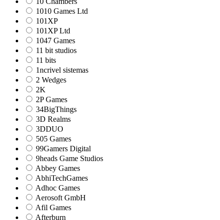
10 Chambers
1010 Games Ltd
101XP
101XP Ltd
1047 Games
11 bit studios
11 bits
1ncrivel sistemas
2 Wedges
2K
2P Games
34BigThings
3D Realms
3DDUO
505 Games
99Gamers Digital
9heads Game Studios
Abbey Games
AbhiTechGames
Adhoc Games
Aerosoft GmbH
Afil Games
Afterburn