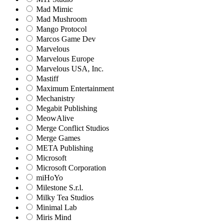
Mad Mimic
Mad Mushroom
Mango Protocol
Marcos Game Dev
Marvelous
Marvelous Europe
Marvelous USA, Inc.
Mastiff
Maximum Entertainment
Mechanistry
Megabit Publishing
MeowAlive
Merge Conflict Studios
Merge Games
META Publishing
Microsoft
Microsoft Corporation‬
miHoYo
Milestone S.r.l.
Milky Tea Studios
Minimal Lab
Miris Mind