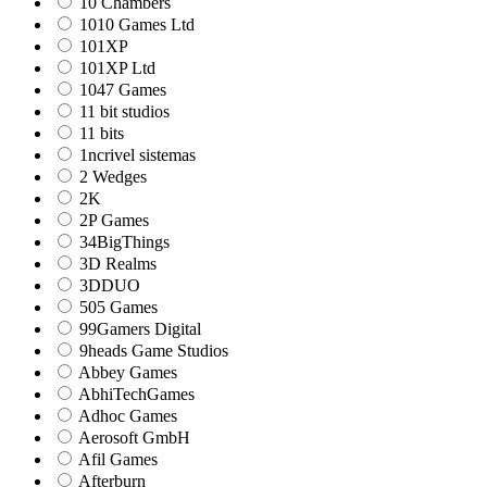
10 Chambers
1010 Games Ltd
101XP
101XP Ltd
1047 Games
11 bit studios
11 bits
1ncrivel sistemas
2 Wedges
2K
2P Games
34BigThings
3D Realms
3DDUO
505 Games
99Gamers Digital
9heads Game Studios
Abbey Games
AbhiTechGames
Adhoc Games
Aerosoft GmbH
Afil Games
Afterburn