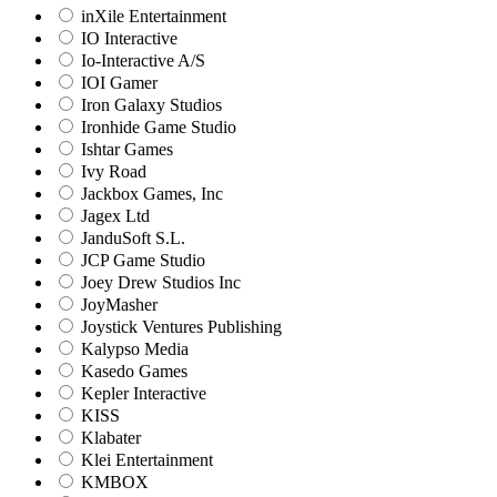
inXile Entertainment
IO Interactive
Io-Interactive A/S
IOI Gamer
Iron Galaxy Studios
Ironhide Game Studio
Ishtar Games
Ivy Road
Jackbox Games, Inc
Jagex Ltd
JanduSoft S.L.
JCP Game Studio
Joey Drew Studios Inc
JoyMasher
Joystick Ventures Publishing
Kalypso Media
Kasedo Games
Kepler Interactive
KISS
Klabater
Klei Entertainment
KMBOX