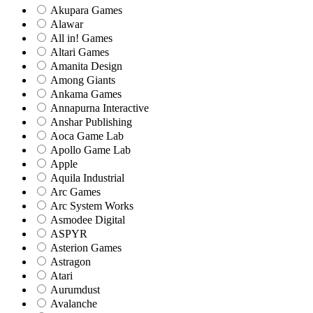
Akupara Games
Alawar
All in! Games
Altari Games
Amanita Design
Among Giants
Ankama Games
Annapurna Interactive
Anshar Publishing
Aoca Game Lab
Apollo Game Lab
Apple
Aquila Industrial
Arc Games
Arc System Works
Asmodee Digital
ASPYR
Asterion Games
Astragon
Atari
Aurumdust
Avalanche