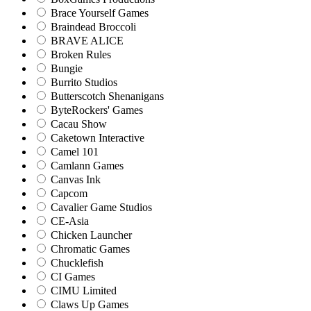
Brace Yourself Games
Braindead Broccoli
BRAVE ALICE
Broken Rules
Bungie
Burrito Studios
Butterscotch Shenanigans
ByteRockers' Games
Cacau Show
Caketown Interactive
Camel 101
Camlann Games
Canvas Ink
Capcom
Cavalier Game Studios
CE-Asia
Chicken Launcher
Chromatic Games
Chucklefish
CI Games
CIMU Limited
Claws Up Games