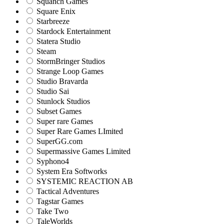
Squanch Games
Square Enix
Starbreeze
Stardock Entertainment
Statera Studio
Steam
StormBringer Studios
Strange Loop Games
Studio Bravarda
Studio Sai
Stunlock Studios
Subset Games
Super rare Games
Super Rare Games LImited
SuperGG.com
Supermassive Games Limited
Syphono4
System Era Softworks
SYSTEMIC REACTION AB
Tactical Adventures
Tagstar Games
Take Two
TaleWorlds