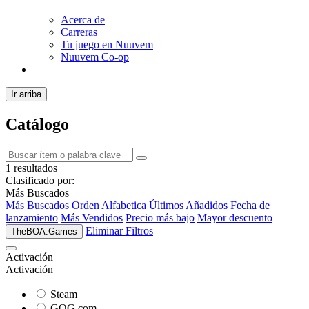
Acerca de
Carreras
Tu juego en Nuuvem
Nuuvem Co-op
Ir arriba
Catálogo
1 resultados
Clasificado por:
Más Buscados
Más Buscados
Orden Alfabetica
Últimos Añadidos
Fecha de
lanzamiento
Más Vendidos
Precio más bajo
Mayor descuento
Eliminar Filtros
TheBOA.Games
Activación
Activación
Steam
GOG.com