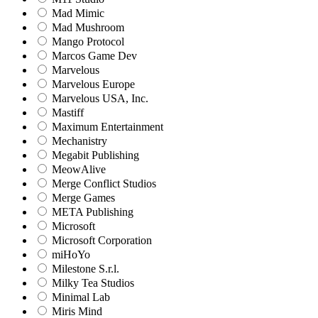
Mad Mimic
Mad Mushroom
Mango Protocol
Marcos Game Dev
Marvelous
Marvelous Europe
Marvelous USA, Inc.
Mastiff
Maximum Entertainment
Mechanistry
Megabit Publishing
MeowAlive
Merge Conflict Studios
Merge Games
META Publishing
Microsoft
Microsoft Corporation‬
miHoYo
Milestone S.r.l.
Milky Tea Studios
Minimal Lab
Miris Mind