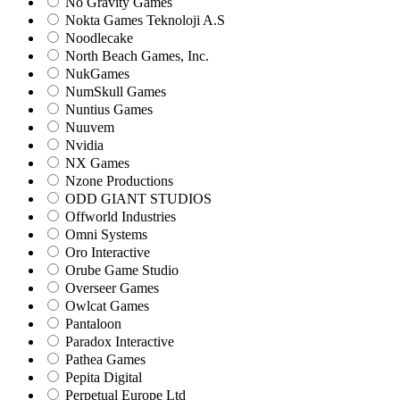
No Gravity Games
Nokta Games Teknoloji A.S
Noodlecake
North Beach Games, Inc.
NukGames
NumSkull Games
Nuntius Games
Nuuvem
Nvidia
NX Games
Nzone Productions
ODD GIANT STUDIOS
Offworld Industries
Omni Systems
Oro Interactive
Orube Game Studio
Overseer Games
Owlcat Games
Pantaloon
Paradox Interactive
Pathea Games
Pepita Digital
Perpetual Europe Ltd