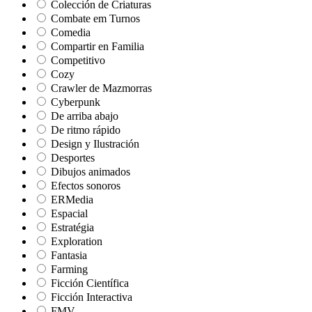
Colección de Criaturas
Combate em Turnos
Comedia
Compartir en Familia
Competitivo
Cozy
Crawler de Mazmorras
Cyberpunk
De arriba abajo
De ritmo rápido
Design y Ilustración
Desportes
Dibujos animados
Efectos sonoros
ERMedia
Espacial
Estratégia
Exploration
Fantasia
Farming
Ficción Científica
Ficción Interactiva
FMV