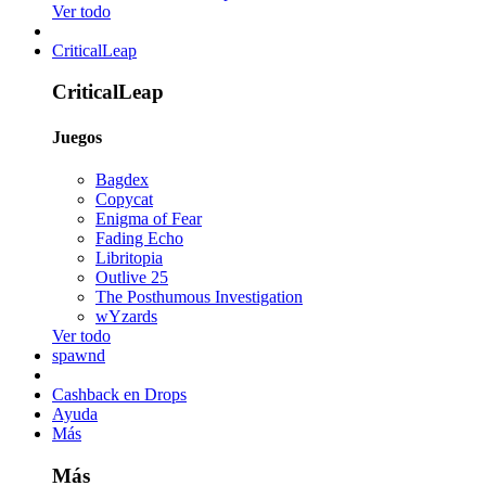
Ver todo
CriticalLeap
CriticalLeap
Juegos
Bagdex
Copycat
Enigma of Fear
Fading Echo
Libritopia
Outlive 25
The Posthumous Investigation
wYzards
Ver todo
spawnd
Cashback en Drops
Ayuda
Más
Más