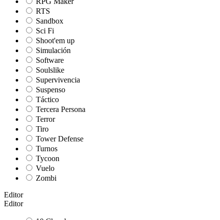
RPG Maker
RTS
Sandbox
Sci Fi
Shoot'em up
Simulación
Software
Soulslike
Supervivencia
Suspenso
Táctico
Tercera Persona
Terror
Tiro
Tower Defense
Turnos
Tycoon
Vuelo
Zombi
Editor
Editor