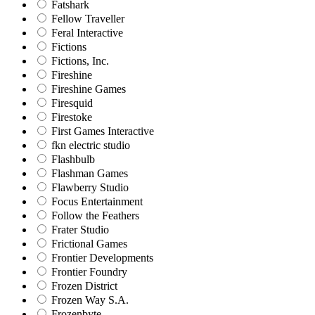
Fatshark
Fellow Traveller
Feral Interactive
Fictions
Fictions, Inc.
Fireshine
Fireshine Games
Firesquid
Firestoke
First Games Interactive
fkn electric studio
Flashbulb
Flashman Games
Flawberry Studio
Focus Entertainment
Follow the Feathers
Frater Studio
Frictional Games
Frontier Developments
Frontier Foundry
Frozen District
Frozen Way S.A.
Frozenbyte