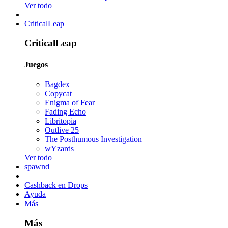
Ver todo
CriticalLeap
CriticalLeap
Juegos
Bagdex
Copycat
Enigma of Fear
Fading Echo
Libritopia
Outlive 25
The Posthumous Investigation
wYzards
Ver todo
spawnd
Cashback en Drops
Ayuda
Más
Más