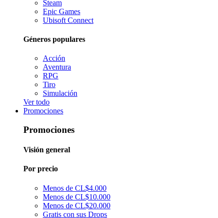
Steam
Epic Games
Ubisoft Connect
Géneros populares
Acción
Aventura
RPG
Tiro
Simulación
Ver todo
Promociones
Promociones
Visión general
Por precio
Menos de CL$4.000
Menos de CL$10.000
Menos de CL$20.000
Gratis con sus Drops