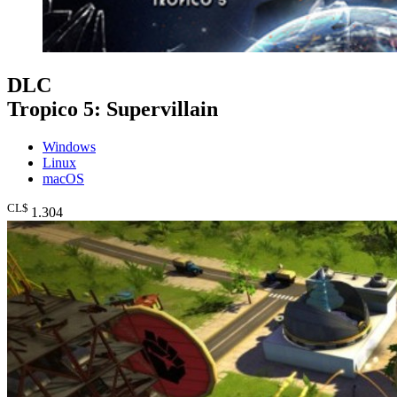
DLC
Tropico 5: Supervillain
Windows
Linux
macOS
CL$
1.304