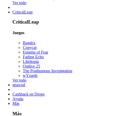
Ver todo
CriticalLeap
CriticalLeap
Juegos
Bagdex
Copycat
Enigma of Fear
Fading Echo
Libritopia
Outlive 25
The Posthumous Investigation
wYzards
Ver todo
spawnd
Cashback en Drops
Ayuda
Más
Más