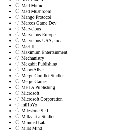
Mad Mimic
Mad Mushroom
Mango Protocol
Marcos Game Dev
Marvelous
Marvelous Europe
Marvelous USA, Inc.
Mastiff
Maximum Entertainment
Mechanistry
Megabit Publishing
MeowAlive
Merge Conflict Studios
Merge Games
META Publishing
Microsoft
Microsoft Corporation‬
miHoYo
Milestone S.r.l.
Milky Tea Studios
Minimal Lab
Miris Mind