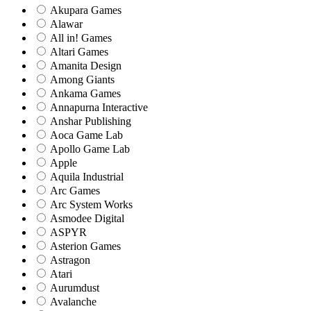
Akupara Games
Alawar
All in! Games
Altari Games
Amanita Design
Among Giants
Ankama Games
Annapurna Interactive
Anshar Publishing
Aoca Game Lab
Apollo Game Lab
Apple
Aquila Industrial
Arc Games
Arc System Works
Asmodee Digital
ASPYR
Asterion Games
Astragon
Atari
Aurumdust
Avalanche