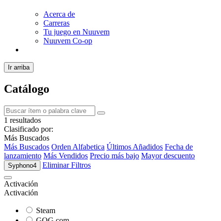
Acerca de
Carreras
Tu juego en Nuuvem
Nuuvem Co-op
Ir arriba
Catálogo
1 resultados
Clasificado por:
Más Buscados
Más Buscados
Orden Alfabetica
Últimos Añadidos
Fecha de
lanzamiento
Más Vendidos
Precio más bajo
Mayor descuento
Eliminar Filtros
Syphono4
Activación
Activación
Steam
GOG.com