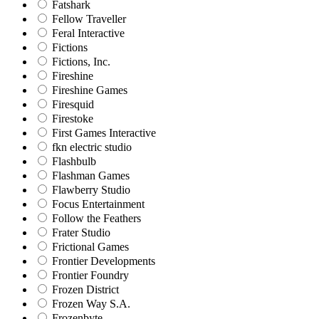
Fatshark
Fellow Traveller
Feral Interactive
Fictions
Fictions, Inc.
Fireshine
Fireshine Games
Firesquid
Firestoke
First Games Interactive
fkn electric studio
Flashbulb
Flashman Games
Flawberry Studio
Focus Entertainment
Follow the Feathers
Frater Studio
Frictional Games
Frontier Developments
Frontier Foundry
Frozen District
Frozen Way S.A.
Frozenbyte