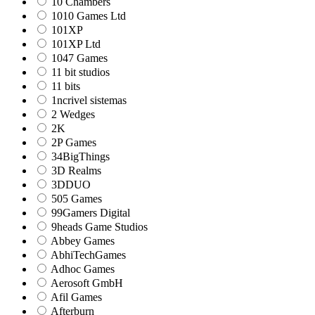
10 Chambers
1010 Games Ltd
101XP
101XP Ltd
1047 Games
11 bit studios
11 bits
1ncrivel sistemas
2 Wedges
2K
2P Games
34BigThings
3D Realms
3DDUO
505 Games
99Gamers Digital
9heads Game Studios
Abbey Games
AbhiTechGames
Adhoc Games
Aerosoft GmbH
Afil Games
Afterburn