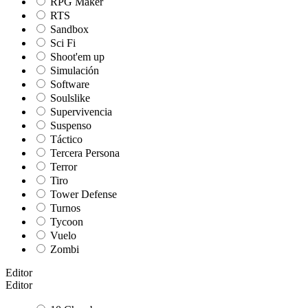
RPG Maker
RTS
Sandbox
Sci Fi
Shoot'em up
Simulación
Software
Soulslike
Supervivencia
Suspenso
Táctico
Tercera Persona
Terror
Tiro
Tower Defense
Turnos
Tycoon
Vuelo
Zombi
Editor
Editor