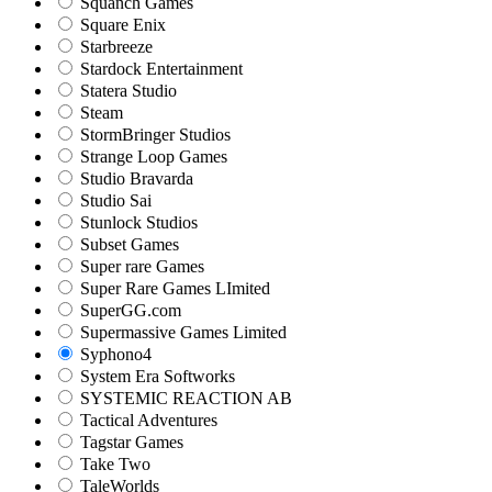
Squanch Games
Square Enix
Starbreeze
Stardock Entertainment
Statera Studio
Steam
StormBringer Studios
Strange Loop Games
Studio Bravarda
Studio Sai
Stunlock Studios
Subset Games
Super rare Games
Super Rare Games LImited
SuperGG.com
Supermassive Games Limited
Syphono4
System Era Softworks
SYSTEMIC REACTION AB
Tactical Adventures
Tagstar Games
Take Two
TaleWorlds