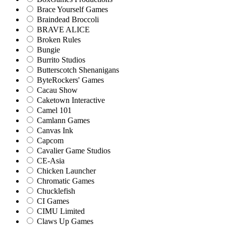
Brace Yourself Games
Braindead Broccoli
BRAVE ALICE
Broken Rules
Bungie
Burrito Studios
Butterscotch Shenanigans
ByteRockers' Games
Cacau Show
Caketown Interactive
Camel 101
Camlann Games
Canvas Ink
Capcom
Cavalier Game Studios
CE-Asia
Chicken Launcher
Chromatic Games
Chucklefish
CI Games
CIMU Limited
Claws Up Games