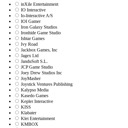
inXile Entertainment
IO Interactive
Io-Interactive A/S
IOI Gamer
Iron Galaxy Studios
Ironhide Game Studio
Ishtar Games
Ivy Road
Jackbox Games, Inc
Jagex Ltd
JanduSoft S.L.
JCP Game Studio
Joey Drew Studios Inc
JoyMasher
Joystick Ventures Publishing
Kalypso Media
Kasedo Games
Kepler Interactive
KISS
Klabater
Klei Entertainment
KMBOX