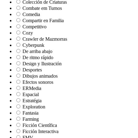
Colección de Criaturas
Combate em Turnos
Comedia
Compartir en Familia
Competitivo
Cozy
Crawler de Mazmorras
Cyberpunk
De arriba abajo
De ritmo rápido
Design y Ilustración
Desportes
Dibujos animados
Efectos sonoros
ERMedia
Espacial
Estratégia
Exploration
Fantasia
Farming
Ficción Científica
Ficción Interactiva
FMV