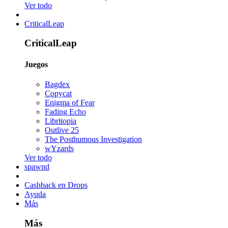
Ver todo
CriticalLeap
CriticalLeap
Juegos
Bagdex
Copycat
Enigma of Fear
Fading Echo
Libritopia
Outlive 25
The Posthumous Investigation
wYzards
Ver todo
spawnd
Cashback en Drops
Ayuda
Más
Más