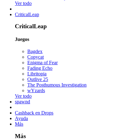
Ver todo
CriticalLeap
CriticalLeap
Juegos
Bagdex
Copycat
Enigma of Fear
Fading Echo
Libritopia
Outlive 25
The Posthumous Investigation
wYzards
Ver todo
spawnd
Cashback en Drops
Ayuda
Más
Más