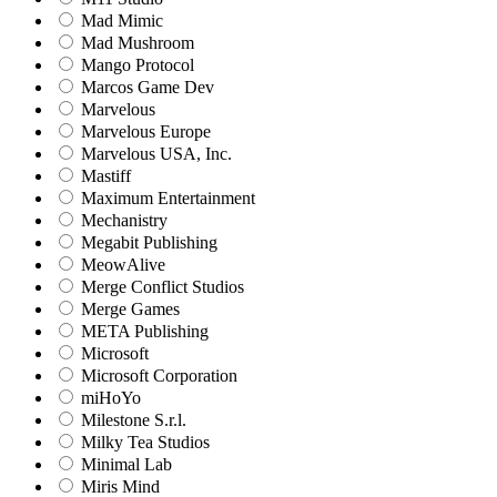
Mad Mimic
Mad Mushroom
Mango Protocol
Marcos Game Dev
Marvelous
Marvelous Europe
Marvelous USA, Inc.
Mastiff
Maximum Entertainment
Mechanistry
Megabit Publishing
MeowAlive
Merge Conflict Studios
Merge Games
META Publishing
Microsoft
Microsoft Corporation‬
miHoYo
Milestone S.r.l.
Milky Tea Studios
Minimal Lab
Miris Mind