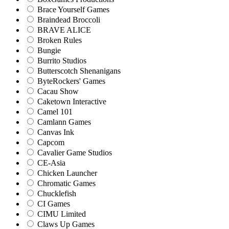
Brace Yourself Games
Braindead Broccoli
BRAVE ALICE
Broken Rules
Bungie
Burrito Studios
Butterscotch Shenanigans
ByteRockers' Games
Cacau Show
Caketown Interactive
Camel 101
Camlann Games
Canvas Ink
Capcom
Cavalier Game Studios
CE-Asia
Chicken Launcher
Chromatic Games
Chucklefish
CI Games
CIMU Limited
Claws Up Games