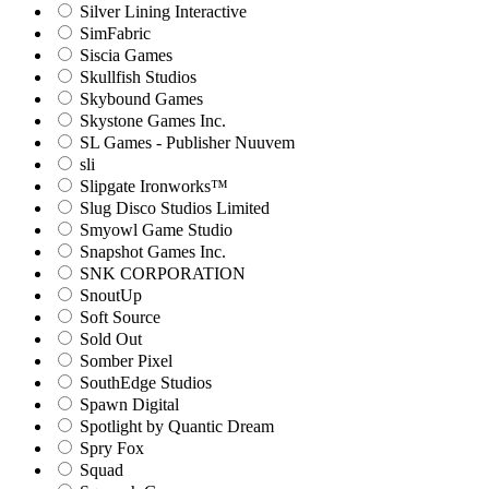
Silver Lining Interactive
SimFabric
Siscia Games
Skullfish Studios
Skybound Games
Skystone Games Inc.
SL Games - Publisher Nuuvem
sli
Slipgate Ironworks™
Slug Disco Studios Limited
Smyowl Game Studio
Snapshot Games Inc.
SNK CORPORATION
SnoutUp
Soft Source
Sold Out
Somber Pixel
SouthEdge Studios
Spawn Digital
Spotlight by Quantic Dream
Spry Fox
Squad