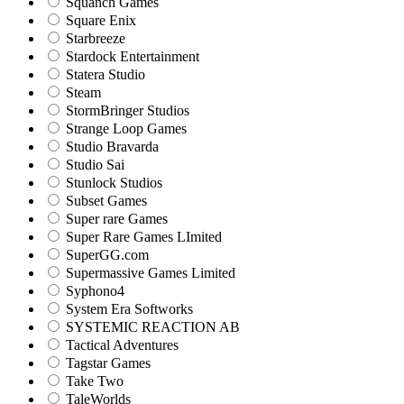
Squanch Games
Square Enix
Starbreeze
Stardock Entertainment
Statera Studio
Steam
StormBringer Studios
Strange Loop Games
Studio Bravarda
Studio Sai
Stunlock Studios
Subset Games
Super rare Games
Super Rare Games LImited
SuperGG.com
Supermassive Games Limited
Syphono4
System Era Softworks
SYSTEMIC REACTION AB
Tactical Adventures
Tagstar Games
Take Two
TaleWorlds