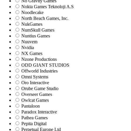
No Gravity Games
Nokta Games Teknoloji A.S
Noodlecake
North Beach Games, Inc.
NukGames
NumSkull Games
Nuntius Games
Nuuvem
Nvidia
NX Games
Nzone Productions
ODD GIANT STUDIOS
Offworld Industries
Omni Systems
Oro Interactive
Orube Game Studio
Overseer Games
Owlcat Games
Pantaloon
Paradox Interactive
Pathea Games
Pepita Digital
Perpetual Europe Ltd