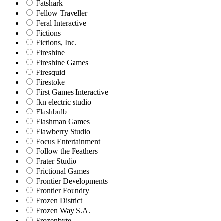
Fatshark
Fellow Traveller
Feral Interactive
Fictions
Fictions, Inc.
Fireshine
Fireshine Games
Firesquid
Firestoke
First Games Interactive
fkn electric studio
Flashbulb
Flashman Games
Flawberry Studio
Focus Entertainment
Follow the Feathers
Frater Studio
Frictional Games
Frontier Developments
Frontier Foundry
Frozen District
Frozen Way S.A.
Frozenbyte