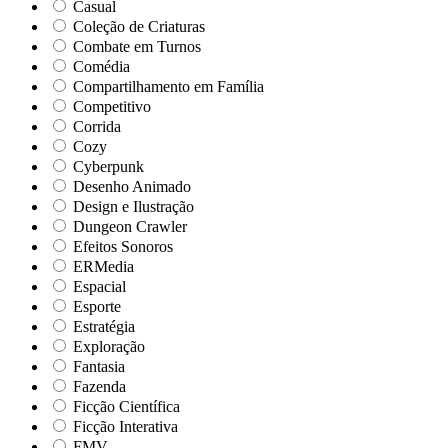
Casual
Coleção de Criaturas
Combate em Turnos
Comédia
Compartilhamento em Família
Competitivo
Corrida
Cozy
Cyberpunk
Desenho Animado
Design e Ilustração
Dungeon Crawler
Efeitos Sonoros
ERMedia
Espacial
Esporte
Estratégia
Exploração
Fantasia
Fazenda
Ficção Científica
Ficção Interativa
FMV