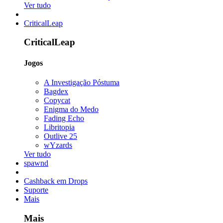
Ver tudo
CriticalLeap
CriticalLeap
Jogos
A Investigação Póstuma
Bagdex
Copycat
Enigma do Medo
Fading Echo
Libritopia
Outlive 25
wYzards
Ver tudo
spawnd
Cashback em Drops
Suporte
Mais
Mais