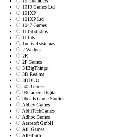
10 Chambers
1010 Games Ltd
101XP
101XP Ltd
1047 Games
11 bit studios
11 bits
1ncrivel sistemas
2 Wedges
2K
2P Games
34BigThings
3D Realms
3DDUO
505 Games
99Gamers Digital
9heads Game Studios
Abbey Games
AbhiTechGames
Adhoc Games
Aerosoft GmbH
Afil Games
Afterburn