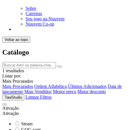
Sobre
Carreiras
Seu jogo na Nuuvem
Nuuvem Co-op
Voltar ao topo
Catálogo
1 resultados
Listar por:
Mais Procurados
Mais Procurados
Ordem Alfabética
Últimos Adicionados
Data de
lançamento
Mais Vendidos
Menor preço
Maior desconto
Limpar Filtros
TawStudio
Ativação
Ativação
Steam
GOG.com