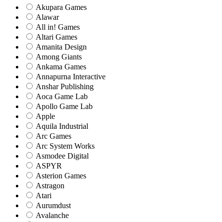
Akupara Games
Alawar
All in! Games
Altari Games
Amanita Design
Among Giants
Ankama Games
Annapurna Interactive
Anshar Publishing
Aoca Game Lab
Apollo Game Lab
Apple
Aquila Industrial
Arc Games
Arc System Works
Asmodee Digital
ASPYR
Asterion Games
Astragon
Atari
Aurumdust
Avalanche