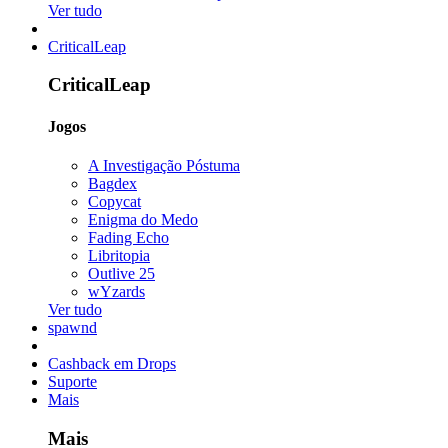
Ver tudo
CriticalLeap
CriticalLeap
Jogos
A Investigação Póstuma
Bagdex
Copycat
Enigma do Medo
Fading Echo
Libritopia
Outlive 25
wYzards
Ver tudo
spawnd
Cashback em Drops
Suporte
Mais
Mais