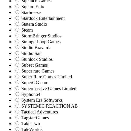
Squanch Games
Square Enix
Starbreeze
Stardock Entertainment
Statera Studio
Steam
StormBringer Studios
Strange Loop Games
Studio Bravarda
Studio Sai
Stunlock Studios
Subset Games
Super rare Games
Super Rare Games LImited
SuperGG.com
Supermassive Games Limited
Syphono4
System Era Softworks
SYSTEMIC REACTION AB
Tactical Adventures
Tagstar Games
Take Two
TaleWorlds