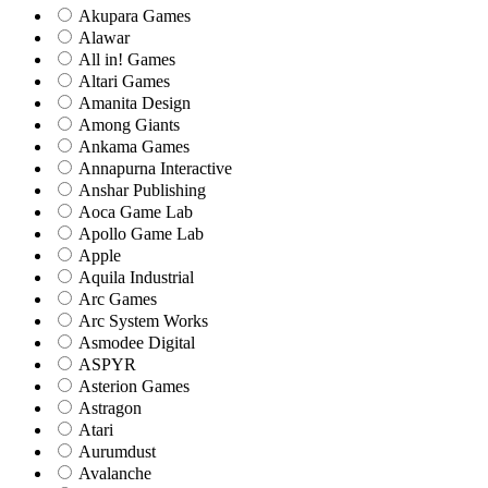
Akupara Games
Alawar
All in! Games
Altari Games
Amanita Design
Among Giants
Ankama Games
Annapurna Interactive
Anshar Publishing
Aoca Game Lab
Apollo Game Lab
Apple
Aquila Industrial
Arc Games
Arc System Works
Asmodee Digital
ASPYR
Asterion Games
Astragon
Atari
Aurumdust
Avalanche