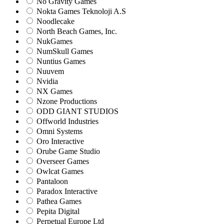
No Gravity Games
Nokta Games Teknoloji A.S
Noodlecake
North Beach Games, Inc.
NukGames
NumSkull Games
Nuntius Games
Nuuvem
Nvidia
NX Games
Nzone Productions
ODD GIANT STUDIOS
Offworld Industries
Omni Systems
Oro Interactive
Orube Game Studio
Overseer Games
Owlcat Games
Pantaloon
Paradox Interactive
Pathea Games
Pepita Digital
Perpetual Europe Ltd