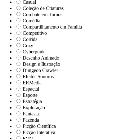
Casual
Coleção de Criaturas
Combate em Turnos
Comédia
Compartilhamento em Família
Competitivo
Corrida
Cozy
Cyberpunk
Desenho Animado
Design e Ilustração
Dungeon Crawler
Efeitos Sonoros
ERMedia
Espacial
Esporte
Estratégia
Exploração
Fantasia
Fazenda
Ficção Científica
Ficção Interativa
FMV