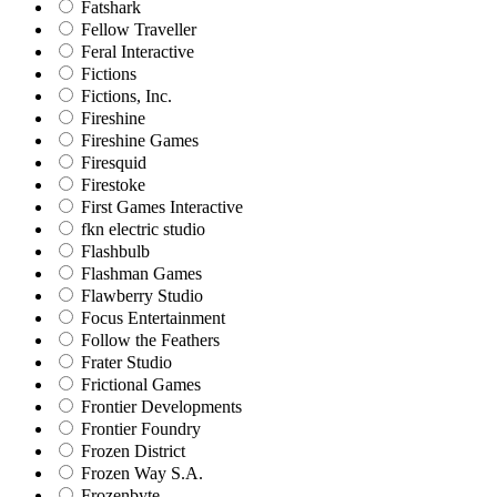
Fatshark
Fellow Traveller
Feral Interactive
Fictions
Fictions, Inc.
Fireshine
Fireshine Games
Firesquid
Firestoke
First Games Interactive
fkn electric studio
Flashbulb
Flashman Games
Flawberry Studio
Focus Entertainment
Follow the Feathers
Frater Studio
Frictional Games
Frontier Developments
Frontier Foundry
Frozen District
Frozen Way S.A.
Frozenbyte