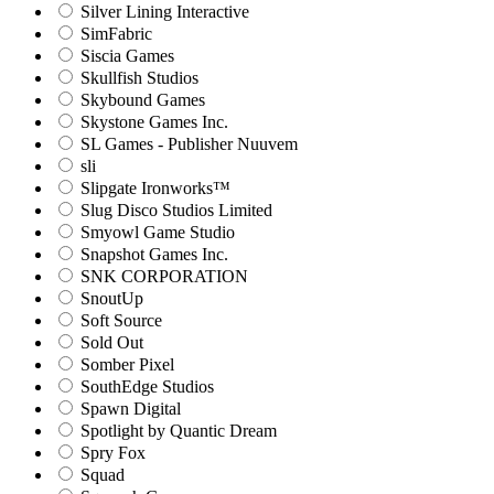
Silver Lining Interactive
SimFabric
Siscia Games
Skullfish Studios
Skybound Games
Skystone Games Inc.
SL Games - Publisher Nuuvem
sli
Slipgate Ironworks™
Slug Disco Studios Limited
Smyowl Game Studio
Snapshot Games Inc.
SNK CORPORATION
SnoutUp
Soft Source
Sold Out
Somber Pixel
SouthEdge Studios
Spawn Digital
Spotlight by Quantic Dream
Spry Fox
Squad