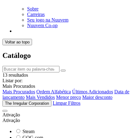
Sobre
Carreiras
Seu jogo na Nuuvem
Nuuvem Co-op
Voltar ao topo
Catálogo
13 resultados
Listar por:
Mais Procurados
Mais Procurados
Ordem Alfabética
Últimos Adicionados
Data de
lançamento
Mais Vendidos
Menor preço
Maior desconto
Limpar Filtros
The Irregular Corporation
Ativação
Ativação
Steam
GOG.com