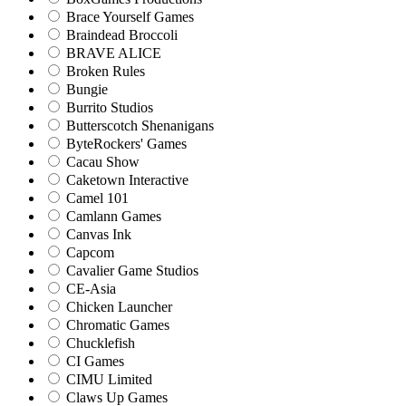
Brace Yourself Games
Braindead Broccoli
BRAVE ALICE
Broken Rules
Bungie
Burrito Studios
Butterscotch Shenanigans
ByteRockers' Games
Cacau Show
Caketown Interactive
Camel 101
Camlann Games
Canvas Ink
Capcom
Cavalier Game Studios
CE-Asia
Chicken Launcher
Chromatic Games
Chucklefish
CI Games
CIMU Limited
Claws Up Games