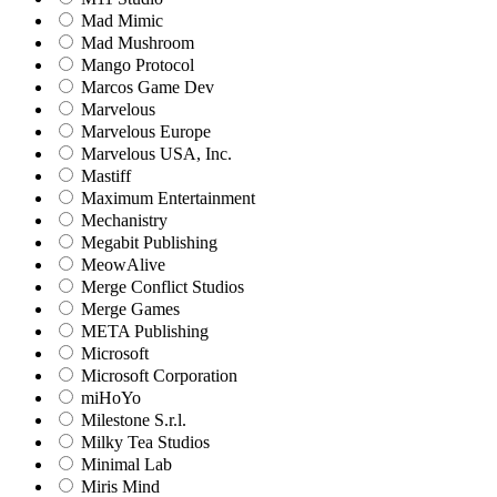
Mad Mimic
Mad Mushroom
Mango Protocol
Marcos Game Dev
Marvelous
Marvelous Europe
Marvelous USA, Inc.
Mastiff
Maximum Entertainment
Mechanistry
Megabit Publishing
MeowAlive
Merge Conflict Studios
Merge Games
META Publishing
Microsoft
Microsoft Corporation‬
miHoYo
Milestone S.r.l.
Milky Tea Studios
Minimal Lab
Miris Mind