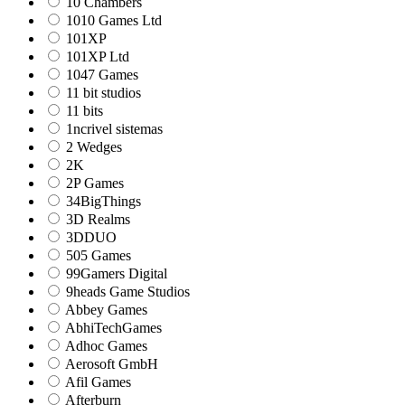
10 Chambers
1010 Games Ltd
101XP
101XP Ltd
1047 Games
11 bit studios
11 bits
1ncrivel sistemas
2 Wedges
2K
2P Games
34BigThings
3D Realms
3DDUO
505 Games
99Gamers Digital
9heads Game Studios
Abbey Games
AbhiTechGames
Adhoc Games
Aerosoft GmbH
Afil Games
Afterburn