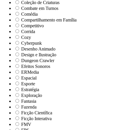
Coleção de Criaturas
Combate em Turnos
Comédia
Compartilhamento em Família
Competitivo
Corrida
Cozy
Cyberpunk
Desenho Animado
Design e Ilustração
Dungeon Crawler
Efeitos Sonoros
ERMedia
Espacial
Esporte
Estratégia
Exploração
Fantasia
Fazenda
Ficção Científica
Ficção Interativa
FMV