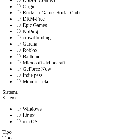
Ubisoft Connect
Origin
Rockstar Games Social Club
DRM-Free
Epic Games
NoPing
crowdfunding
Garena
Roblox
Battle.net
Microsoft - Minecraft
GeForce Now
Indie pass
Mundo Ticket
Sistema
Sistema
Windows
Linux
macOS
Tipo
Tipo