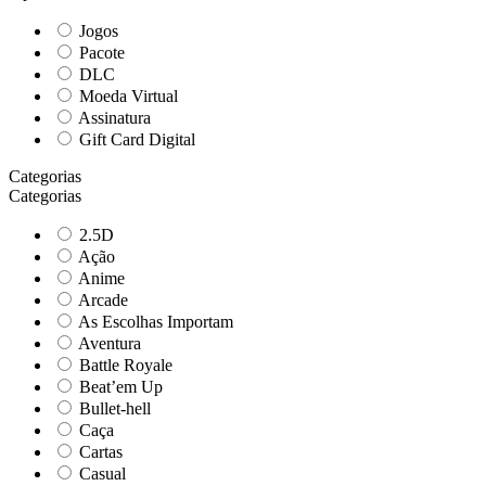
Jogos
Pacote
DLC
Moeda Virtual
Assinatura
Gift Card Digital
Categorias
Categorias
2.5D
Ação
Anime
Arcade
As Escolhas Importam
Aventura
Battle Royale
Beat’em Up
Bullet-hell
Caça
Cartas
Casual