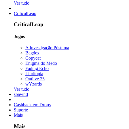
Ver tudo
CriticalLeap
CriticalLeap
Jogos
A Investigação Póstuma
Bagdex
Copycat
Enigma do Medo
Fading Echo
Libritopia
Outlive 25
wYzards
Ver tudo
spawnd
Cashback em Drops
Suporte
Mais
Mais