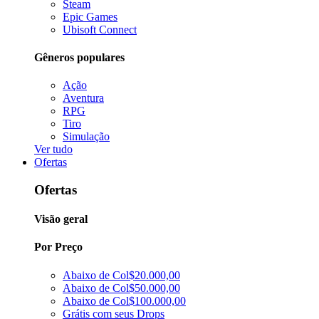
Steam
Epic Games
Ubisoft Connect
Gêneros populares
Ação
Aventura
RPG
Tiro
Simulação
Ver tudo
Ofertas
Ofertas
Visão geral
Por Preço
Abaixo de Col$20.000,00
Abaixo de Col$50.000,00
Abaixo de Col$100.000,00
Grátis com seus Drops