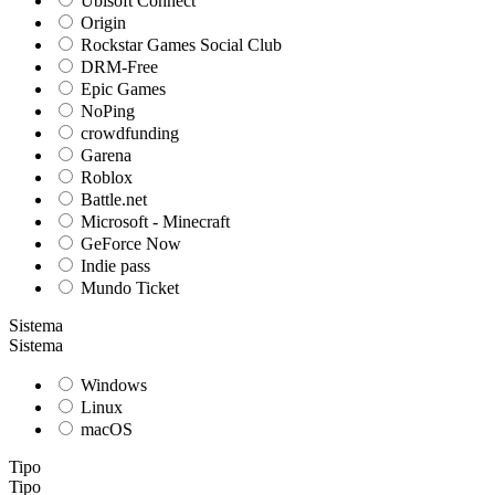
Ubisoft Connect
Origin
Rockstar Games Social Club
DRM-Free
Epic Games
NoPing
crowdfunding
Garena
Roblox
Battle.net
Microsoft - Minecraft
GeForce Now
Indie pass
Mundo Ticket
Sistema
Sistema
Windows
Linux
macOS
Tipo
Tipo