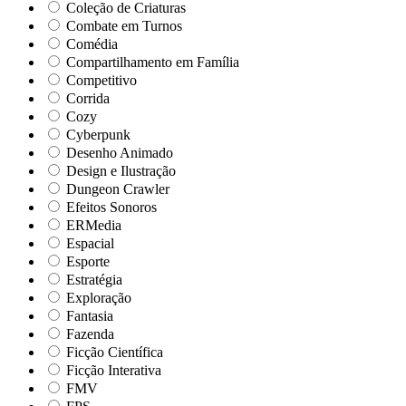
Coleção de Criaturas
Combate em Turnos
Comédia
Compartilhamento em Família
Competitivo
Corrida
Cozy
Cyberpunk
Desenho Animado
Design e Ilustração
Dungeon Crawler
Efeitos Sonoros
ERMedia
Espacial
Esporte
Estratégia
Exploração
Fantasia
Fazenda
Ficção Científica
Ficção Interativa
FMV