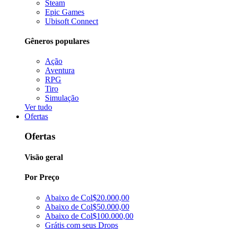
Steam
Epic Games
Ubisoft Connect
Gêneros populares
Ação
Aventura
RPG
Tiro
Simulação
Ver tudo
Ofertas
Ofertas
Visão geral
Por Preço
Abaixo de Col$20.000,00
Abaixo de Col$50.000,00
Abaixo de Col$100.000,00
Grátis com seus Drops