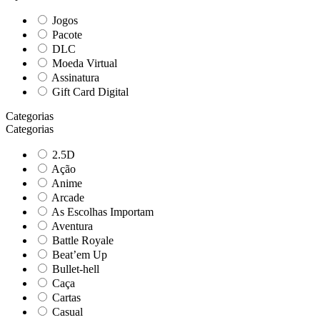
Jogos
Pacote
DLC
Moeda Virtual
Assinatura
Gift Card Digital
Categorias
Categorias
2.5D
Ação
Anime
Arcade
As Escolhas Importam
Aventura
Battle Royale
Beat’em Up
Bullet-hell
Caça
Cartas
Casual