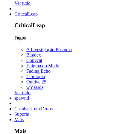
Ver tudo
CriticalLeap
CriticalLeap
Jogos
A Investigação Póstuma
Bagdex
Copycat
Enigma do Medo
Fading Echo
Libritopia
Outlive 25
wYzards
Ver tudo
spawnd
Cashback em Drops
Suporte
Mais
Mais