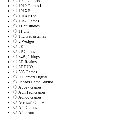
10 Chambers
1010 Games Ltd
101XP
101XP Ltd
1047 Games
11 bit studios
11 bits
1ncrivel sistemas
2 Wedges
2K
2P Games
34BigThings
3D Realms
3DDUO
505 Games
99Gamers Digital
9heads Game Studios
Abbey Games
AbhiTechGames
Adhoc Games
Aerosoft GmbH
Afil Games
Afterburn