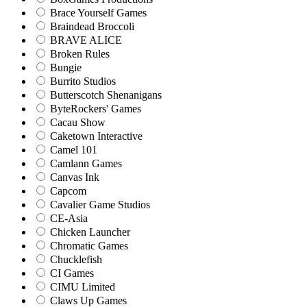
Brace Yourself Games
Braindead Broccoli
BRAVE ALICE
Broken Rules
Bungie
Burrito Studios
Butterscotch Shenanigans
ByteRockers' Games
Cacau Show
Caketown Interactive
Camel 101
Camlann Games
Canvas Ink
Capcom
Cavalier Game Studios
CE-Asia
Chicken Launcher
Chromatic Games
Chucklefish
CI Games
CIMU Limited
Claws Up Games