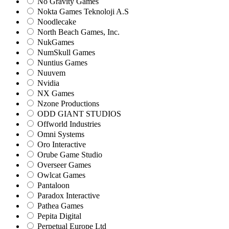
No Gravity Games
Nokta Games Teknoloji A.S
Noodlecake
North Beach Games, Inc.
NukGames
NumSkull Games
Nuntius Games
Nuuvem
Nvidia
NX Games
Nzone Productions
ODD GIANT STUDIOS
Offworld Industries
Omni Systems
Oro Interactive
Orube Game Studio
Overseer Games
Owlcat Games
Pantaloon
Paradox Interactive
Pathea Games
Pepita Digital
Perpetual Europe Ltd