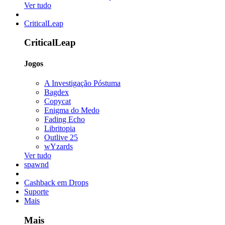
Ver tudo
CriticalLeap
CriticalLeap
Jogos
A Investigação Póstuma
Bagdex
Copycat
Enigma do Medo
Fading Echo
Libritopia
Outlive 25
wYzards
Ver tudo
spawnd
Cashback em Drops
Suporte
Mais
Mais