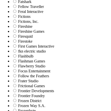
Fatshark
Fellow Traveller
Feral Interactive
Fictions
Fictions, Inc.
Fireshine
Fireshine Games
Firesquid
Firestoke
First Games Interactive
fkn electric studio
Flashbulb
Flashman Games
Flawberry Studio
Focus Entertainment
Follow the Feathers
Frater Studio
Frictional Games
Frontier Developments
Frontier Foundry
Frozen District
Frozen Way S.A.
Frozenbyte