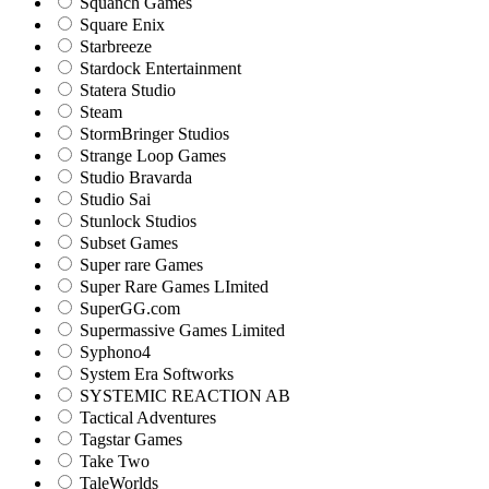
Squanch Games
Square Enix
Starbreeze
Stardock Entertainment
Statera Studio
Steam
StormBringer Studios
Strange Loop Games
Studio Bravarda
Studio Sai
Stunlock Studios
Subset Games
Super rare Games
Super Rare Games LImited
SuperGG.com
Supermassive Games Limited
Syphono4
System Era Softworks
SYSTEMIC REACTION AB
Tactical Adventures
Tagstar Games
Take Two
TaleWorlds