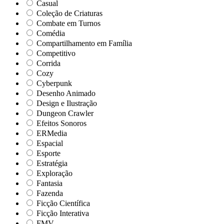
Casual
Coleção de Criaturas
Combate em Turnos
Comédia
Compartilhamento em Família
Competitivo
Corrida
Cozy
Cyberpunk
Desenho Animado
Design e Ilustração
Dungeon Crawler
Efeitos Sonoros
ERMedia
Espacial
Esporte
Estratégia
Exploração
Fantasia
Fazenda
Ficção Científica
Ficção Interativa
FMV