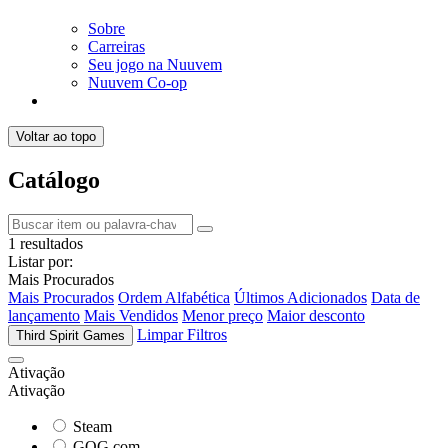
Sobre
Carreiras
Seu jogo na Nuuvem
Nuuvem Co-op
Voltar ao topo
Catálogo
1 resultados
Listar por:
Mais Procurados
Mais Procurados
Ordem Alfabética
Últimos Adicionados
Data de
lançamento
Mais Vendidos
Menor preço
Maior desconto
Limpar Filtros
Third Spirit Games
Ativação
Ativação
Steam
GOG.com