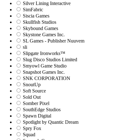
Silver Lining Interactive
SimFabric
Siscia Games
Skullfish Studios
Skybound Games
Skystone Games Inc.
SL Games - Publisher Nuuvem
sli
Slipgate Ironworks™
Slug Disco Studios Limited
Smyowl Game Studio
Snapshot Games Inc.
SNK CORPORATION
SnoutUp
Soft Source
Sold Out
Somber Pixel
SouthEdge Studios
Spawn Digital
Spotlight by Quantic Dream
Spry Fox
Squad