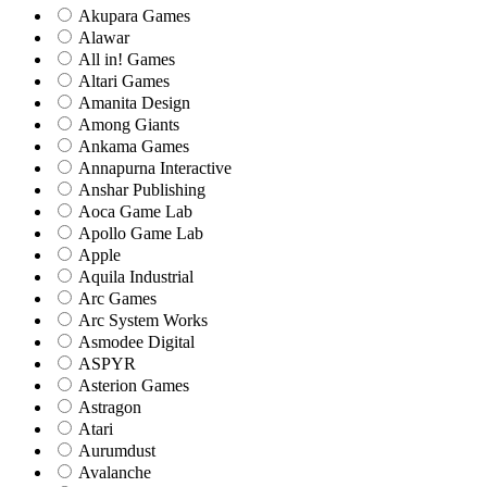
Akupara Games
Alawar
All in! Games
Altari Games
Amanita Design
Among Giants
Ankama Games
Annapurna Interactive
Anshar Publishing
Aoca Game Lab
Apollo Game Lab
Apple
Aquila Industrial
Arc Games
Arc System Works
Asmodee Digital
ASPYR
Asterion Games
Astragon
Atari
Aurumdust
Avalanche