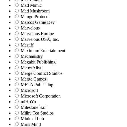
Mad Mimic
Mad Mushroom
Mango Protocol
Marcos Game Dev
Marvelous
Marvelous Europe
Marvelous USA, Inc.
Mastiff
Maximum Entertainment
Mechanistry
Megabit Publishing
MeowAlive
Merge Conflict Studios
Merge Games
META Publishing
Microsoft
Microsoft Corporation‬
miHoYo
Milestone S.r.l.
Milky Tea Studios
Minimal Lab
Miris Mind