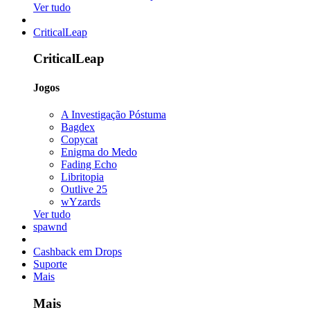
Ver tudo
CriticalLeap
CriticalLeap
Jogos
A Investigação Póstuma
Bagdex
Copycat
Enigma do Medo
Fading Echo
Libritopia
Outlive 25
wYzards
Ver tudo
spawnd
Cashback em Drops
Suporte
Mais
Mais