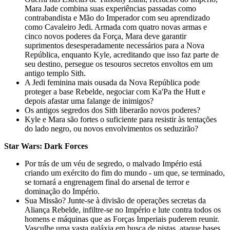
Mara Jade combina suas experiências passadas como
contrabandista e Mão do Imperador com seu aprendizado
como Cavaleiro Jedi. Armada com quatro novas armas e
cinco novos poderes da Força, Mara deve garantir
suprimentos desesperadamente necessários para a Nova
República, enquanto Kyle, acreditando que isso faz parte de
seu destino, persegue os tesouros secretos envoltos em um
antigo templo Sith.
A Jedi feminina mais ousada da Nova República pode
proteger a base Rebelde, negociar com Ka'Pa the Hutt e
depois afastar uma falange de inimigos?
Os antigos segredos dos Sith liberarão novos poderes?
Kyle e Mara são fortes o suficiente para resistir às tentações
do lado negro, ou novos envolvimentos os seduzirão?
Star Wars: Dark Forces
Por trás de um véu de segredo, o malvado Império está
criando um exército do fim do mundo - um que, se terminado,
se tornará a engrenagem final do arsenal de terror e
dominação do Império.
Sua Missão? Junte-se à divisão de operações secretas da
Aliança Rebelde, infiltre-se no Império e lute contra todos os
homens e máquinas que as Forças Imperiais puderem reunir.
Vasculhe uma vasta galáxia em busca de pistas, ataque bases