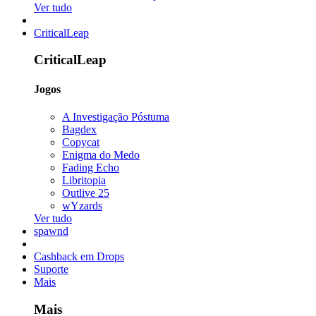
Ver tudo
CriticalLeap
CriticalLeap
Jogos
A Investigação Póstuma
Bagdex
Copycat
Enigma do Medo
Fading Echo
Libritopia
Outlive 25
wYzards
Ver tudo
spawnd
Cashback em Drops
Suporte
Mais
Mais