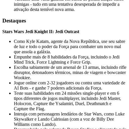
inimigas - tudo em uma tentativa desesperada de impedir a
ativação desta temível nova arma.
Destaques
Stars Wars Jedi Knight II: Jedi Outcast
Como Kyle Katarn, agente da Nova República, use seu sabre
de luz e todo o poder da Força para combater um novo mal
que assola a galáxia.
Empunhe mais de 8 habilidades da Força, incluindo o Jedi
Mind Trick, Force Lightning e Force Grip.
Escolha sabiamente de um arsenal de 13 armas, incluindo rifle
disruptor, detonadores térmicos, minas de viagem e bowcaster
Wookiee.
Jogue online com 2-32 jogadores ou contra uma variedade de
AI Bots - e ganhe 7 poderes adicionais da Força.
Teste suas habilidades em 24 missões single-player e em 6
tipos diferentes de jogos multiplayer, incluindo Jedi Master,
Holocron, Capture the Ysalamiri, Duel, Deathmatch e
Capture the Flag.
Interaja com personagens lendários de Star Wars, como Luke
Skywalker e Lando Calrissian (com a voz de Billy Dee
Williams como Lando).