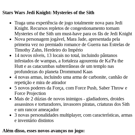
Stars Wars Jedi Knight: Mysteries of the Sith
Traga uma experiência de jogo totalmente nova para Jedi
Knight. Recursos repletos de congestionamento tornam
Mysteries of the Sith um must-have para os fãs de Jedi Knight
Nova personagem jogável, Mara Jade, apresentada pela
primeira vez no premiado romance de Guerra nas Estrelas de
Timothy Zahn, Herdeiro do Império
14 novos níveis, 13 locais no total, incluindo pântanos
infestados de wampas, a fortaleza agourenta de Ka'Pa the
Hutt e as catacumbas subterrâneas de um templo nas
profundezas do planeta Drommund Kaas
4 novas armas, incluindo uma arma de carbonite, canhão de
repetição e mira de atirador
5 novos poderes da Força, com Force Push, Saber Throw e
Force Projection
Mais de 2 dúzias de novos inimigos - gladiadores, droides
assassinos e torturadores, invasores piratas, criaturas dos Sith
e um rancor ameaçador
3 novas personalidades multiplayer, com características, armas
e inventário distintos
Além disso, esses novos avanços no jogo: