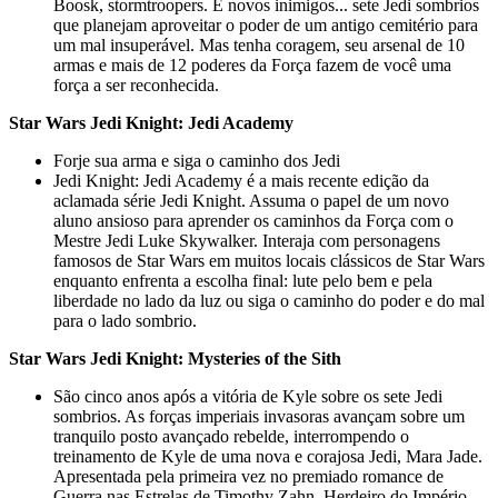
Boosk, stormtroopers. E novos inimigos... sete Jedi sombrios
que planejam aproveitar o poder de um antigo cemitério para
um mal insuperável. Mas tenha coragem, seu arsenal de 10
armas e mais de 12 poderes da Força fazem de você uma
força a ser reconhecida.
Star Wars Jedi Knight: Jedi Academy
Forje sua arma e siga o caminho dos Jedi
Jedi Knight: Jedi Academy é a mais recente edição da
aclamada série Jedi Knight. Assuma o papel de um novo
aluno ansioso para aprender os caminhos da Força com o
Mestre Jedi Luke Skywalker. Interaja com personagens
famosos de Star Wars em muitos locais clássicos de Star Wars
enquanto enfrenta a escolha final: lute pelo bem e pela
liberdade no lado da luz ou siga o caminho do poder e do mal
para o lado sombrio.
Star Wars Jedi Knight: Mysteries of the Sith
São cinco anos após a vitória de Kyle sobre os sete Jedi
sombrios. As forças imperiais invasoras avançam sobre um
tranquilo posto avançado rebelde, interrompendo o
treinamento de Kyle de uma nova e corajosa Jedi, Mara Jade.
Apresentada pela primeira vez no premiado romance de
Guerra nas Estrelas de Timothy Zahn, Herdeiro do Império,