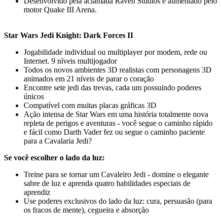
Desenvolvido pela aclamada Raven Studios e alimentado pelo
motor Quake III Arena.
Star Wars Jedi Knight: Dark Forces II
Jogabilidade individual ou multiplayer por modem, rede ou
Internet. 9 níveis multijogador
Todos os novos ambientes 3D realistas com personagens 3D
animados em 21 níveis de parar o coração
Encontre sete jedi das trevas, cada um possuindo poderes
únicos
Compatível com muitas placas gráficas 3D
Ação intensa de Star Wars em uma história totalmente nova
repleta de perigos e aventuras - você segue o caminho rápido
e fácil como Darth Vader fez ou segue o caminho paciente
para a Cavalaria Jedi?
Se você escolher o lado da luz:
Treine para se tornar um Cavaleiro Jedi - domine o elegante
sabre de luz e aprenda quatro habilidades especiais de
aprendiz
Use poderes exclusivos do lado da luz: cura, persuasão (para
os fracos de mente), cegueira e absorção