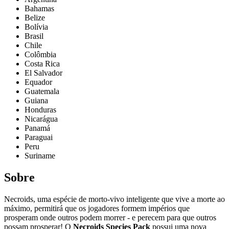
Bahamas
Belize
Bolívia
Brasil
Chile
Colômbia
Costa Rica
El Salvador
Equador
Guatemala
Guiana
Honduras
Nicarágua
Panamá
Paraguai
Peru
Suriname
Sobre
Necroids, uma espécie de morto-vivo inteligente que vive a morte ao
máximo, permitirá que os jogadores formem impérios que
prosperam onde outros podem morrer - e perecem para que outros
possam prosperar! O
Necroids Species Pack
possui uma nova