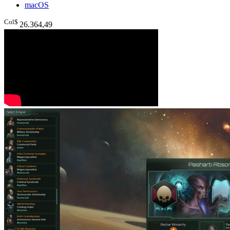
macOS
Col$
26.364
,49