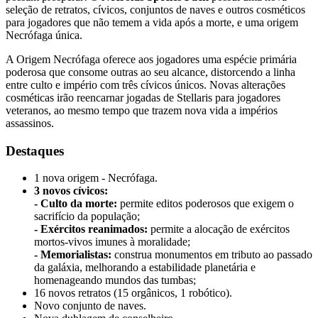
seleção de retratos, cívicos, conjuntos de naves e outros cosméticos
para jogadores que não temem a vida após a morte, e uma origem
Necrófaga única.
A Origem Necrófaga oferece aos jogadores uma espécie primária
poderosa que consome outras ao seu alcance, distorcendo a linha
entre culto e império com três cívicos únicos. Novas alterações
cosméticas irão reencarnar jogadas de Stellaris para jogadores
veteranos, ao mesmo tempo que trazem nova vida a impérios
assassinos.
Destaques
1 nova origem - Necrófaga.
3 novos cívicos:
- Culto da morte:
permite editos poderosos que exigem o
sacrifício da população;
- Exércitos reanimados:
permite a alocação de exércitos
mortos-vivos imunes à moralidade;
- Memorialistas:
construa monumentos em tributo ao passado
da galáxia, melhorando a estabilidade planetária e
homenageando mundos das tumbas;
16 novos retratos (15 orgânicos, 1 robótico).
Novo conjunto de naves.