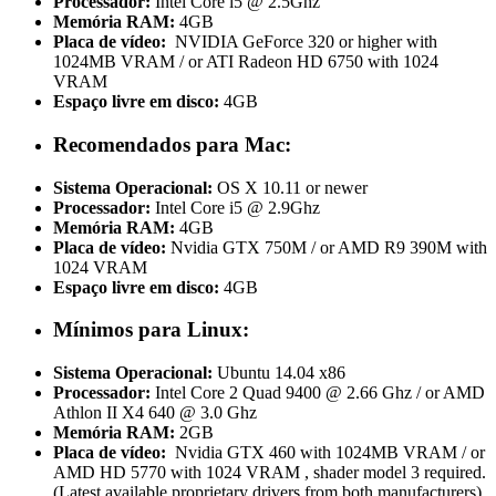
Processador:
Intel Core i5 @ 2.5Ghz
Memória RAM:
4GB
Placa de vídeo:
NVIDIA GeForce 320 or higher with
1024MB VRAM / or ATI Radeon HD 6750 with 1024
VRAM
Espaço livre em disco:
4GB
Recomendados para Mac:
Sistema Operacional:
OS X 10.11 or newer
Processador:
Intel Core i5 @ 2.9Ghz
Memória RAM:
4GB
Placa de vídeo:
Nvidia GTX 750M / or AMD R9 390M with
1024 VRAM
Espaço livre em disco:
4GB
Mínimos para Linux:
Sistema Operacional:
Ubuntu 14.04 x86
Processador:
Intel Core 2 Quad 9400 @ 2.66 Ghz / or AMD
Athlon II X4 640 @ 3.0 Ghz
Memória RAM:
2GB
Placa de vídeo:
Nvidia GTX 460 with 1024MB VRAM / or
AMD HD 5770 with 1024 VRAM , shader model 3 required.
(Latest available proprietary drivers from both manufacturers)