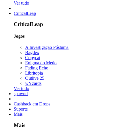
Ver tudo
CriticalLeap
CriticalLeap
Jogos
A Investigação Póstuma
Bagdex
Copycat
Enigma do Medo
Fading Echo
Libritopia
Outlive 25
wYzards
Ver tudo
spawnd
Cashback em Drops
Suporte
Mais
Mais