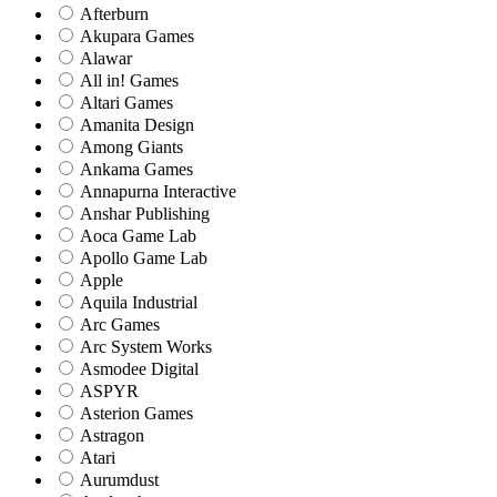
Afterburn
Akupara Games
Alawar
All in! Games
Altari Games
Amanita Design
Among Giants
Ankama Games
Annapurna Interactive
Anshar Publishing
Aoca Game Lab
Apollo Game Lab
Apple
Aquila Industrial
Arc Games
Arc System Works
Asmodee Digital
ASPYR
Asterion Games
Astragon
Atari
Aurumdust