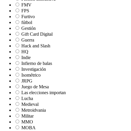
FMV
FPS
Furtivo
fútbol
Gestión
Gift Card Digital
Guerra
Hack and Slash
HQ
Indie
Infierno de balas
Investigación
Isométrico
JRPG
Juego de Mesa
Las elecciones importan
Lucha
Medieval
Metroidvania
Militar
MMO
MOBA