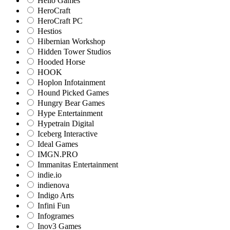
Hello Games
HeroCraft
HeroCraft PC
Hestios
Hibernian Workshop
Hidden Tower Studios
Hooded Horse
HOOK
Hoplon Infotainment
Hound Picked Games
Hungry Bear Games
Hype Entertainment
Hypetrain Digital
Iceberg Interactive
Ideal Games
IMGN.PRO
Immanitas Entertainment
indie.io
indienova
Indigo Arts
Infini Fun
Infogrames
Inov3 Games