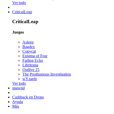
Ver todo
CriticalLeap
CriticalLeap
Juegos
Asleep
Bagdex
Copycat
Enigma of Fear
Fading Echo
Libritopia
Outlive 25
The Posthumous Investigation
wYzards
Ver todo
spawnd
Cashback en Drops
Ayuda
Más