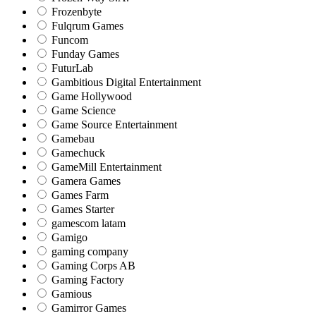
Frozenbyte
Fulqrum Games
Funcom
Funday Games
FuturLab
Gambitious Digital Entertainment
Game Hollywood
Game Science
Game Source Entertainment
Gamebau
Gamechuck
GameMill Entertainment
Gamera Games
Games Farm
Games Starter
gamescom latam
Gamigo
gaming company
Gaming Corps AB
Gaming Factory
Gamious
Gamirror Games