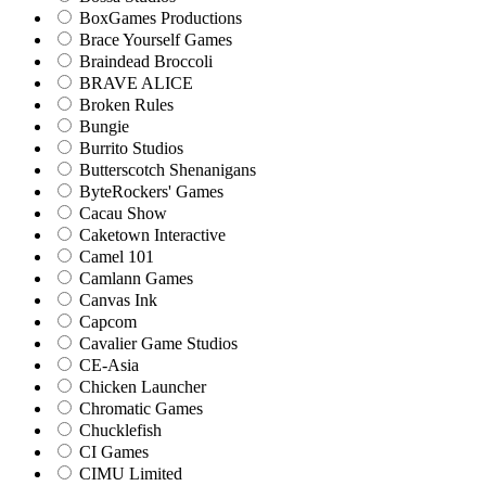
BoxGames Productions
Brace Yourself Games
Braindead Broccoli
BRAVE ALICE
Broken Rules
Bungie
Burrito Studios
Butterscotch Shenanigans
ByteRockers' Games
Cacau Show
Caketown Interactive
Camel 101
Camlann Games
Canvas Ink
Capcom
Cavalier Game Studios
CE-Asia
Chicken Launcher
Chromatic Games
Chucklefish
CI Games
CIMU Limited