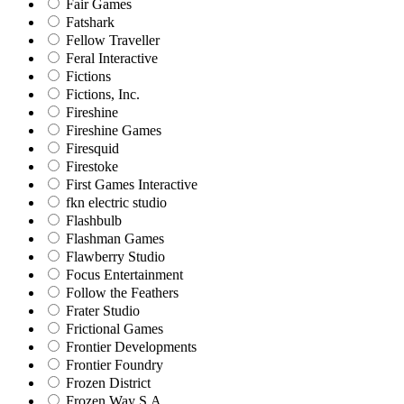
Fair Games
Fatshark
Fellow Traveller
Feral Interactive
Fictions
Fictions, Inc.
Fireshine
Fireshine Games
Firesquid
Firestoke
First Games Interactive
fkn electric studio
Flashbulb
Flashman Games
Flawberry Studio
Focus Entertainment
Follow the Feathers
Frater Studio
Frictional Games
Frontier Developments
Frontier Foundry
Frozen District
Frozen Way S.A.