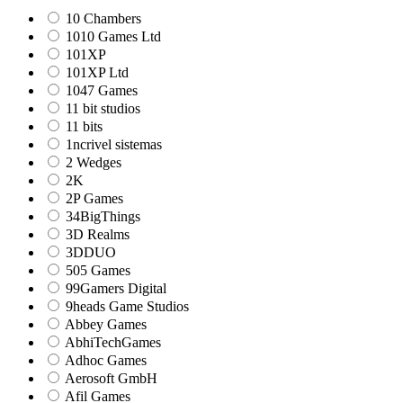
10 Chambers
1010 Games Ltd
101XP
101XP Ltd
1047 Games
11 bit studios
11 bits
1ncrivel sistemas
2 Wedges
2K
2P Games
34BigThings
3D Realms
3DDUO
505 Games
99Gamers Digital
9heads Game Studios
Abbey Games
AbhiTechGames
Adhoc Games
Aerosoft GmbH
Afil Games