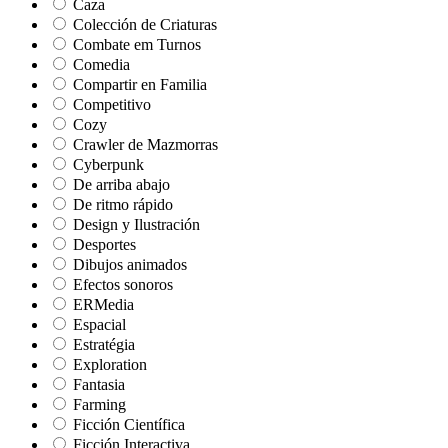
Caza
Colección de Criaturas
Combate em Turnos
Comedia
Compartir en Familia
Competitivo
Cozy
Crawler de Mazmorras
Cyberpunk
De arriba abajo
De ritmo rápido
Design y Ilustración
Desportes
Dibujos animados
Efectos sonoros
ERMedia
Espacial
Estratégia
Exploration
Fantasia
Farming
Ficción Científica
Ficción Interactiva