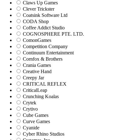
Claws Up Games
Clever Trickster
Coatsink Software Ltd
CODA Shop
Coffee Addict Studio
COGNOSPHERE PTE. LTD.
ComonGames
Competition Company
Continuum Entertainment
Cornfox & Brothers
Crania Games
Creative Hand
Creepy Jar
CRITICAL REFLEX
CriticalLeap
Crunching Koalas
Crytek
Crytivo
Cube Games
Curve Games
Cyanide
Cyber Rhino Studios