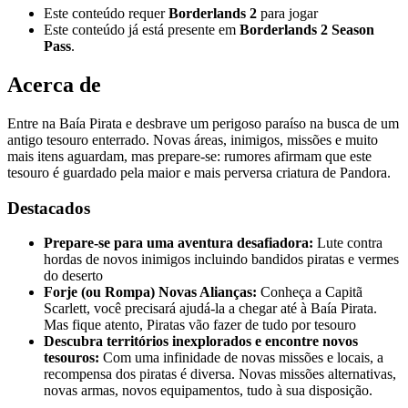
Este conteúdo requer
Borderlands 2
para jogar
Este conteúdo já está presente em
Borderlands 2 Season
Pass
.
Acerca de
Entre na Baía Pirata e desbrave um perigoso paraíso na busca de um
antigo tesouro enterrado. Novas áreas, inimigos, missões e muito
mais itens aguardam, mas prepare-se: rumores afirmam que este
tesouro é guardado pela maior e mais perversa criatura de Pandora.
Destacados
Prepare-se para uma aventura desafiadora:
Lute contra
hordas de novos inimigos incluindo bandidos piratas e vermes
do deserto
Forje (ou Rompa) Novas Alianças:
Conheça a Capitã
Scarlett, você precisará ajudá-la a chegar até à Baía Pirata.
Mas fique atento, Piratas vão fazer de tudo por tesouro
Descubra territórios inexplorados e encontre novos
tesouros:
Com uma infinidade de novas missões e locais, a
recompensa dos piratas é diversa. Novas missões alternativas,
novas armas, novos equipamentos, tudo à sua disposição.