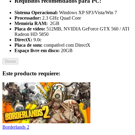
Requisitos recomendados para PC:
Sistema Operacional:
Windows XP SP3/Vista/Win 7
Processador:
2.3 GHz Quad Core
Memória RAM:
2GB
Placa de vídeo:
512MB, NVIDIA GeForce GTX 560 / ATI
Radeon HD 5850
DirectX:
9.0c
Placa de som:
compatível com DirectX
Espaço livre em disco:
20GB
Deseo
Este producto requiere:
Borderlands 2