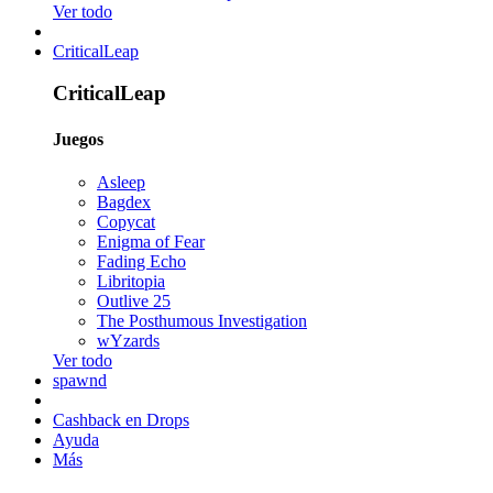
Ver todo
CriticalLeap
CriticalLeap
Juegos
Asleep
Bagdex
Copycat
Enigma of Fear
Fading Echo
Libritopia
Outlive 25
The Posthumous Investigation
wYzards
Ver todo
spawnd
Cashback en Drops
Ayuda
Más