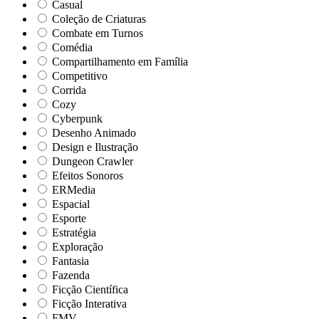
Casual
Coleção de Criaturas
Combate em Turnos
Comédia
Compartilhamento em Família
Competitivo
Corrida
Cozy
Cyberpunk
Desenho Animado
Design e Ilustração
Dungeon Crawler
Efeitos Sonoros
ERMedia
Espacial
Esporte
Estratégia
Exploração
Fantasia
Fazenda
Ficção Científica
Ficção Interativa
FMV