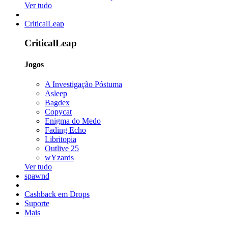
Ver tudo
CriticalLeap
CriticalLeap
Jogos
A Investigação Póstuma
Asleep
Bagdex
Copycat
Enigma do Medo
Fading Echo
Libritopia
Outlive 25
wYzards
Ver tudo
spawnd
Cashback em Drops
Suporte
Mais