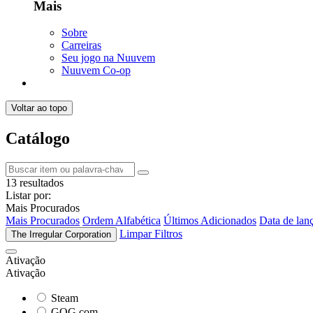
Mais
Sobre
Carreiras
Seu jogo na Nuuvem
Nuuvem Co-op
Voltar ao topo
Catálogo
13 resultados
Listar por:
Mais Procurados
Mais Procurados
Ordem Alfabética
Últimos Adicionados
Data de lan
Limpar Filtros
The Irregular Corporation
Ativação
Ativação
Steam
GOG.com