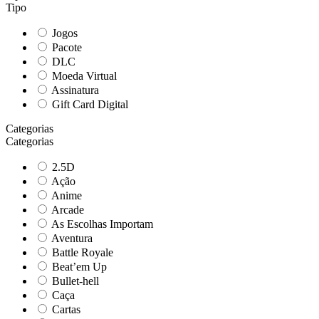
Tipo
Jogos
Pacote
DLC
Moeda Virtual
Assinatura
Gift Card Digital
Categorias
Categorias
2.5D
Ação
Anime
Arcade
As Escolhas Importam
Aventura
Battle Royale
Beat’em Up
Bullet-hell
Caça
Cartas