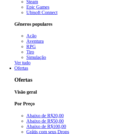
Steam
Epic Games
Ubisoft Connect
Gêneros populares
Ação
Aventura
RPG
Tiro
Simulação
Ver tudo
Ofertas
Ofertas
Visão geral
Por Preço
Abaixo de R$20,00
Abaixo de R$50,00
Abaixo de R$100,00
Grátis com seus Drops