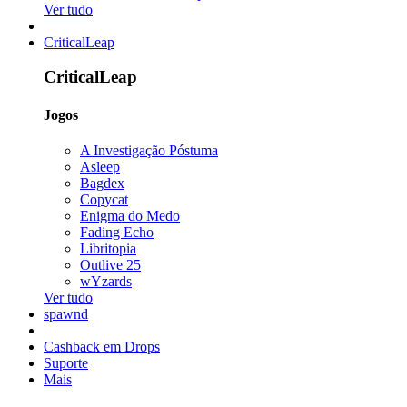
Ver tudo
CriticalLeap
CriticalLeap
Jogos
A Investigação Póstuma
Asleep
Bagdex
Copycat
Enigma do Medo
Fading Echo
Libritopia
Outlive 25
wYzards
Ver tudo
spawnd
Cashback em Drops
Suporte
Mais