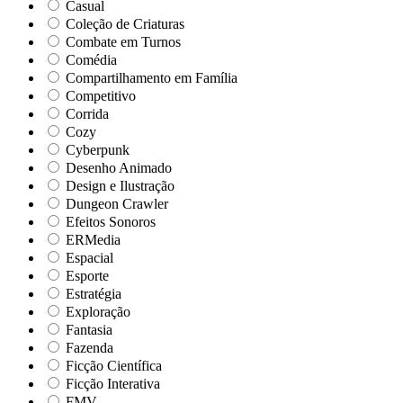
Casual
Coleção de Criaturas
Combate em Turnos
Comédia
Compartilhamento em Família
Competitivo
Corrida
Cozy
Cyberpunk
Desenho Animado
Design e Ilustração
Dungeon Crawler
Efeitos Sonoros
ERMedia
Espacial
Esporte
Estratégia
Exploração
Fantasia
Fazenda
Ficção Científica
Ficção Interativa
FMV