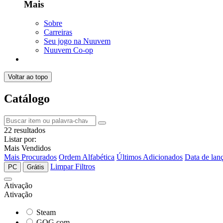
Mais
Sobre
Carreiras
Seu jogo na Nuuvem
Nuuvem Co-op
Voltar ao topo
Catálogo
22 resultados
Listar por:
Mais Vendidos
Mais Procurados
Ordem Alfabética
Últimos Adicionados
Data de lan
Limpar Filtros
PC
Grátis
Ativação
Ativação
Steam
GOG.com