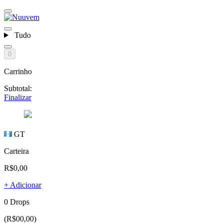
Tudo
0
Carrinho
Subtotal:
Finalizar
GT
Carteira
R$0,00
+ Adicionar
0 Drops
(R$00,00)