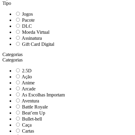
Tipo
Jogos
Pacote
DLC
Moeda Virtual
Assinatura
Gift Card Digital
Categorias
Categorias
2.5D
Ação
Anime
Arcade
As Escolhas Importam
Aventura
Battle Royale
Beat’em Up
Bullet-hell
Caça
Cartas