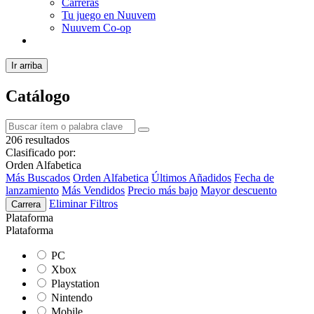
Carreras
Tu juego en Nuuvem
Nuuvem Co-op
Ir arriba
Catálogo
206 resultados
Clasificado por:
Orden Alfabetica
Más Buscados
Orden Alfabetica
Últimos Añadidos
Fecha de
lanzamiento
Más Vendidos
Precio más bajo
Mayor descuento
Eliminar Filtros
Carrera
Plataforma
Plataforma
PC
Xbox
Playstation
Nintendo
Mobile