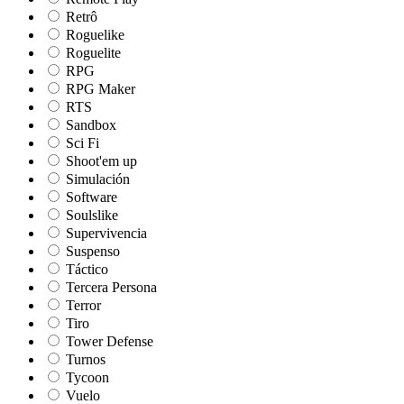
Retrô
Roguelike
Roguelite
RPG
RPG Maker
RTS
Sandbox
Sci Fi
Shoot'em up
Simulación
Software
Soulslike
Supervivencia
Suspenso
Táctico
Tercera Persona
Terror
Tiro
Tower Defense
Turnos
Tycoon
Vuelo