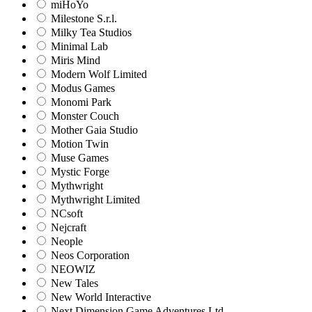
miHoYo
Milestone S.r.l.
Milky Tea Studios
Minimal Lab
Miris Mind
Modern Wolf Limited
Modus Games
Monomi Park
Monster Couch
Mother Gaia Studio
Motion Twin
Muse Games
Mystic Forge
Mythwright
Mythwright Limited
NCsoft
Nejcraft
Neople
Neos Corporation
NEOWIZ
New Tales
New World Interactive
Next Dimension Game Adventures Ltd