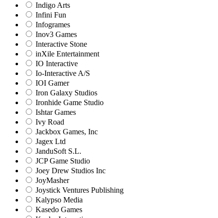
Indigo Arts
Infini Fun
Infogrames
Inov3 Games
Interactive Stone
inXile Entertainment
IO Interactive
Io-Interactive A/S
IOI Gamer
Iron Galaxy Studios
Ironhide Game Studio
Ishtar Games
Ivy Road
Jackbox Games, Inc
Jagex Ltd
JanduSoft S.L.
JCP Game Studio
Joey Drew Studios Inc
JoyMasher
Joystick Ventures Publishing
Kalypso Media
Kasedo Games