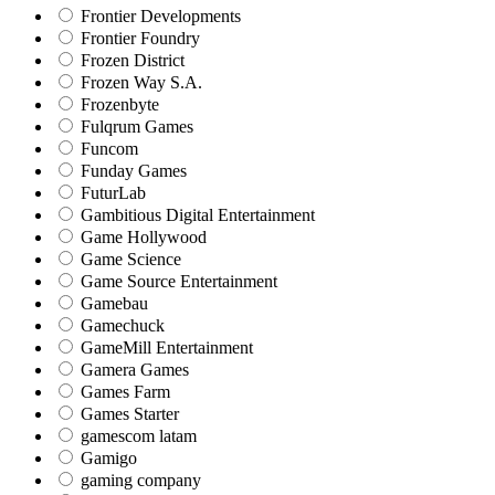
Frontier Developments
Frontier Foundry
Frozen District
Frozen Way S.A.
Frozenbyte
Fulqrum Games
Funcom
Funday Games
FuturLab
Gambitious Digital Entertainment
Game Hollywood
Game Science
Game Source Entertainment
Gamebau
Gamechuck
GameMill Entertainment
Gamera Games
Games Farm
Games Starter
gamescom latam
Gamigo
gaming company