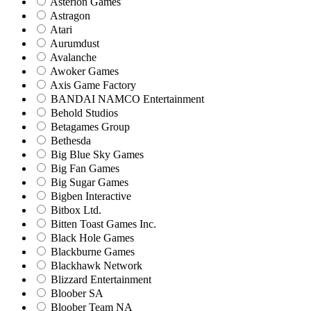
Asterion Games
Astragon
Atari
Aurumdust
Avalanche
Awoker Games
Axis Game Factory
BANDAI NAMCO Entertainment
Behold Studios
Betagames Group
Bethesda
Big Blue Sky Games
Big Fan Games
Big Sugar Games
Bigben Interactive
Bitbox Ltd.
Bitten Toast Games Inc.
Black Hole Games
Blackburne Games
Blackhawk Network
Blizzard Entertainment
Bloober SA
Bloober Team NA