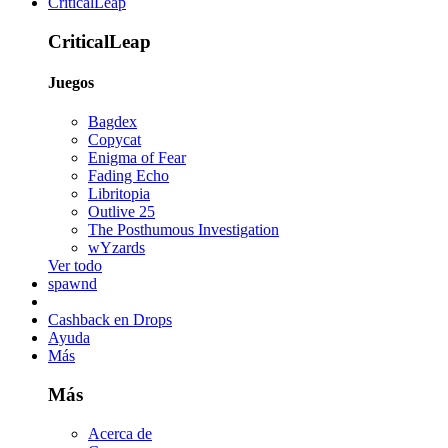
CriticalLeap
CriticalLeap
Juegos
Bagdex
Copycat
Enigma of Fear
Fading Echo
Libritopia
Outlive 25
The Posthumous Investigation
wYzards
Ver todo
spawnd
Cashback en Drops
Ayuda
Más
Más
Acerca de