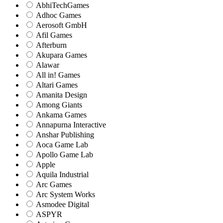
AbhiTechGames
Adhoc Games
Aerosoft GmbH
Afil Games
Afterburn
Akupara Games
Alawar
All in! Games
Altari Games
Amanita Design
Among Giants
Ankama Games
Annapurna Interactive
Anshar Publishing
Aoca Game Lab
Apollo Game Lab
Apple
Aquila Industrial
Arc Games
Arc System Works
Asmodee Digital
ASPYR