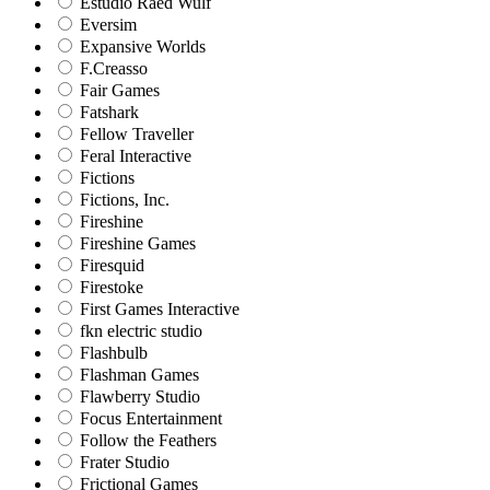
Estudio Raed Wulf
Eversim
Expansive Worlds
F.Creasso
Fair Games
Fatshark
Fellow Traveller
Feral Interactive
Fictions
Fictions, Inc.
Fireshine
Fireshine Games
Firesquid
Firestoke
First Games Interactive
fkn electric studio
Flashbulb
Flashman Games
Flawberry Studio
Focus Entertainment
Follow the Feathers
Frater Studio
Frictional Games