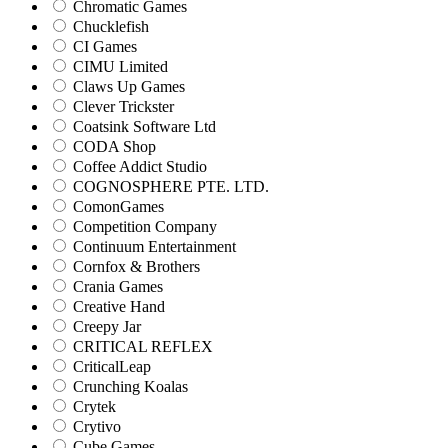
Chromatic Games
Chucklefish
CI Games
CIMU Limited
Claws Up Games
Clever Trickster
Coatsink Software Ltd
CODA Shop
Coffee Addict Studio
COGNOSPHERE PTE. LTD.
ComonGames
Competition Company
Continuum Entertainment
Cornfox & Brothers
Crania Games
Creative Hand
Creepy Jar
CRITICAL REFLEX
CriticalLeap
Crunching Koalas
Crytek
Crytivo
Cube Games