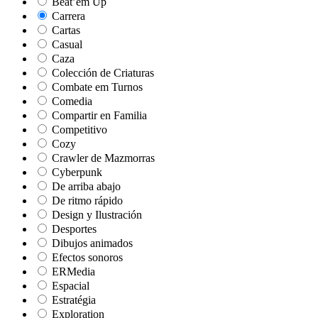
Beat’em Up
Carrera
Cartas
Casual
Caza
Colección de Criaturas
Combate em Turnos
Comedia
Compartir en Familia
Competitivo
Cozy
Crawler de Mazmorras
Cyberpunk
De arriba abajo
De ritmo rápido
Design y Ilustración
Desportes
Dibujos animados
Efectos sonoros
ERMedia
Espacial
Estratégia
Exploration