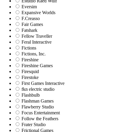
Estudio Raed Wulf
Eversim
Expansive Worlds
F.Creasso
Fair Games
Fatshark
Fellow Traveller
Feral Interactive
Fictions
Fictions, Inc.
Fireshine
Fireshine Games
Firesquid
Firestoke
First Games Interactive
fkn electric studio
Flashbulb
Flashman Games
Flawberry Studio
Focus Entertainment
Follow the Feathers
Frater Studio
Frictional Games