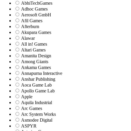
AbhiTechGames
Adhoc Games
Aerosoft GmbH
Afil Games
Afterburn
Akupara Games
Alawar
All in! Games
Altari Games
Amanita Design
Among Giants
Ankama Games
Annapurna Interactive
Anshar Publishing
Aoca Game Lab
Apollo Game Lab
Apple
Aquila Industrial
Arc Games
Arc System Works
Asmodee Digital
ASPYR