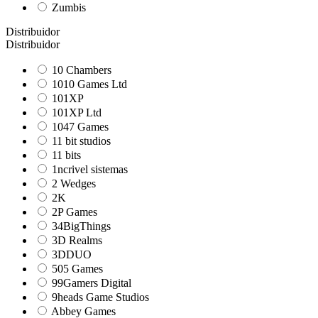
Zumbis
Distribuidor
Distribuidor
10 Chambers
1010 Games Ltd
101XP
101XP Ltd
1047 Games
11 bit studios
11 bits
1ncrivel sistemas
2 Wedges
2K
2P Games
34BigThings
3D Realms
3DDUO
505 Games
99Gamers Digital
9heads Game Studios
Abbey Games