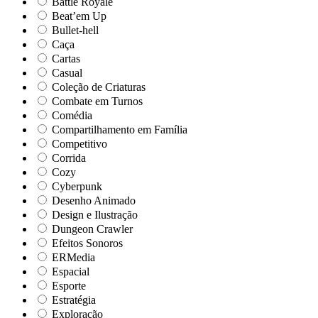
Battle Royale
Beat’em Up
Bullet-hell
Caça
Cartas
Casual
Coleção de Criaturas
Combate em Turnos
Comédia
Compartilhamento em Família
Competitivo
Corrida
Cozy
Cyberpunk
Desenho Animado
Design e Ilustração
Dungeon Crawler
Efeitos Sonoros
ERMedia
Espacial
Esporte
Estratégia
Exploração