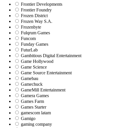
Frontier Developments
Frontier Foundry
Frozen District
Frozen Way S.A.
Frozenbyte
Fulqrum Games
Funcom
Funday Games
FuturLab
Gambitious Digital Entertainment
Game Hollywood
Game Science
Game Source Entertainment
Gamebau
Gamechuck
GameMill Entertainment
Gamera Games
Games Farm
Games Starter
gamescom latam
Gamigo
gaming company