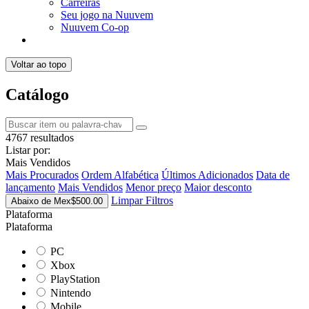
Carreiras
Seu jogo na Nuuvem
Nuuvem Co-op
Voltar ao topo
Catálogo
4767 resultados
Listar por:
Mais Vendidos
Mais Procurados
Ordem Alfabética
Últimos Adicionados
Data de
lançamento
Mais Vendidos
Menor preço
Maior desconto
Limpar Filtros
Abaixo de Mex$500.00
Plataforma
Plataforma
PC
Xbox
PlayStation
Nintendo
Mobile