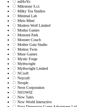
miHoYo
Milestone S.r.l.
Milky Tea Studios
Minimal Lab
Miris Mind
Modern Wolf Limited
Modus Games
Monomi Park
Monster Couch
Mother Gaia Studio
Motion Twin
Muse Games
Mystic Forge
Mythwright
Mythwright Limited
NCsoft
Nejcraft
Neople
Neos Corporation
NEOWIZ
New Tales
New World Interactive
Next Dimension Game Adventures Ltd