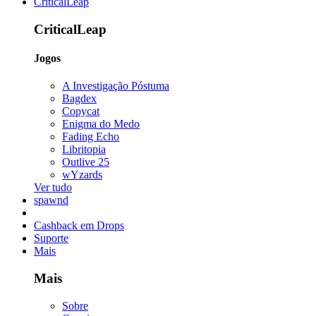
CriticalLeap
CriticalLeap
Jogos
A Investigação Póstuma
Bagdex
Copycat
Enigma do Medo
Fading Echo
Libritopia
Outlive 25
wYzards
Ver tudo
spawnd
Cashback em Drops
Suporte
Mais
Mais
Sobre