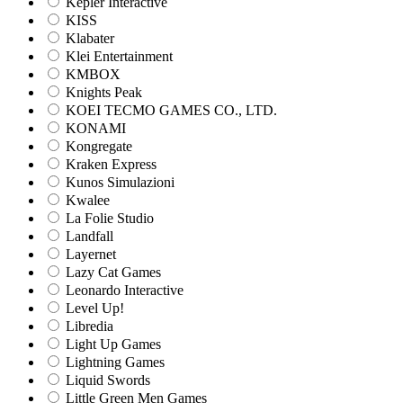
Kepler Interactive
KISS
Klabater
Klei Entertainment
KMBOX
Knights Peak
KOEI TECMO GAMES CO., LTD.
KONAMI
Kongregate
Kraken Express
Kunos Simulazioni
Kwalee
La Folie Studio
Landfall
Layernet
Lazy Cat Games
Leonardo Interactive
Level Up!
Libredia
Light Up Games
Lightning Games
Liquid Swords
Little Green Men Games