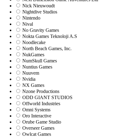
Nick Nieuwoudt
Nightdive Studios
Nintendo
Nival
No Gravity Games
Nokta Games Teknoloji A.S
Noodlecake
North Beach Games, Inc.
NukGames
NumSkull Games
Nuntius Games
Nuuvem
Nvidia
NX Games
Nzone Productions
ODD GIANT STUDIOS
Offworld Industries
Omni Systems
Oro Interactive
Orube Game Studio
Overseer Games
Owlcat Games