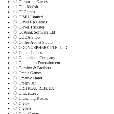
Chromatic Games
Chucklefish
CI Games
CIMU Limited
Claws Up Games
Clever Trickster
Coatsink Software Ltd
CODA Shop
Coffee Addict Studio
COGNOSPHERE PTE. LTD.
ComonGames
Competition Company
Continuum Entertainment
Cornfox & Brothers
Crania Games
Creative Hand
Creepy Jar
CRITICAL REFLEX
CriticalLeap
Crunching Koalas
Crytek
Crytivo
Cube Games