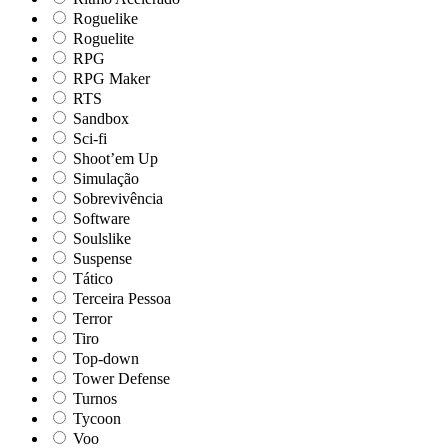
Roguelike
Roguelite
RPG
RPG Maker
RTS
Sandbox
Sci-fi
Shoot’em Up
Simulação
Sobrevivência
Software
Soulslike
Suspense
Tático
Terceira Pessoa
Terror
Tiro
Top-down
Tower Defense
Turnos
Tycoon
Voo