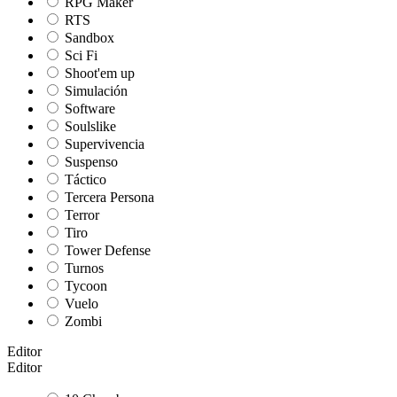
RPG Maker
RTS
Sandbox
Sci Fi
Shoot'em up
Simulación
Software
Soulslike
Supervivencia
Suspenso
Táctico
Tercera Persona
Terror
Tiro
Tower Defense
Turnos
Tycoon
Vuelo
Zombi
Editor
Editor