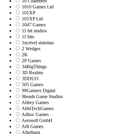
10 Chambers
1010 Games Ltd
101XP
101XP Ltd
1047 Games
11 bit studios
11 bits
1ncrivel sistemas
2 Wedges
2K
2P Games
34BigThings
3D Realms
3DDUO
505 Games
99Gamers Digital
9heads Game Studios
Abbey Games
AbhiTechGames
Adhoc Games
Aerosoft GmbH
Afil Games
Afterburn