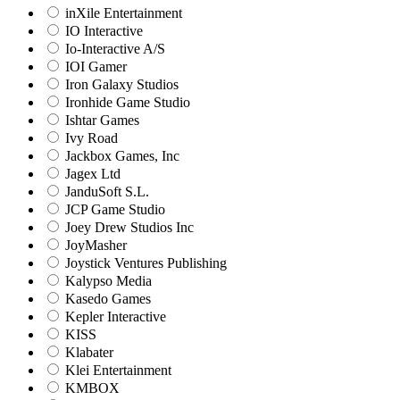
inXile Entertainment
IO Interactive
Io-Interactive A/S
IOI Gamer
Iron Galaxy Studios
Ironhide Game Studio
Ishtar Games
Ivy Road
Jackbox Games, Inc
Jagex Ltd
JanduSoft S.L.
JCP Game Studio
Joey Drew Studios Inc
JoyMasher
Joystick Ventures Publishing
Kalypso Media
Kasedo Games
Kepler Interactive
KISS
Klabater
Klei Entertainment
KMBOX