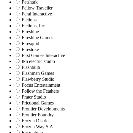
Fatshark
Fellow Traveller
Feral Interactive
Fictions
Fictions, Inc.
Fireshine
Fireshine Games
Firesquid
Firestoke
First Games Interactive
fkn electric studio
Flashbulb
Flashman Games
Flawberry Studio
Focus Entertainment
Follow the Feathers
Frater Studio
Frictional Games
Frontier Developments
Frontier Foundry
Frozen District
Frozen Way S.A.
Frozenbyte