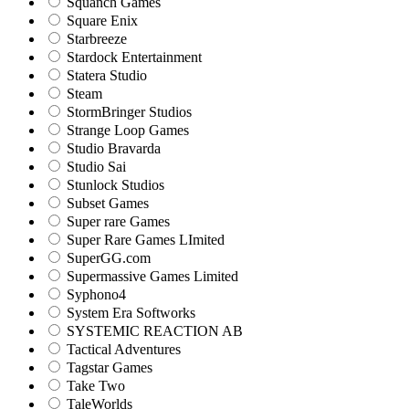
Squanch Games
Square Enix
Starbreeze
Stardock Entertainment
Statera Studio
Steam
StormBringer Studios
Strange Loop Games
Studio Bravarda
Studio Sai
Stunlock Studios
Subset Games
Super rare Games
Super Rare Games LImited
SuperGG.com
Supermassive Games Limited
Syphono4
System Era Softworks
SYSTEMIC REACTION AB
Tactical Adventures
Tagstar Games
Take Two
TaleWorlds