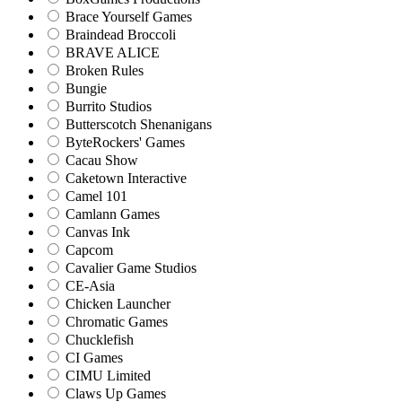
Brace Yourself Games
Braindead Broccoli
BRAVE ALICE
Broken Rules
Bungie
Burrito Studios
Butterscotch Shenanigans
ByteRockers' Games
Cacau Show
Caketown Interactive
Camel 101
Camlann Games
Canvas Ink
Capcom
Cavalier Game Studios
CE-Asia
Chicken Launcher
Chromatic Games
Chucklefish
CI Games
CIMU Limited
Claws Up Games