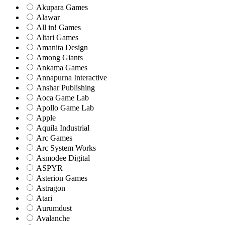
Akupara Games
Alawar
All in! Games
Altari Games
Amanita Design
Among Giants
Ankama Games
Annapurna Interactive
Anshar Publishing
Aoca Game Lab
Apollo Game Lab
Apple
Aquila Industrial
Arc Games
Arc System Works
Asmodee Digital
ASPYR
Asterion Games
Astragon
Atari
Aurumdust
Avalanche