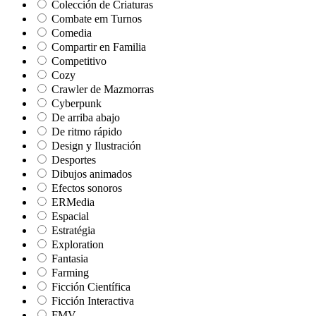
Colección de Criaturas
Combate em Turnos
Comedia
Compartir en Familia
Competitivo
Cozy
Crawler de Mazmorras
Cyberpunk
De arriba abajo
De ritmo rápido
Design y Ilustración
Desportes
Dibujos animados
Efectos sonoros
ERMedia
Espacial
Estratégia
Exploration
Fantasia
Farming
Ficción Científica
Ficción Interactiva
FMV