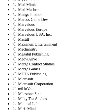
Mad Mimic
Mad Mushroom
Mango Protocol
Marcos Game Dev
Marvelous
Marvelous Europe
Marvelous USA, Inc.
Mastiff
Maximum Entertainment
Mechanistry
Megabit Publishing
MeowAlive
Merge Conflict Studios
Merge Games
META Publishing
Microsoft
Microsoft Corporation‬
miHoYo
Milestone S.r.l.
Milky Tea Studios
Minimal Lab
Miris Mind