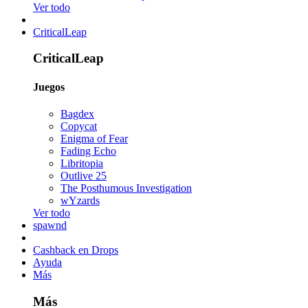
Ver todo
CriticalLeap
CriticalLeap
Juegos
Bagdex
Copycat
Enigma of Fear
Fading Echo
Libritopia
Outlive 25
The Posthumous Investigation
wYzards
Ver todo
spawnd
Cashback en Drops
Ayuda
Más
Más