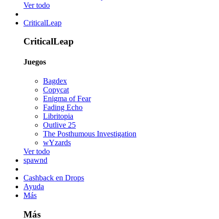
Ver todo
CriticalLeap
CriticalLeap
Juegos
Bagdex
Copycat
Enigma of Fear
Fading Echo
Libritopia
Outlive 25
The Posthumous Investigation
wYzards
Ver todo
spawnd
Cashback en Drops
Ayuda
Más
Más