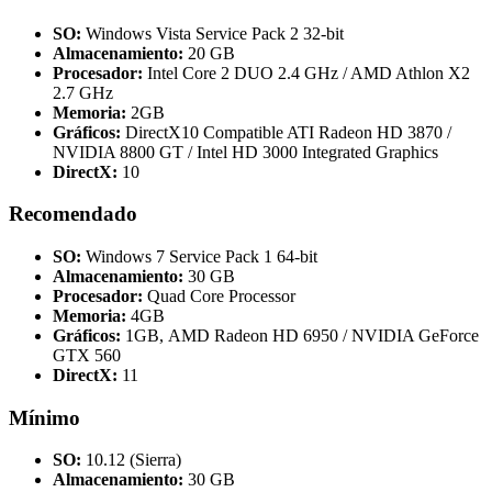
SO:
Windows Vista Service Pack 2 32-bit
Almacenamiento:
20 GB
Procesador:
Intel Core 2 DUO 2.4 GHz / AMD Athlon X2
2.7 GHz
Memoria:
2GB
Gráficos:
DirectX10 Compatible ATI Radeon HD 3870 /
NVIDIA 8800 GT / Intel HD 3000 Integrated Graphics
DirectX:
10
Recomendado
SO:
Windows 7 Service Pack 1 64-bit
Almacenamiento:
30 GB
Procesador:
Quad Core Processor
Memoria:
4GB
Gráficos:
1GB, AMD Radeon HD 6950 / NVIDIA GeForce
GTX 560
DirectX:
11
Mínimo
SO:
10.12 (Sierra)
Almacenamiento:
30 GB