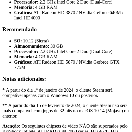
Procesador:
2.2 GHz Intel Core 2 Duo (Dual-Core)
Memoria:
4 GB RAM
Gráficos:
ATI Radeon HD 3870 / NVidia Geforce 640M /
Intel HD4000
Recomendado
SO:
10.12 (Sierra)
Almacenamiento:
30 GB
Procesador:
2.2 GHz Intel Core 2 Duo (Dual-Core)
Memoria:
4 GB RAM
Gráficos:
ATI Radeon HD 5870 / NVidia Geforce GTX
775M
Notas adicionales:
*
A partir do dia 1º de janeiro de 2024, o cliente Steam será
compatível apenas com o Windows 10 ou posterior.
**
A partir do dia 15 de fevereiro de 2024, o cliente Steam não será
mais compatível com jogos de 32 bits no macOS 10.14 (Mojave) ou
anterior.
Atenção:
Os seguintes chipsets de video NÃO são suportados pelo
BioShock Infinite: ATI RADEON 2000 series, HD 4670, HD