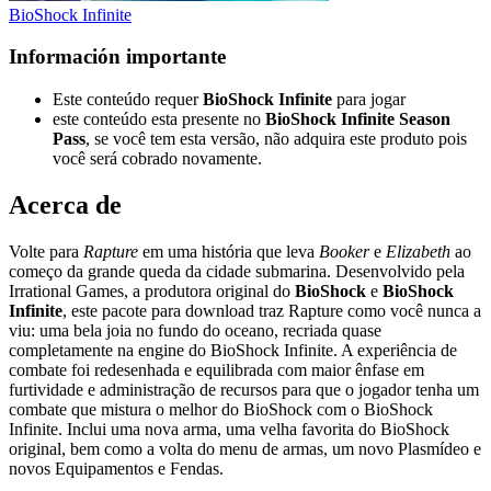
BioShock Infinite
Información importante
Este conteúdo requer
BioShock Infinite
para jogar
este conteúdo esta presente no
BioShock Infinite
Season
Pass
,
se você tem esta versão, não adquira este produto pois
você será cobrado novamente.
Acerca de
Volte para
Rapture
em uma história que leva
Booker
e
Elizabeth
ao
começo da grande queda da cidade submarina. Desenvolvido pela
Irrational Games, a produtora original do
BioShock
e
BioShock
Infinite
, este pacote para download traz Rapture como você nunca a
viu: uma bela joia no fundo do oceano, recriada quase
completamente na engine do BioShock Infinite. A experiência de
combate foi redesenhada e equilibrada com maior ênfase em
furtividade e administração de recursos para que o jogador tenha um
combate que mistura o melhor do BioShock com o BioShock
Infinite. Inclui uma nova arma, uma velha favorita do BioShock
original, bem como a volta do menu de armas, um novo Plasmídeo e
novos Equipamentos e Fendas.