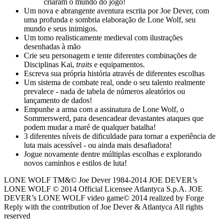
criaram o mundo do jogo!
Um nova e abrangente aventura escrita por Joe Dever, com
uma profunda e sombria elaboração de Lone Wolf, seu
mundo e seus inimigos.
Um tomo realisticamente medieval com ilustrações
desenhadas à mão
Crie seu personagem e tente diferentes combinações de
Disciplinas Kai,
traits
e equipamentos.
Escreva sua própria história através de diferentes escolhas
Um sistema de combate real, onde o seu talento realmente
prevalece - nada de tabela de números aleatórios ou
lançamento de dados!
Empunhe a arma com a assinatura de Lone Wolf, o
Sommerswerd, para desencadear devastantes ataques que
podem mudar a maré de qualquer batalha!
3 diferentes níveis de dificuldade para tornar a experiência de
luta mais acessível - ou ainda mais desafiadora!
Jogue novamente dentre múltiplas escolhas e explorando
novos caminhos e estilos de luta!
LONE WOLF TM&© Joe Dever 1984-2014 JOE DEVER’s
LONE WOLF © 2014 Official Licensee Atlantyca S.p.A. JOE
DEVER’s LONE WOLF video game© 2014 realized by Forge
Reply with the contribution of Joe Dever & Atlantyca All rights
reserved