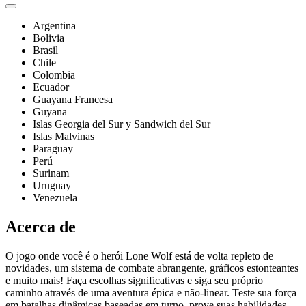
Argentina
Bolivia
Brasil
Chile
Colombia
Ecuador
Guayana Francesa
Guyana
Islas Georgia del Sur y Sandwich del Sur
Islas Malvinas
Paraguay
Perú
Surinam
Uruguay
Venezuela
Acerca de
O jogo onde você é o herói Lone Wolf está de volta repleto de
novidades, um sistema de combate abrangente, gráficos estonteantes
e muito mais! Faça escolhas significativas e siga seu próprio
caminho através de uma aventura épica e não-linear. Teste sua força
em batalhas dinâmicas baseadas em turno, prove suas habilidades