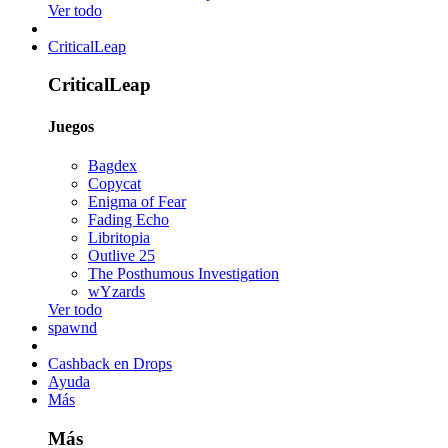
Ver todo
CriticalLeap
CriticalLeap
Juegos
Bagdex
Copycat
Enigma of Fear
Fading Echo
Libritopia
Outlive 25
The Posthumous Investigation
wYzards
Ver todo
spawnd
Cashback en Drops
Ayuda
Más
Más