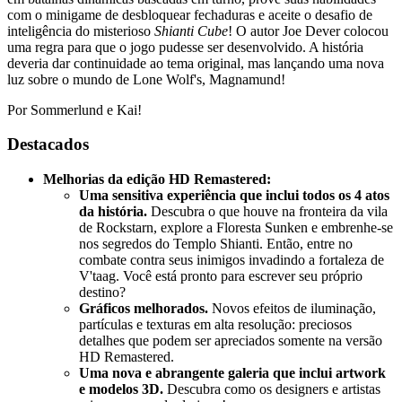
com o minigame de desbloquear fechaduras e aceite o desafio de
inteligência do misterioso
Shianti Cube
! O autor Joe Dever colocou
uma regra para que o jogo pudesse ser desenvolvido. A história
deveria dar continuidade ao tema original, mas lançando uma nova
luz sobre o mundo de Lone Wolf's, Magnamund!
Por Sommerlund e Kai!
Destacados
Melhorias da edição HD Remastered:
Uma sensitiva experiência que inclui todos os 4 atos
da história.
Descubra o que houve na fronteira da vila
de Rockstarn, explore a Floresta Sunken e embrenhe-se
nos segredos do Templo Shianti. Então, entre no
combate contra seus inimigos invadindo a fortaleza de
V'taag. Você está pronto para escrever seu próprio
destino?
Gráficos melhorados.
Novos efeitos de iluminação,
partículas e texturas em alta resolução: preciosos
detalhes que podem ser apreciados somente na versão
HD Remastered.
Uma nova e abrangente galeria que inclui artwork
e modelos 3D.
Descubra como os designers e artistas