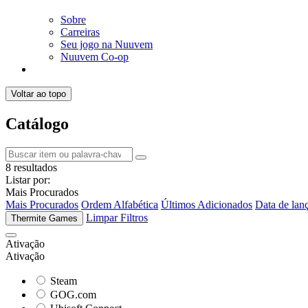
Sobre
Carreiras
Seu jogo na Nuuvem
Nuuvem Co-op
Voltar ao topo
Catálogo
8 resultados
Listar por:
Mais Procurados
Mais Procurados
Ordem Alfabética
Últimos Adicionados
Data de lan
Limpar Filtros
Thermite Games
Ativação
Ativação
Steam
GOG.com