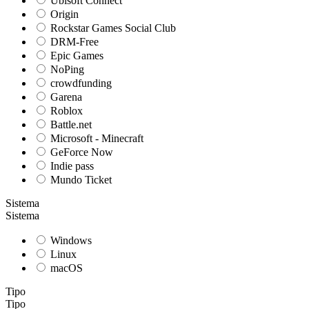
Ubisoft Connect
Origin
Rockstar Games Social Club
DRM-Free
Epic Games
NoPing
crowdfunding
Garena
Roblox
Battle.net
Microsoft - Minecraft
GeForce Now
Indie pass
Mundo Ticket
Sistema
Sistema
Windows
Linux
macOS
Tipo
Tipo