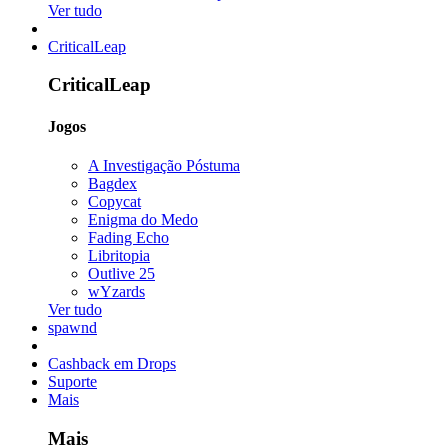
Ver tudo
CriticalLeap
CriticalLeap
Jogos
A Investigação Póstuma
Bagdex
Copycat
Enigma do Medo
Fading Echo
Libritopia
Outlive 25
wYzards
Ver tudo
spawnd
Cashback em Drops
Suporte
Mais
Mais