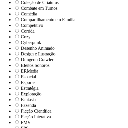
Coleção de Criaturas
Combate em Turnos
Comédia
Compartilhamento em Família
Competitivo
Corrida
Cozy
Cyberpunk
Desenho Animado
Design e Ilustração
Dungeon Crawler
Efeitos Sonoros
ERMedia
Espacial
Esporte
Estratégia
Exploração
Fantasia
Fazenda
Ficção Científica
Ficção Interativa
FMV