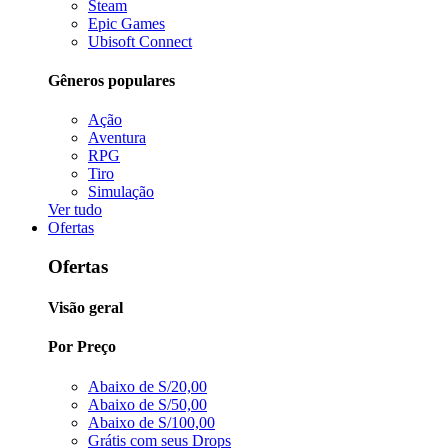
Steam
Epic Games
Ubisoft Connect
Gêneros populares
Ação
Aventura
RPG
Tiro
Simulação
Ver tudo
Ofertas
Ofertas
Visão geral
Por Preço
Abaixo de S/20,00
Abaixo de S/50,00
Abaixo de S/100,00
Grátis com seus Drops