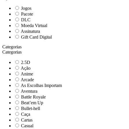
Jogos
Pacote
DLC
Moeda Virtual
Assinatura
Gift Card Digital
Categorias
Categorias
2.5D
Ação
Anime
Arcade
As Escolhas Importam
Aventura
Battle Royale
Beat’em Up
Bullet-hell
Caça
Cartas
Casual