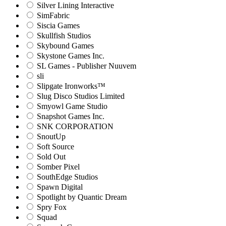
Silver Lining Interactive
SimFabric
Siscia Games
Skullfish Studios
Skybound Games
Skystone Games Inc.
SL Games - Publisher Nuuvem
sli
Slipgate Ironworks™
Slug Disco Studios Limited
Smyowl Game Studio
Snapshot Games Inc.
SNK CORPORATION
SnoutUp
Soft Source
Sold Out
Somber Pixel
SouthEdge Studios
Spawn Digital
Spotlight by Quantic Dream
Spry Fox
Squad