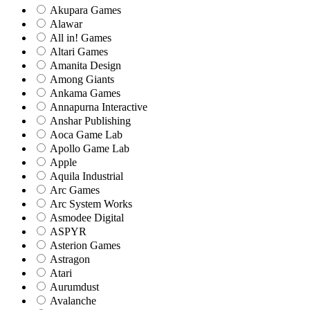
Akupara Games
Alawar
All in! Games
Altari Games
Amanita Design
Among Giants
Ankama Games
Annapurna Interactive
Anshar Publishing
Aoca Game Lab
Apollo Game Lab
Apple
Aquila Industrial
Arc Games
Arc System Works
Asmodee Digital
ASPYR
Asterion Games
Astragon
Atari
Aurumdust
Avalanche