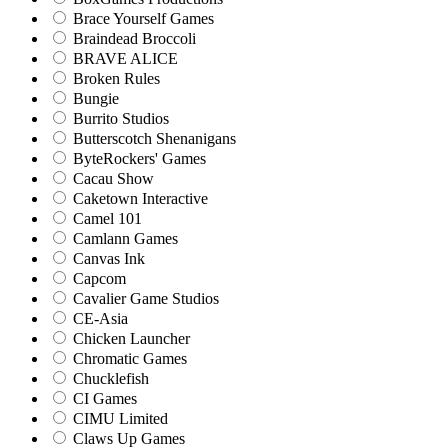
Brace Yourself Games
Braindead Broccoli
BRAVE ALICE
Broken Rules
Bungie
Burrito Studios
Butterscotch Shenanigans
ByteRockers' Games
Cacau Show
Caketown Interactive
Camel 101
Camlann Games
Canvas Ink
Capcom
Cavalier Game Studios
CE-Asia
Chicken Launcher
Chromatic Games
Chucklefish
CI Games
CIMU Limited
Claws Up Games