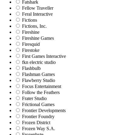
Fatshark
Fellow Traveller
Feral Interactive
Fictions
Fictions, Inc.
Fireshine
Fireshine Games
Firesquid
Firestoke
First Games Interactive
fkn electric studio
Flashbulb
Flashman Games
Flawberry Studio
Focus Entertainment
Follow the Feathers
Frater Studio
Frictional Games
Frontier Developments
Frontier Foundry
Frozen District
Frozen Way S.A.
Frozenbyte