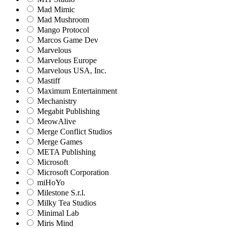
Mad Mimic
Mad Mushroom
Mango Protocol
Marcos Game Dev
Marvelous
Marvelous Europe
Marvelous USA, Inc.
Mastiff
Maximum Entertainment
Mechanistry
Megabit Publishing
MeowAlive
Merge Conflict Studios
Merge Games
META Publishing
Microsoft
Microsoft Corporation‬
miHoYo
Milestone S.r.l.
Milky Tea Studios
Minimal Lab
Miris Mind