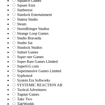
Squanch Games
Square Enix
Starbreeze
Stardock Entertainment
Statera Studio
Steam
StormBringer Studios
Strange Loop Games
Studio Bravarda
Studio Sai
Stunlock Studios
Subset Games
Super rare Games
Super Rare Games LImited
SuperGG.com
Supermassive Games Limited
Syphono4
System Era Softworks
SYSTEMIC REACTION AB
Tactical Adventures
Tagstar Games
Take Two
TaleWorlds