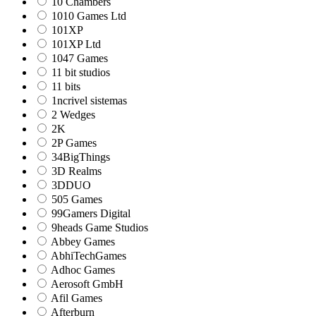
10 Chambers
1010 Games Ltd
101XP
101XP Ltd
1047 Games
11 bit studios
11 bits
1ncrivel sistemas
2 Wedges
2K
2P Games
34BigThings
3D Realms
3DDUO
505 Games
99Gamers Digital
9heads Game Studios
Abbey Games
AbhiTechGames
Adhoc Games
Aerosoft GmbH
Afil Games
Afterburn