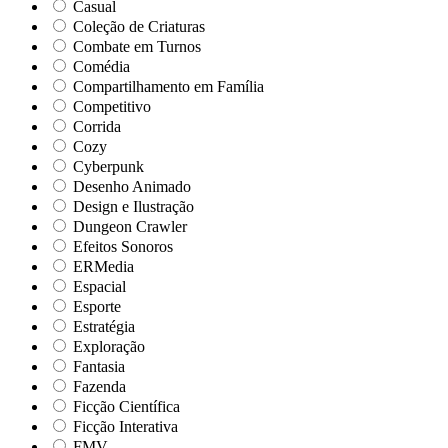
Casual
Coleção de Criaturas
Combate em Turnos
Comédia
Compartilhamento em Família
Competitivo
Corrida
Cozy
Cyberpunk
Desenho Animado
Design e Ilustração
Dungeon Crawler
Efeitos Sonoros
ERMedia
Espacial
Esporte
Estratégia
Exploração
Fantasia
Fazenda
Ficção Científica
Ficção Interativa
FMV