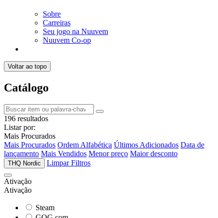
Sobre
Carreiras
Seu jogo na Nuuvem
Nuuvem Co-op
Voltar ao topo
Catálogo
196 resultados
Listar por:
Mais Procurados
Mais Procurados
Ordem Alfabética
Últimos Adicionados
Data de
lançamento
Mais Vendidos
Menor preço
Maior desconto
Limpar Filtros
THQ Nordic
Ativação
Ativação
Steam
GOG.com