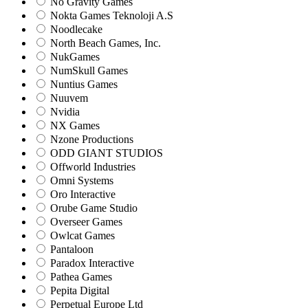
No Gravity Games
Nokta Games Teknoloji A.S
Noodlecake
North Beach Games, Inc.
NukGames
NumSkull Games
Nuntius Games
Nuuvem
Nvidia
NX Games
Nzone Productions
ODD GIANT STUDIOS
Offworld Industries
Omni Systems
Oro Interactive
Orube Game Studio
Overseer Games
Owlcat Games
Pantaloon
Paradox Interactive
Pathea Games
Pepita Digital
Perpetual Europe Ltd