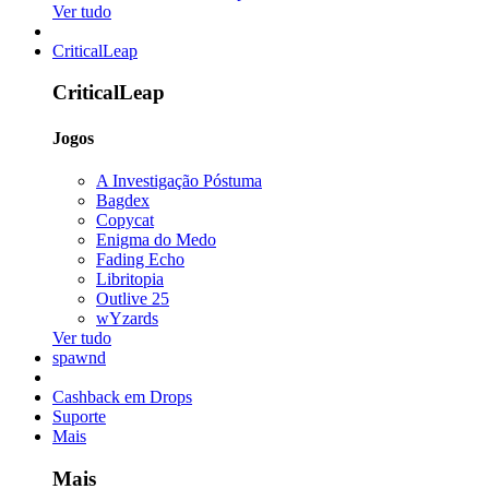
Ver tudo
CriticalLeap
CriticalLeap
Jogos
A Investigação Póstuma
Bagdex
Copycat
Enigma do Medo
Fading Echo
Libritopia
Outlive 25
wYzards
Ver tudo
spawnd
Cashback em Drops
Suporte
Mais
Mais