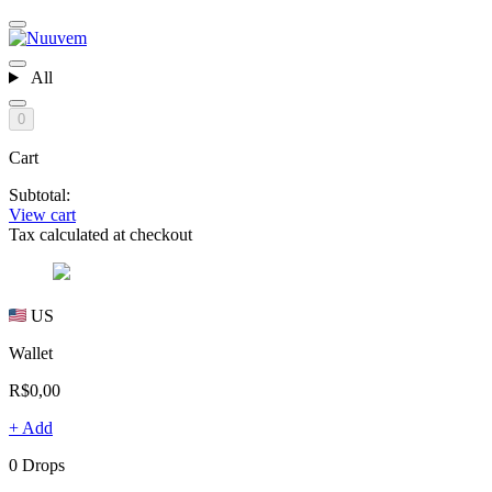
All
0
Cart
Subtotal:
View cart
Tax calculated at checkout
US
Wallet
R$0,00
+ Add
0 Drops