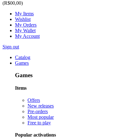
(R$00,00)
My Items
Wishlist
My Orders
My Wallet
My Account
Sign out
Catalog
Games
Games
Items
Offers
New releases
Pre-orders
Most popular
Free to play
Popular activations