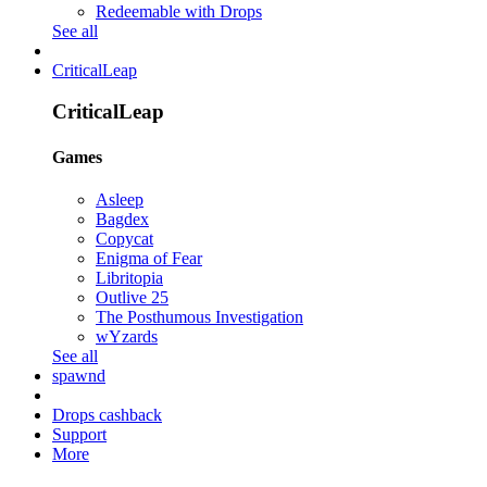
Redeemable with Drops
See all
CriticalLeap
CriticalLeap
Games
Asleep
Bagdex
Copycat
Enigma of Fear
Libritopia
Outlive 25
The Posthumous Investigation
wYzards
See all
spawnd
Drops cashback
Support
More