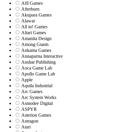
Afil Games
Afterburn
Akupara Games
Alawar
All in! Games
Altari Games
Amanita Design
Among Giants
Ankama Games
Annapurna Interactive
Anshar Publishing
Aoca Game Lab
Apollo Game Lab
Apple
Aquila Industrial
Arc Games
Arc System Works
Asmodee Digital
ASPYR
Asterion Games
Astragon
Atari