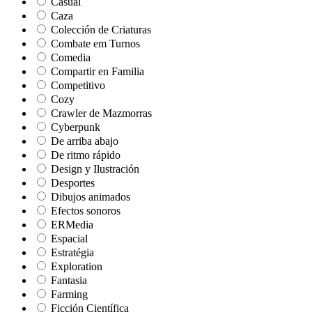
Casual
Caza
Colección de Criaturas
Combate em Turnos
Comedia
Compartir en Familia
Competitivo
Cozy
Crawler de Mazmorras
Cyberpunk
De arriba abajo
De ritmo rápido
Design y Ilustración
Desportes
Dibujos animados
Efectos sonoros
ERMedia
Espacial
Estratégia
Exploration
Fantasia
Farming
Ficción Científica