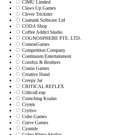
CIMU Limited
Claws Up Games
Clever Trickster
Coatsink Software Ltd
CODA Shop
Coffee Addict Studio
COGNOSPHERE PTE. LTD.
ComonGames
Competition Company
Continuum Entertainment
Cornfox & Brothers
Crania Games
Creative Hand
Creepy Jar
CRITICAL REFLEX
CriticalLeap
Crunching Koalas
Crytek
Crytivo
Cube Games
Curve Games
Cyanide
Cyber Rhino Studios