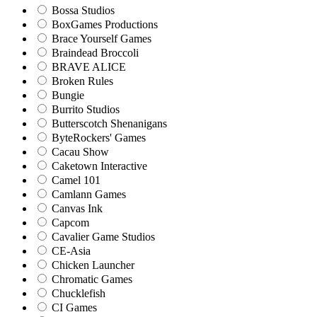
Bossa Studios
BoxGames Productions
Brace Yourself Games
Braindead Broccoli
BRAVE ALICE
Broken Rules
Bungie
Burrito Studios
Butterscotch Shenanigans
ByteRockers' Games
Cacau Show
Caketown Interactive
Camel 101
Camlann Games
Canvas Ink
Capcom
Cavalier Game Studios
CE-Asia
Chicken Launcher
Chromatic Games
Chucklefish
CI Games