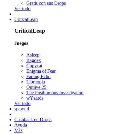
Gratis con sus Drops
Ver todo
CriticalLeap
CriticalLeap
Juegos
Asleep
Bagdex
Copycat
Enigma of Fear
Fading Echo
Libritopia
Outlive 25
The Posthumous Investigation
wYzards
Ver todo
spawnd
Cashback en Drops
Ayuda
Más