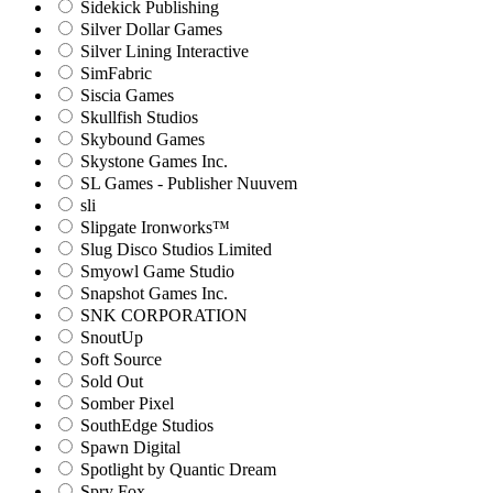
Sidekick Publishing
Silver Dollar Games
Silver Lining Interactive
SimFabric
Siscia Games
Skullfish Studios
Skybound Games
Skystone Games Inc.
SL Games - Publisher Nuuvem
sli
Slipgate Ironworks™
Slug Disco Studios Limited
Smyowl Game Studio
Snapshot Games Inc.
SNK CORPORATION
SnoutUp
Soft Source
Sold Out
Somber Pixel
SouthEdge Studios
Spawn Digital
Spotlight by Quantic Dream
Spry Fox