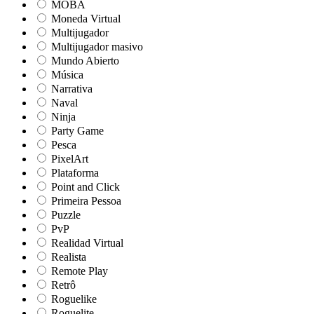
MOBA
Moneda Virtual
Multijugador
Multijugador masivo
Mundo Abierto
Música
Narrativa
Naval
Ninja
Party Game
Pesca
PixelArt
Plataforma
Point and Click
Primeira Pessoa
Puzzle
PvP
Realidad Virtual
Realista
Remote Play
Retrô
Roguelike
Roguelite