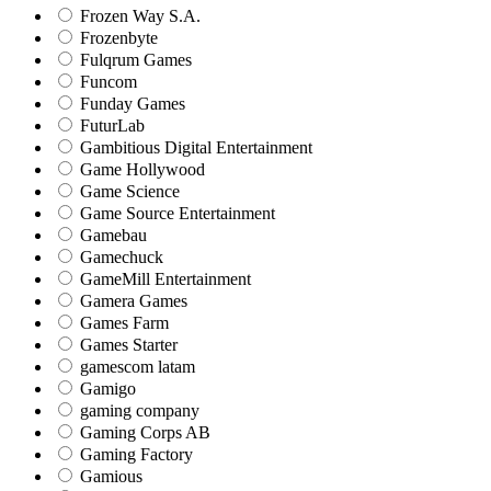
Frozen Way S.A.
Frozenbyte
Fulqrum Games
Funcom
Funday Games
FuturLab
Gambitious Digital Entertainment
Game Hollywood
Game Science
Game Source Entertainment
Gamebau
Gamechuck
GameMill Entertainment
Gamera Games
Games Farm
Games Starter
gamescom latam
Gamigo
gaming company
Gaming Corps AB
Gaming Factory
Gamious