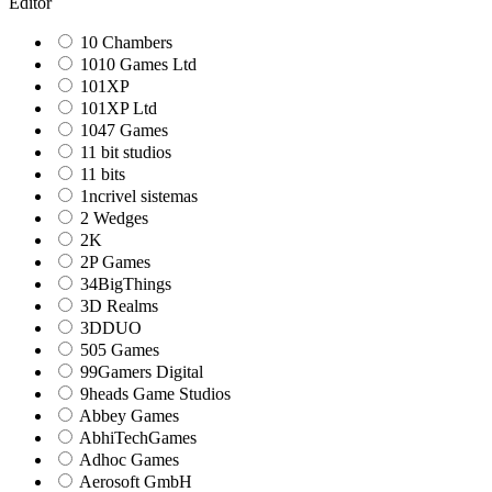
Editor
10 Chambers
1010 Games Ltd
101XP
101XP Ltd
1047 Games
11 bit studios
11 bits
1ncrivel sistemas
2 Wedges
2K
2P Games
34BigThings
3D Realms
3DDUO
505 Games
99Gamers Digital
9heads Game Studios
Abbey Games
AbhiTechGames
Adhoc Games
Aerosoft GmbH