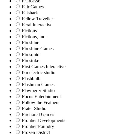
F.Creasso
Fair Games
Fatshark
Fellow Traveller
Feral Interactive
Fictions
Fictions, Inc.
Fireshine
Fireshine Games
Firesquid
Firestoke
First Games Interactive
fkn electric studio
Flashbulb
Flashman Games
Flawberry Studio
Focus Entertainment
Follow the Feathers
Frater Studio
Frictional Games
Frontier Developments
Frontier Foundry
Frozen District