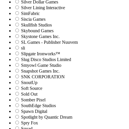
Silver Dollar Games
Silver Lining Interactive
SimFabric
Siscia Games
Skullfish Studios
Skybound Games
Skystone Games Inc.
SL Games - Publisher Nuuvem
sli
Slipgate Ironworks™
Slug Disco Studios Limited
Smyowl Game Studio
Snapshot Games Inc.
SNK CORPORATION
SnoutUp
Soft Source
Sold Out
Somber Pixel
SouthEdge Studios
Spawn Digital
Spotlight by Quantic Dream
Spry Fox
Squad