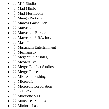
M11 Studio
Mad Mimic
Mad Mushroom
Mango Protocol
Marcos Game Dev
Marvelous
Marvelous Europe
Marvelous USA, Inc.
Mastiff
Maximum Entertainment
Mechanistry
Megabit Publishing
MeowAlive
Merge Conflict Studios
Merge Games
META Publishing
Microsoft
Microsoft Corporation‬
miHoYo
Milestone S.r.l.
Milky Tea Studios
Minimal Lab