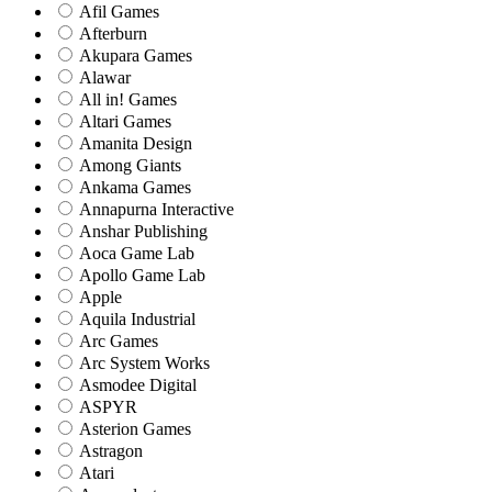
Afil Games
Afterburn
Akupara Games
Alawar
All in! Games
Altari Games
Amanita Design
Among Giants
Ankama Games
Annapurna Interactive
Anshar Publishing
Aoca Game Lab
Apollo Game Lab
Apple
Aquila Industrial
Arc Games
Arc System Works
Asmodee Digital
ASPYR
Asterion Games
Astragon
Atari