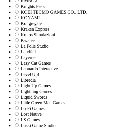
KMBOX
Knights Peak
KOEI TECMO GAMES CO., LTD.
KONAMI
Kongregate
Kraken Express
Kunos Simulazioni
Kwalee
La Folie Studio
Landfall
Layernet
Lazy Cat Games
Leonardo Interactive
Level Up!
Libredia
Light Up Games
Lightning Games
Liquid Swords
Little Green Men Games
Lo-Fi Games
Lost Native
LS Games
Luski Game Studio