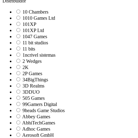
Distribuidor
10 Chambers
1010 Games Ltd
101XP
101XP Ltd
1047 Games
11 bit studios
11 bits
1ncrivel sistemas
2 Wedges
2K
2P Games
34BigThings
3D Realms
3DDUO
505 Games
99Gamers Digital
9heads Game Studios
Abbey Games
AbhiTechGames
Adhoc Games
Aerosoft GmbH