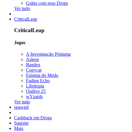
Grátis com seus Drops
Ver tudo
CriticalLeap
CriticalLeap
Jogos
A Investigação Póstuma
Asleep
Bagdex
Copycat
Enigma do Medo
Fading Echo
Libritopia
Outlive 25
wYzards
Ver tudo
spawnd
Cashback em Drops
Suporte
Mais