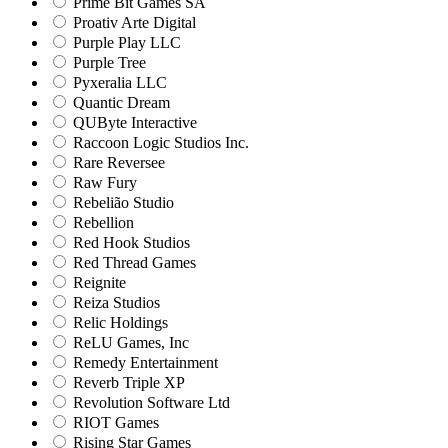
Prime Bit Games SA
Proativ Arte Digital
Purple Play LLC
Purple Tree
Pyxeralia LLC
Quantic Dream
QUByte Interactive
Raccoon Logic Studios Inc.
Rare Reversee
Raw Fury
Rebelião Studio
Rebellion
Red Hook Studios
Red Thread Games
Reignite
Reiza Studios
Relic Holdings
ReLU Games, Inc
Remedy Entertainment
Reverb Triple XP
Revolution Software Ltd
RIOT Games
Rising Star Games