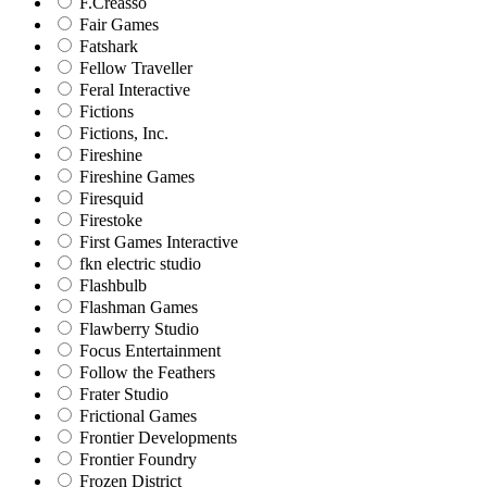
F.Creasso
Fair Games
Fatshark
Fellow Traveller
Feral Interactive
Fictions
Fictions, Inc.
Fireshine
Fireshine Games
Firesquid
Firestoke
First Games Interactive
fkn electric studio
Flashbulb
Flashman Games
Flawberry Studio
Focus Entertainment
Follow the Feathers
Frater Studio
Frictional Games
Frontier Developments
Frontier Foundry
Frozen District