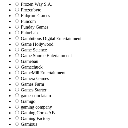
Frozen Way S.A.
Frozenbyte
Fulqrum Games
Funcom
Funday Games
FuturLab
Gambitious Digital Entertainment
Game Hollywood
Game Science
Game Source Entertainment
Gamebau
Gamechuck
GameMill Entertainment
Gamera Games
Games Farm
Games Starter
gamescom latam
Gamigo
gaming company
Gaming Corps AB
Gaming Factory
Gamious