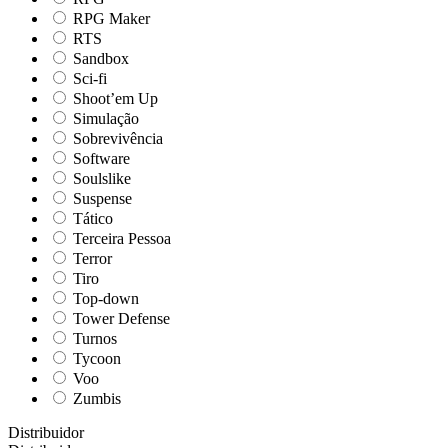
RPG Maker
RTS
Sandbox
Sci-fi
Shoot’em Up
Simulação
Sobrevivência
Software
Soulslike
Suspense
Tático
Terceira Pessoa
Terror
Tiro
Top-down
Tower Defense
Turnos
Tycoon
Voo
Zumbis
Distribuidor