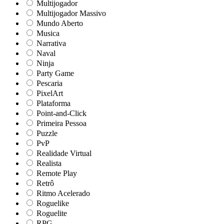
Multijogador
Multijogador Massivo
Mundo Aberto
Musica
Narrativa
Naval
Ninja
Party Game
Pescaria
PixelArt
Plataforma
Point-and-Click
Primeira Pessoa
Puzzle
PvP
Realidade Virtual
Realista
Remote Play
Retrô
Ritmo Acelerado
Roguelike
Roguelite
RPG