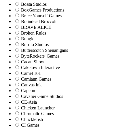
Bossa Studios
BoxGames Productions
Brace Yourself Games
Braindead Broccoli
BRAVE ALICE
Broken Rules
Bungie
Burrito Studios
Butterscotch Shenanigans
ByteRockers' Games
Cacau Show
Caketown Interactive
Camel 101
Camlann Games
Canvas Ink
Capcom
Cavalier Game Studios
CE-Asia
Chicken Launcher
Chromatic Games
Chucklefish
CI Games