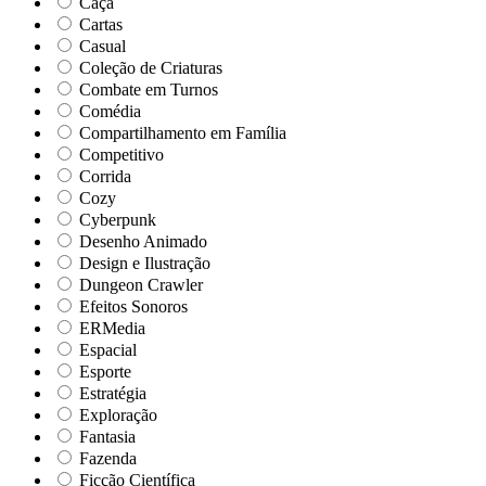
Caça
Cartas
Casual
Coleção de Criaturas
Combate em Turnos
Comédia
Compartilhamento em Família
Competitivo
Corrida
Cozy
Cyberpunk
Desenho Animado
Design e Ilustração
Dungeon Crawler
Efeitos Sonoros
ERMedia
Espacial
Esporte
Estratégia
Exploração
Fantasia
Fazenda
Ficção Científica