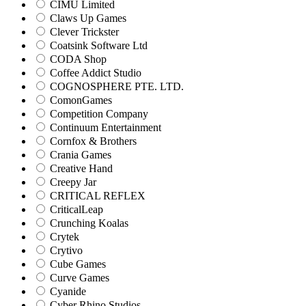
CIMU Limited
Claws Up Games
Clever Trickster
Coatsink Software Ltd
CODA Shop
Coffee Addict Studio
COGNOSPHERE PTE. LTD.
ComonGames
Competition Company
Continuum Entertainment
Cornfox & Brothers
Crania Games
Creative Hand
Creepy Jar
CRITICAL REFLEX
CriticalLeap
Crunching Koalas
Crytek
Crytivo
Cube Games
Curve Games
Cyanide
Cyber Rhino Studios