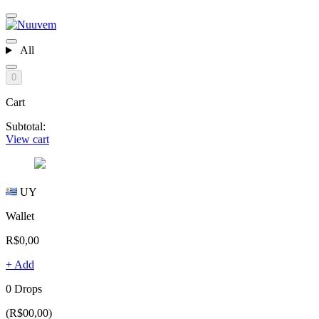
All
0
Cart
Subtotal:
View cart
UY
Wallet
R$0,00
+ Add
0 Drops
(R$00,00)