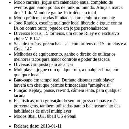
Modo carreira, jogue um calendário anual completo de
eventos ganhando pontos de rank no mundo. Atinja a marca
de nº 1 do Mundo e ganhe 16 troféus no total
Modo prático, tacadas ilimitadas com nenhum oponente
Jogo Rápido, escolha qualquer local liberado e jogue contra
IA ou contra outro jogador em jogos personalizados
Diversos locais, 15 torneios, um clube Riley e o exclusivo
clube VIP 147
Sala de troféus, preencha a sala com troféus de 15 torneios e a
Copa 147
Melhorias de equipamento, ganhe o direito de utilizar os
melhores tacos para maior controle e poder de tacada
Diversas conquista para alcançar
Multiplayer, jogue com qualquer um, a qualquer hora, em
qualquer local
Bate-papo em tempo real. Durante disputas multiplayer
haverá um chat que permite brincadeiras "amigáveisi"
Função Replay, pause, rewind, câmera lenta, para qualquer
tacada
Estatísticas, uma gravação do seu progresso e boas e más
porcentagens, também utilizadas para o balanceamento das
habilidades de nível multiplayer
Modos 8ball UK, 8ball US e 9ball
Release date:
2013-01-11