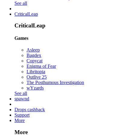
See all
CriticalLeap
CriticalLeap
Games
Asleep
Bagdex
Copycat
Enigma of Fear
Libritopia
Outlive 25
The Posthumous Investigation
wYzards
See all
spawnd
Drops cashback
Support
More
More