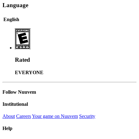
Language
English
Rated
EVERYONE
Follow Nuuvem
Institutional
About
Careers
Your game on Nuuvem
Security
Help