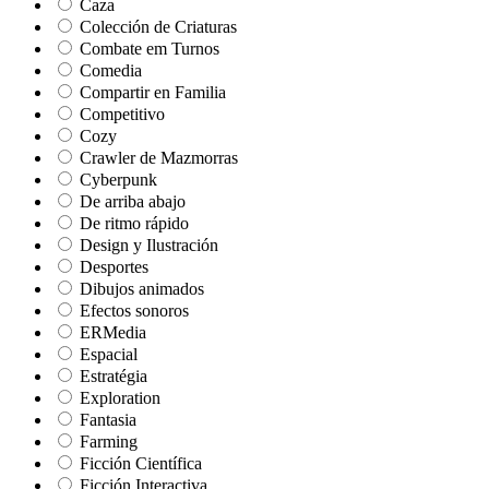
Caza
Colección de Criaturas
Combate em Turnos
Comedia
Compartir en Familia
Competitivo
Cozy
Crawler de Mazmorras
Cyberpunk
De arriba abajo
De ritmo rápido
Design y Ilustración
Desportes
Dibujos animados
Efectos sonoros
ERMedia
Espacial
Estratégia
Exploration
Fantasia
Farming
Ficción Científica
Ficción Interactiva