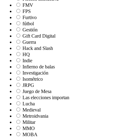
FMV
FPS
Furtivo
fútbol
Gestión
Gift Card Digital
Guerra
Hack and Slash
HQ
Indie
Infierno de balas
Investigación
Isométrico
JRPG
Juego de Mesa
Las elecciones importan
Lucha
Medieval
Metroidvania
Militar
MMO
MOBA