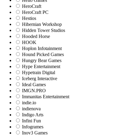
Hello Games
HeroCraft
HeroCraft PC
Hestios
Hibernian Workshop
Hidden Tower Studios
Hooded Horse
HOOK
Hoplon Infotainment
Hound Picked Games
Hungry Bear Games
Hype Entertainment
Hypetrain Digital
Iceberg Interactive
Ideal Games
IMGN.PRO
Immanitas Entertainment
indie.io
indienova
Indigo Arts
Infini Fun
Infogrames
Inov3 Games