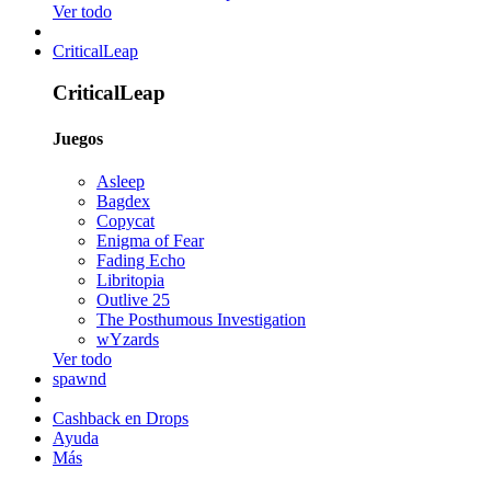
Ver todo
CriticalLeap
CriticalLeap
Juegos
Asleep
Bagdex
Copycat
Enigma of Fear
Fading Echo
Libritopia
Outlive 25
The Posthumous Investigation
wYzards
Ver todo
spawnd
Cashback en Drops
Ayuda
Más