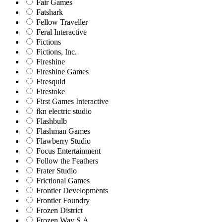
Fair Games
Fatshark
Fellow Traveller
Feral Interactive
Fictions
Fictions, Inc.
Fireshine
Fireshine Games
Firesquid
Firestoke
First Games Interactive
fkn electric studio
Flashbulb
Flashman Games
Flawberry Studio
Focus Entertainment
Follow the Feathers
Frater Studio
Frictional Games
Frontier Developments
Frontier Foundry
Frozen District
Frozen Way S.A.