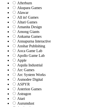
Afterburn
Akupara Games
Alawar
All in! Games
Altari Games
Amanita Design
Among Giants
Ankama Games
Annapurna Interactive
Anshar Publishing
Aoca Game Lab
Apollo Game Lab
Apple
Aquila Industrial
Arc Games
Arc System Works
Asmodee Digital
ASPYR
Asterion Games
Astragon
Atari
Aurumdust