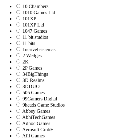
10 Chambers
1010 Games Ltd
101XP
101XP Ltd
1047 Games
11 bit studios
11 bits
1ncrivel sistemas
2 Wedges
2K
2P Games
34BigThings
3D Realms
3DDUO
505 Games
99Gamers Digital
9heads Game Studios
Abbey Games
AbhiTechGames
Adhoc Games
Aerosoft GmbH
Afil Games