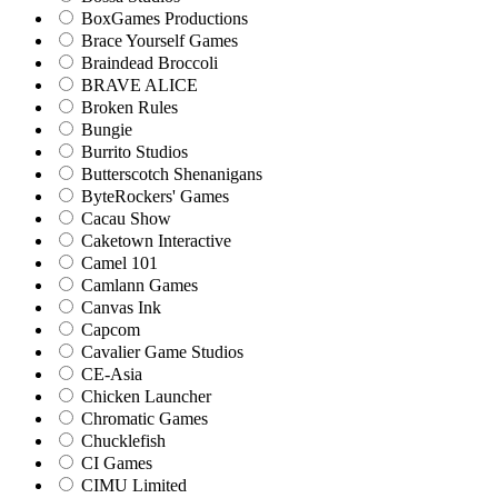
BoxGames Productions
Brace Yourself Games
Braindead Broccoli
BRAVE ALICE
Broken Rules
Bungie
Burrito Studios
Butterscotch Shenanigans
ByteRockers' Games
Cacau Show
Caketown Interactive
Camel 101
Camlann Games
Canvas Ink
Capcom
Cavalier Game Studios
CE-Asia
Chicken Launcher
Chromatic Games
Chucklefish
CI Games
CIMU Limited