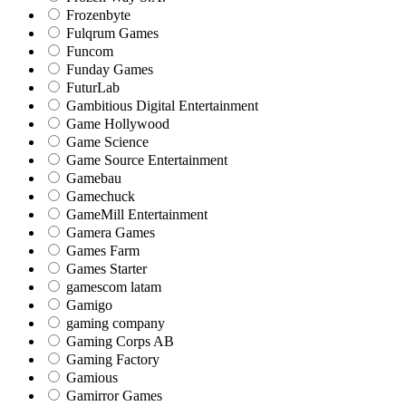
Frozenbyte
Fulqrum Games
Funcom
Funday Games
FuturLab
Gambitious Digital Entertainment
Game Hollywood
Game Science
Game Source Entertainment
Gamebau
Gamechuck
GameMill Entertainment
Gamera Games
Games Farm
Games Starter
gamescom latam
Gamigo
gaming company
Gaming Corps AB
Gaming Factory
Gamious
Gamirror Games