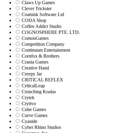
Claws Up Games
Clever Trickster
Coatsink Software Ltd
CODA Shop
Coffee Addict Studio
COGNOSPHERE PTE. LTD.
ComonGames
Competition Company
Continuum Entertainment
Cornfox & Brothers
Crania Games
Creative Hand
Creepy Jar
CRITICAL REFLEX
CriticalLeap
Crunching Koalas
Crytek
Crytivo
Cube Games
Curve Games
Cyanide
Cyber Rhino Studios