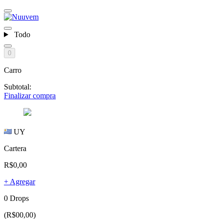
Todo
0
Carro
Subtotal:
Finalizar compra
UY
Cartera
R$0,00
+ Agregar
0 Drops
(R$00,00)