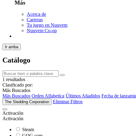
Más
Acerca de
Carreras
Tu juego en Nuuvem
Nuuvem Co-op
Ir arriba
Catálogo
1 resultados
Clasificado por:
Más Buscados
Más Buscados
Orden Alfabetica
Últimos Añadidos
Fecha de lanzami
Eliminar Filtros
The Sledding Corporation
Activación
Activación
Steam
GOG.com