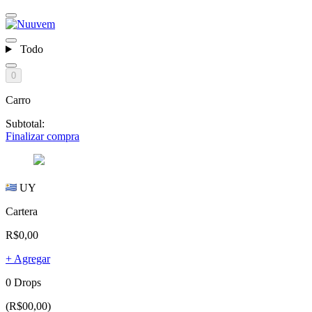
Todo
0
Carro
Subtotal:
Finalizar compra
UY
Cartera
R$0,00
+ Agregar
0 Drops
(R$00,00)