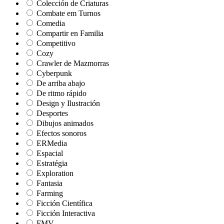
Colección de Criaturas
Combate em Turnos
Comedia
Compartir en Familia
Competitivo
Cozy
Crawler de Mazmorras
Cyberpunk
De arriba abajo
De ritmo rápido
Design y Ilustración
Desportes
Dibujos animados
Efectos sonoros
ERMedia
Espacial
Estratégia
Exploration
Fantasia
Farming
Ficción Científica
Ficción Interactiva
FMV