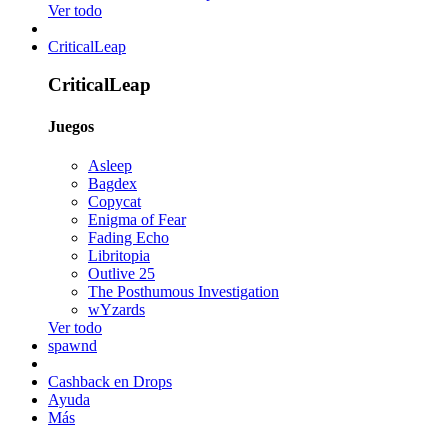
Ver todo
CriticalLeap
CriticalLeap
Juegos
Asleep
Bagdex
Copycat
Enigma of Fear
Fading Echo
Libritopia
Outlive 25
The Posthumous Investigation
wYzards
Ver todo
spawnd
Cashback en Drops
Ayuda
Más