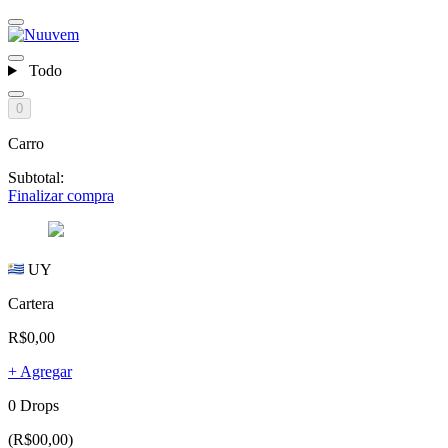
Todo
0
Carro
Subtotal:
Finalizar compra
UY
Cartera
R$0,00
+ Agregar
0 Drops
(R$00,00)