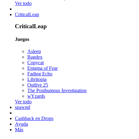
Ver todo
CriticalLeap
CriticalLeap
Juegos
Asleep
Bagdex
Copycat
Enigma of Fear
Fading Echo
Libritopia
Outlive 25
The Posthumous Investigation
wYzards
Ver todo
spawnd
Cashback en Drops
Ayuda
Más