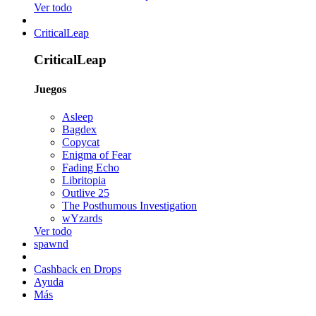
Ver todo
CriticalLeap
CriticalLeap
Juegos
Asleep
Bagdex
Copycat
Enigma of Fear
Fading Echo
Libritopia
Outlive 25
The Posthumous Investigation
wYzards
Ver todo
spawnd
Cashback en Drops
Ayuda
Más