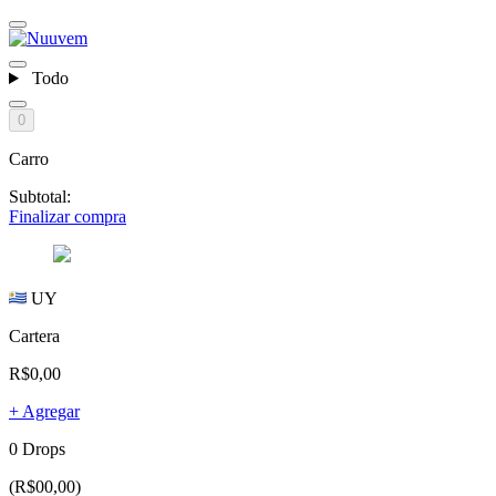
Todo
0
Carro
Subtotal:
Finalizar compra
UY
Cartera
R$0,00
+ Agregar
0 Drops
(R$00,00)