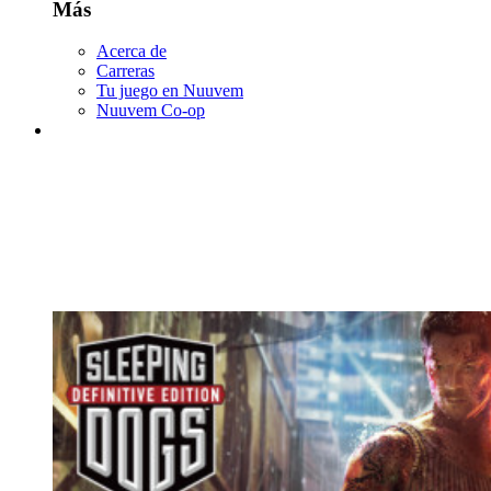
Más
Acerca de
Carreras
Tu juego en Nuuvem
Nuuvem Co-op